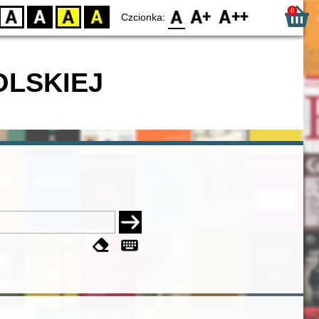
0
D
BW
YB
BY
F0
F1
F2
Czcionka:
OLSKIEJ