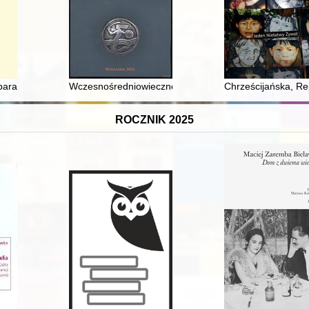
skiej w Pakości : dzieło Benedykta Roszkowskiego
parafii Wiżajny na przełomie XVI i XVII wieku
Wczesnośredniowieczne znaleziska numizmatyczne z Tró
Chrześcijańska, Re
ROCZNIK 2025