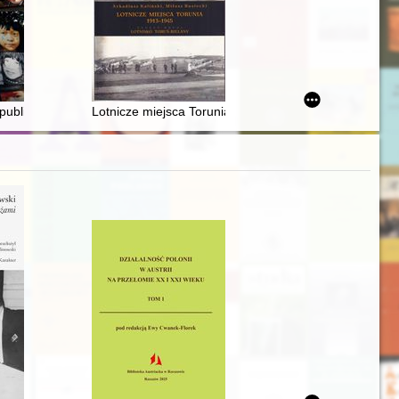
jcy-Zawichostu : nota wstępna = The early medieval numismatic finds 
publika Guaranów : jeden niełatwy żywot
Lotnicze miejsca Torunia 1913-1945. Z. 2,