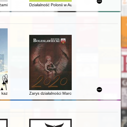
ycji feministycznej
wa. T. 11
żami
Działalność Polonii w Austrii na przełomie XX i XXI wiek
iego "Ekonoma" (1945-2020)
e kazania drukowane z czasów Stanisława Augusta Poniatowskiego (1
Zarys działalności Marcelego Najdera w powojennym 