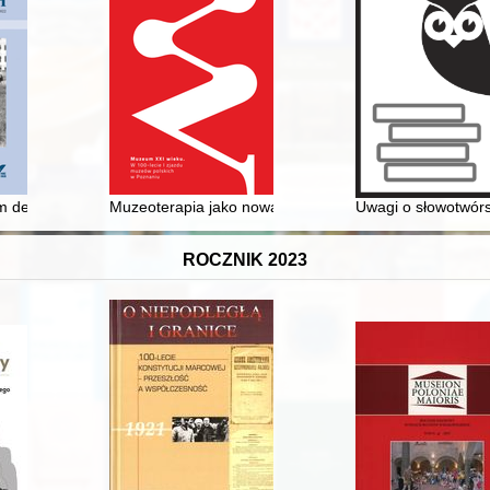
am deszczu. Sierpień zapowiada się nie lepszy" : powódź z 1977 r. w 
Muzeoterapia jako nowa misja muzeum
Uwagi o słowotwórs
ROCZNIK 2023