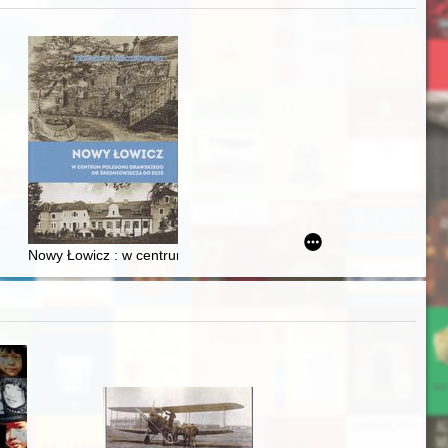
zczaństwa w 2. poł. XIX w
acheckich w XVI-wiecznej Rzeczypospolitej
Nowy Łowicz : w centrum poligonu drawskiego od średniowiecza d