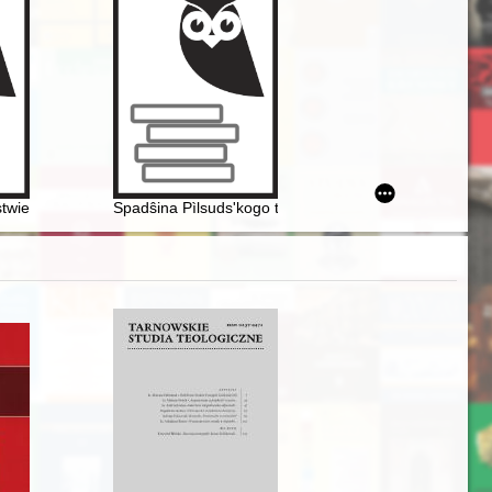
"Dzienniku" Tadeusza Gumińskiego
twie przymiotnika w polszczyźnie południowokresowej (na przykładzie o
Spadŝina Pìlsuds'kogo ta Petlûri : minule, s'ogodennâ 