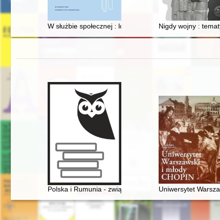
W służbie społecznej : losy Polaków z Wolnego Miasta 
Nigdy wojny : tema
Polska i Rumunia - związki historyczne i kulturowe - prz
Uniwersytet Warsza