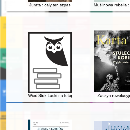
Jurata : cały ten szpas
Muślinowa rebelia : 
Wieś Stok Lacki na fotografii Alka Kordysa
Zaczyn rewolucyj