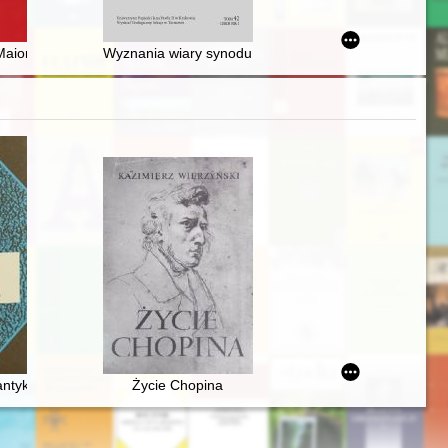
ckiego i dr. Bernarda Filarskiego
ucyjnych innych państw Europy Środkowej i Wschodniej
aioris : rocznik Naukowy Fundacji Muzeów Wielkopolskich. T. 10 (20
Wyznania wiary synodu w Antiochii z 341 roku
antyków
Życie Chopina