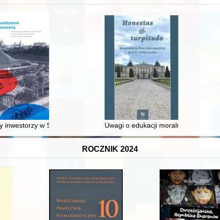
 inwestorzy w Sopocie : prestiż finansowy i towarzyski lokalnego mies
Uwagi o edukacji moralnej synów szl
ROCZNIK 2024