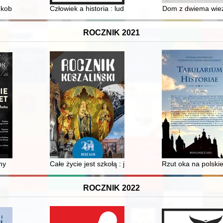
kobiecy libertynizm erudycyjny oświeceniowej Francji i jego tropy w trad
Człowiek a historia : ludzie i wydarzenia : praca zbioro
Dom z dwiema wie
ROCZNIK 2021
ny
Całe życie jest szkołą : jubileusz 75-lecia koszalińsk
Rzut oka na polski
ROCZNIK 2022