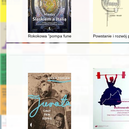
Rokokowa "pompa funebris" Doroty z Działyńskich Czap
Powstanie i rozwój 