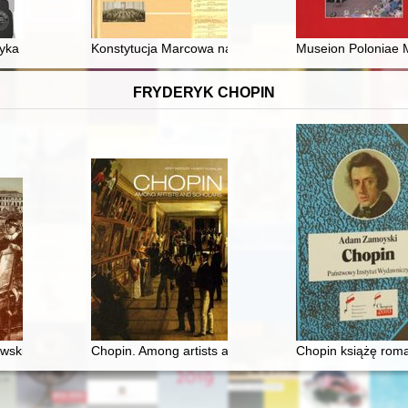
Gdańska na przykładzie dr. Władysława Pniewskiego, dr. Franciszka Krę
tyka martyrologiczna w twórczości Józefa Gosławskiego
Konstytucja Marcowa na tle ówczesnych aktów konstyt
Museion Poloniae M
FRYDERYK CHOPIN
eszłość i dzień dzisiejszy. Materiały z sympozjum
wski i młody Chopin
Chopin. Among artists and scholars
Chopin książę rom