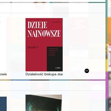
dności socjalistycznej" w byłym województwie warszawskim przed 1956 r
owiecznych ksiąg ławniczych starej Warszawy - recenzja]
Działalność biskupa stanisławowskiego Grzegorza Ch