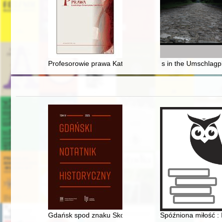
Profesorowie prawa Katolickiego Uniwersytetu Lubelski
s in the Umschlagp
Gdańsk spod znaku Skorpiona? : z dociekań siedemna
Spóźniona miłość : 