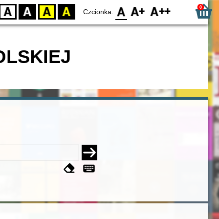
0
D
BW
YB
BY
F0
F1
F2
Czcionka:
OLSKIEJ