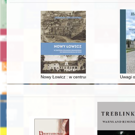
Nowy Łowicz : w centrum poligonu drawskiego od
Uwagi o