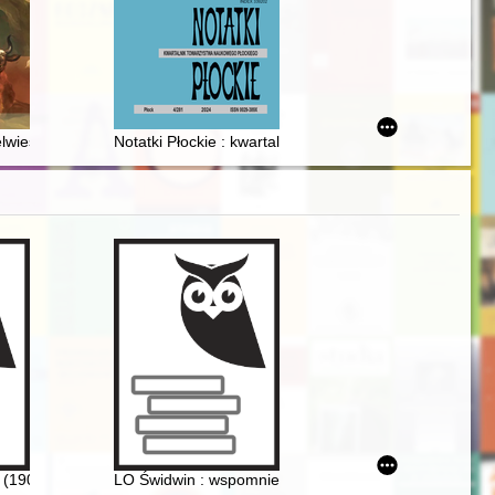
tyczne
lwieser młodszy (1667-1744) : wrocławski malarz doby baroku
Notatki Płockie : kwartalnik Towarzystwa Naukowego Płoc
ed love : Ivan Mazepa and Motria Kochubey in the light of historical e
kich kobiet : wybrane przykłady = Dissemination and popularization of
(1900-1987) : szkic biograficzny w 125-lecie urodzin
LO Świdwin : wspomnienia absolwentów : rocznik 197