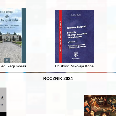
 średniowiecza do dziś
 edukacji moralnej synów szlacheckich w XVI-wiecznej Rzeczypospolite
Polskość Mikołaja Kopernika z rodu 
ROCZNIK 2024