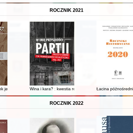
ROCZNIK 2021
ska z grobami w obudowach kamiennych na Wysoczyźnie Kolneńskiej
k jezuickich w dawnej Rzeczypospolitej
Wina i kara? : kwestia rozliczeń za łamanie "praworzą
Łacina późnośredni
ROCZNIK 2022