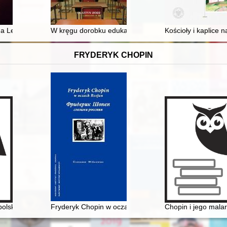
a Lefebvre'a de Lassus : źródło do historii benedyktynów świętokrzysk
W kręgu dorobku edukacyjnego Warmii i Mazur : szkoła 
Kościoły i kaplice
FRYDERYK CHOPIN
lskich: Mickiewicz, Słowacki, Chopin, Krasiński, Norwid
Fryderyk Chopin w oczach Rosjan. Antologia. Friderik 
Chopin i jego malar