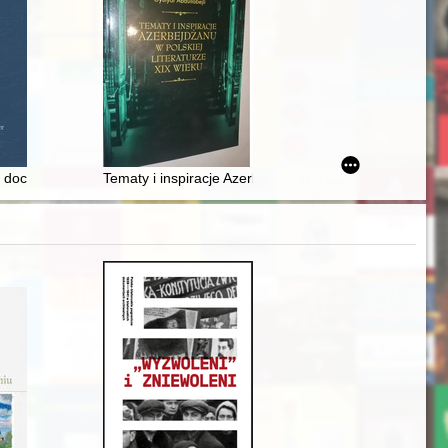
ása a propagandában az 1968-as márciusi események idején
0
 doctor honoris causa Universitatis Opoliensis
Tematy i inspiracje Azerbejdżanu w polskiej literaturze