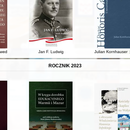
resie wydarzeń marcowych w 1968 roku = Az egyetemi ifjúság ábrázol
edług Serca Twego : jubileusz 100-lecia Parafii Białobrzegi 1920-202
Jan F. Ludwig
Julian Kornhauser :
ROCZNIK 2023