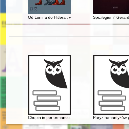
Od Lenina do Hitlera : wybór pism
Spicilegium" Gerard
Chopin in performance. History, theory, practice
Paryż romantyków po