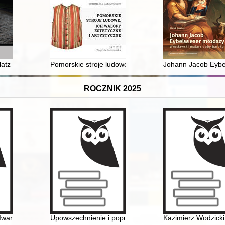
ego Jana Pawła II
latz
Pomorskie stroje ludowe, ich walory estetyczne i artys
Johann Jacob Eybe
ROCZNIK 2025
stowiecznych autorów druków kalendarzowych
Iwan Mazepa i Motria Koczubej w świetle świadectw historyczych = Belat
Upowszechnienie i popularyzacja wiedzy o historii pols
Kazimierz Wodzicki 