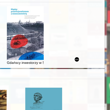
j
Ślązaka
Gdańscy inwestorzy w Sopocie : prestiż finansowy i towarzyski lo