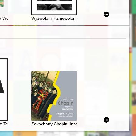
ich : studia nad zabytkiem, podobizna rękopisu
jako instytucja społeczna
 na Wołyniu z obrazami Włodzimierza Sławosza Dębskiego
Wyzwoleni" i zniewoleni : polsko-białoruskie pograni
źopen glazami Rossiân. Antologiâ
z Teofil Kwiatkowski (1809-1891). Malarstwo i rysunek ze zbiorów Muze
Zakochany Chopin. Inspiracje mazowieckie. Chopin in 