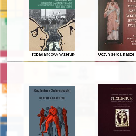
Propagandowy wizerunek młodzieży akademickiej w ok
Uczyń serca nasze w