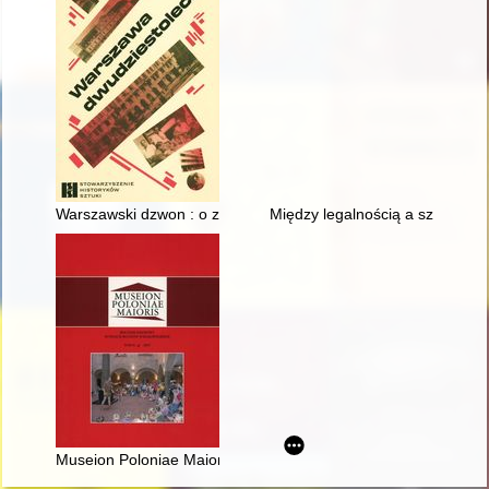
Warszawski dzwon : o zmianach audiosfery miasta w latach 1
Między legalnością a szarą str
Museion Poloniae Maioris : rocznik Naukowy Fundacji Muzeów