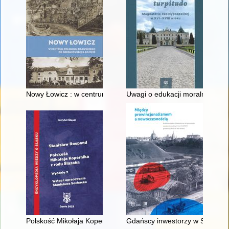
Nowy Łowicz : w centrum poligonu drawskiego od średniowiecz
Uwagi o edukacji moralnej synó
Polskość Mikołaja Kopernika z rodu Ślązaka
Gdańscy inwestorzy w Sopocie :