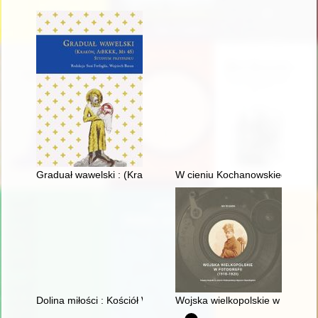
Graduał wawelski : (Kraków, AiBKKK, Ms 45) : studium przypa
W cieniu Kochanowskiego
Dolina miłości : Kościół Wniebowzięcia Najświętszej Maryi P
Wojska wielkopolskie w fotograf