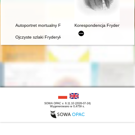
Autoportret mortualny Fryderyka Chopina. Próba analizy stylis
Korespondencja Fryderyka Chopi
Ojczyste szlaki Fryderyka Chopina
SOWA OPAC v. 6.11.10 (2026-07-24)
Wygenerowano w 0,4759 s.