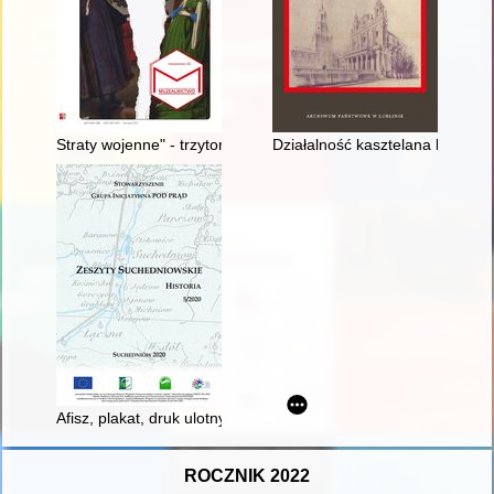
Straty wojenne" - trzytomowa publikacja Muzeum Gdańska = "W
Działalność kasztelana krakows
Afisz, plakat, druk ulotny - wizualizacja wydarzeń historyczn
ROCZNIK 2022