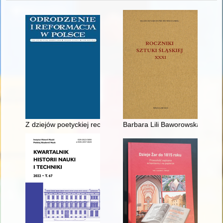
Z dziejów poetyckiej recepcji rycin do "Tryumfów" Petrarki : Mik
Barbara Lili Baworowska (15 II