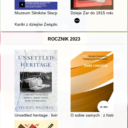
Muzeum Silników Stacjonarnych i Techniki Rolniczej w Konie
Dzieje Żar do 1815 roku
Kartki z dziejów Związku Harcerstwa Polskiego
ROCZNIK 2023
Unsettled heritage : living next to Poland's material Jewish tra
O sobie samych : z historii prz