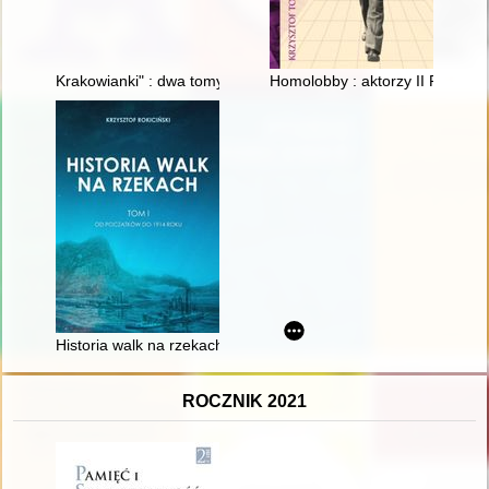
Krakowianki" : dwa tomy "zadumienia", ale i radości : refleksje 
Homolobby : aktorzy II RP
Historia walk na rzekach. T. 1,
ROCZNIK 2021