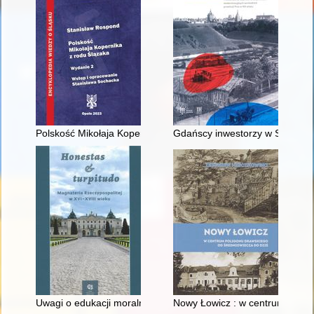
Polskość Mikołaja Kopernika z rodu Ślązaka
Gdańscy inwestorzy w Sopocie :
Uwagi o edukacji moralnej synów szlacheckich w XVI-wiecznej 
Nowy Łowicz : w centrum polig