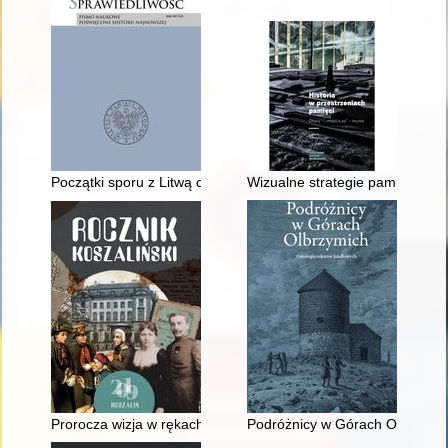
Początki sporu z Litwą o Wilno i Wileńszczyznę w październiku
Wizualne strategie pamięci : f
Prorocza wizja w rękach Artysty : o szkicu Jacka Malczewski
Podróżnicy w Górach Olbrzymich