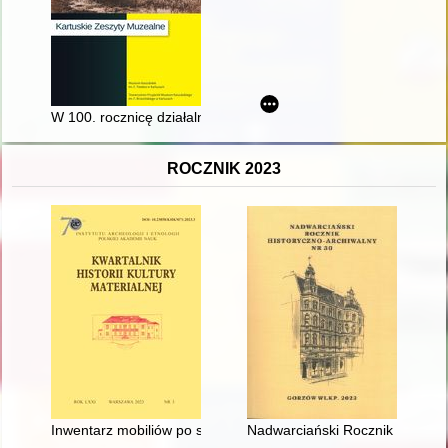
W 100. rocznicę działalności opiekuńczo-wychowawczej Zgroma
ROCZNIK 2023
Inwentarz mobiliów po sędzim ziemskim zatorskim Janie Pisar
Nadwarciański Rocznik Historyc