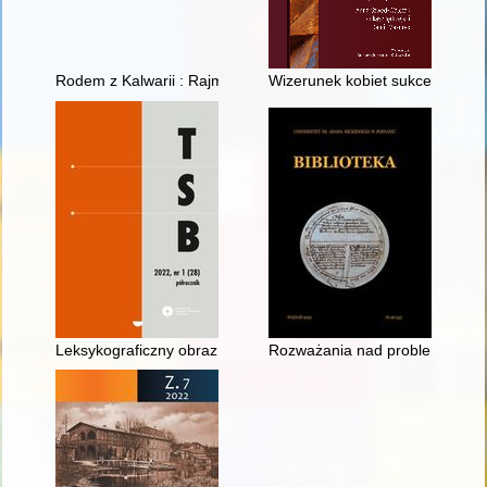
Rodem z Kalwarii : Rajmund i Jan Jaroszowie
Wizerunek kobiet sukcesu w lata
Leksykograficzny obraz pojęcia "cenzura" w słownikach oraz 
Rozważania nad problemem nak