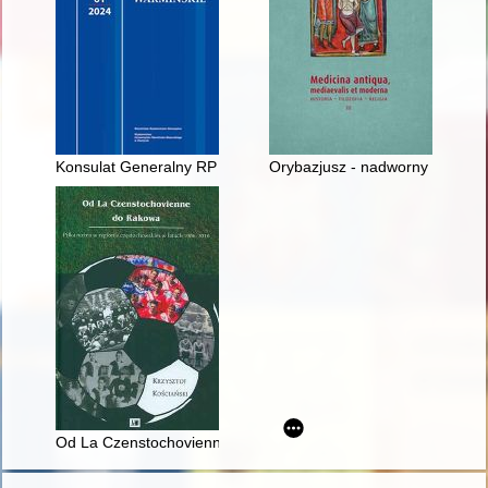
Konsulat Generalny RP w Wilnie (1991-2008) - dzieje misji konsu
Orybazjusz - nadworny lekarz i 
Od La Czenstochovienne do Rakowa : piłka nożna w regionie