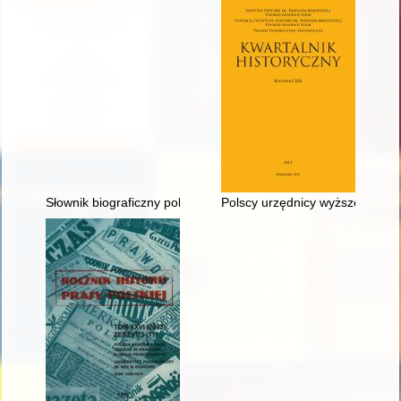
Słownik biograficzny polskiego obozu narodowego : całość w 4
Polscy urzędnicy wyższego szcz