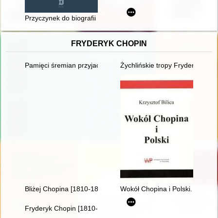
Przyczynek do biografii rodziny Durunczów = A contribution to 
FRYDERYK CHOPIN
Pamięci śremian przyjaciół Fryderyka Chopina oraz miłośników
Żychlińskie tropy Fryderyka [Ch
Bliżej Chopina [1810-1849]
Wokół Chopina i Polski. Siedem
Fryderyk Chopin [1810-1849]. Korzenie