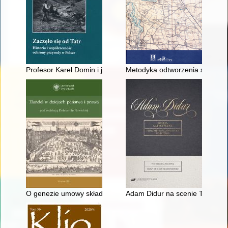
Profesor Karel Domin i jego wkład w ochronę przyrody na pog
Metodyka odtworzenia sieci osad
O genezie umowy składu w kodeksie cywilnym z 1964 r
Adam Didur na scenie Teatru P