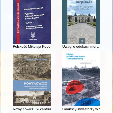
Polskość Mikołaja Kopernika z rodu Ślązaka
Uwagi o edukacji moralnej synó
Nowy Łowicz : w centrum poligonu drawskiego od średniowiecz
Gdańscy inwestorzy w Sopocie :