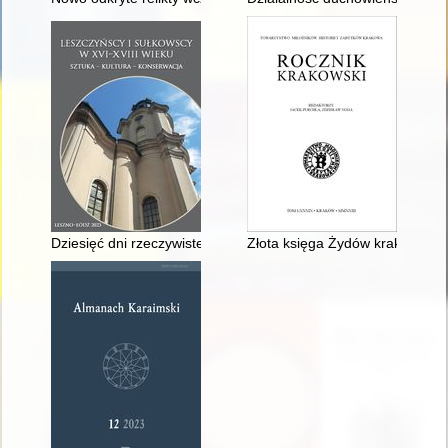
Dziesięć dni rzeczywistego panowania : król Stanisław Leszc
Złota księga Żydów krakowskic