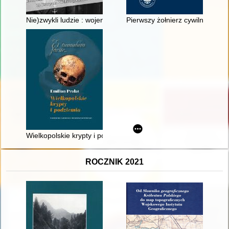
Nie)zwykli ludzie : wojenne losy kawalerzysty Józefa Zabiłowic
Pierwszy żołnierz cywilnego fron
Wielkopolskie krypty i podziemia
ROCZNIK 2021