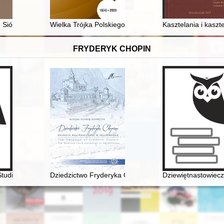
o Towarzystwa Pielęgniarskiego
Sióstr Boromeuszek im. s. Olimpii Konopki w Trzebnicy = S. Olimpia 
Wielka Trójka Polskiego Metalu : TSA, Kat i Turbo w p
Kasztelania i kasz
FRYDERYK CHOPIN
tudia Thaddaeo Przybylski octogenario dedicata
Dziedzictwo Fryderyka Chopina. Kolekcja Boutroux-Fe
Dziewiętnastowiecz