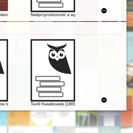
Konopka Monastery Museum of Sisters of Mercy of St. Borromeo in Trze
rasie muzycznej PRL
telanowie brzezińscy w XVI-XVII wieku
Nadprzyrodzoność a wyzwolenie człowieka : wokół związ
rra w Valldemossie
ne transkrypcje utworów Fryderyka Chopina. Aspekty historyczne, teor
Teofil Kwiatkowski [1809-1891] i Chopin