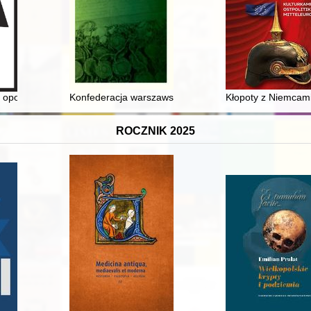
1624-1982
 opowieść (nie)zwykła (1989-2024) : księga pamiątkowa w trzydziestą 
Konfederacja warszawska : trudne dzieje obywatelski
Kłopoty z Niemcami 
ROCZNIK 2025