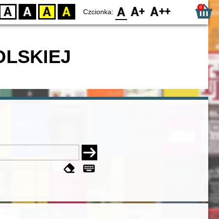
0
D
BW
YB
BY
F0
F1
F2
Czcionka:
OLSKIEJ