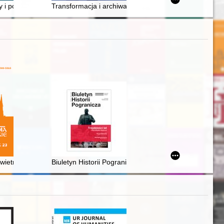
y i podziemia
Transformacja i archiwa : od tajnych do jawnych akt 
tii
ietrze : kazanie Waleriana Gutowskiego z czasu zarazy
Biuletyn Historii Pogranicza : pismo Oddziału Polskie