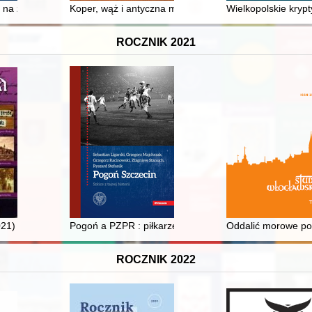
Pawlukiewicz na ambonie
na ziemiach polskich w XIX-XXI wieku : słownik historyczny
Koper, wąż i antyczna medycyna
Wielkopolskie krypt
ROCZNIK 2021
021)
Pogoń a PZPR : piłkarze pod parasolem ochronnym par
Oddalić morowe pow
ROCZNIK 2022