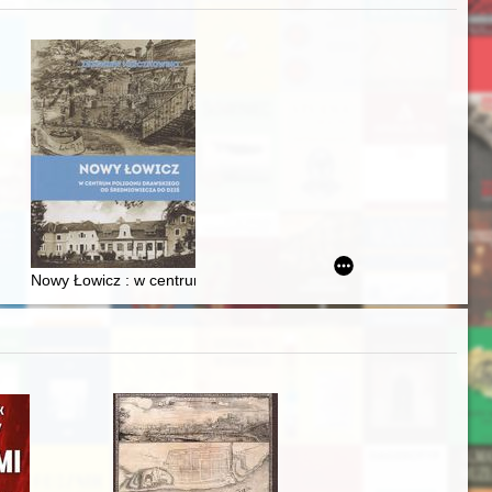
j
iż finansowy i towarzyski lokalnego mieszczaństwa w 2. poł. XIX w
Nowy Łowicz : w centrum poligonu drawskiego od średniowiecza d