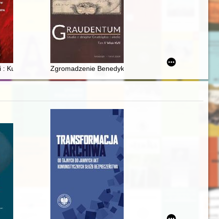
piątą rocznicę powstania Społecznej Szkoły Podstawowej nr 1 im. Józef
ego kompromisu
: Kulturkampf, Ostpolitik, Mitteleuropa
Zgromadzenie Benedyktynek w Grudziądzu w latach 1631