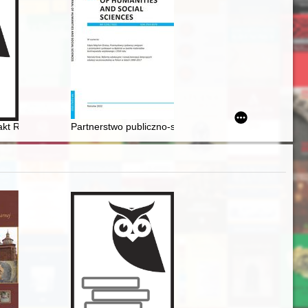
goszczy
i Obywatelskiej w garnizonie stołecznym w latach 1918-1919, 1980-1981 
ej aktywności
akt Ryszarda Stemplowskiego z lat z lat 1879-2021
Partnerstwo publiczno-społeczne : współpraca Towar