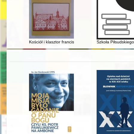
Kościół i klasztor franciszkanów-reformatów w Bieczu 
Szkoła Piłsudskiego