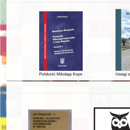
Polskość Mikołaja Kopernika z rodu Ślązaka
Uwagi o