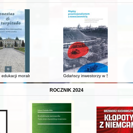
 edukacji moralnej synów szlacheckich w XVI-wiecznej Rzeczypospolite
Gdańscy inwestorzy w Sopocie : prest
ROCZNIK 2024