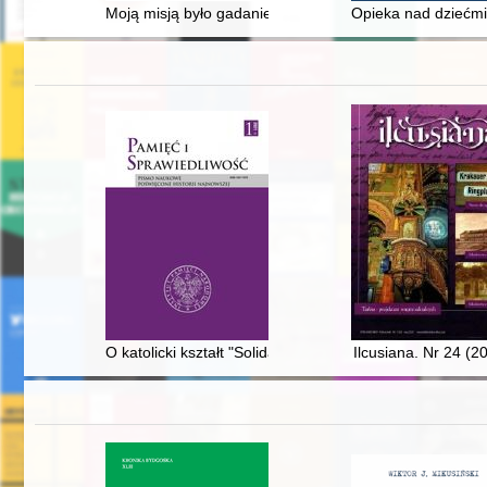
Moją misją było gadanie o Panu Bogu" czyli Ks. Piotr 
Opieka nad dziećmi 
O katolicki kształt "Solidarności". Cz. 1
Ilcusiana. Nr 24 (2