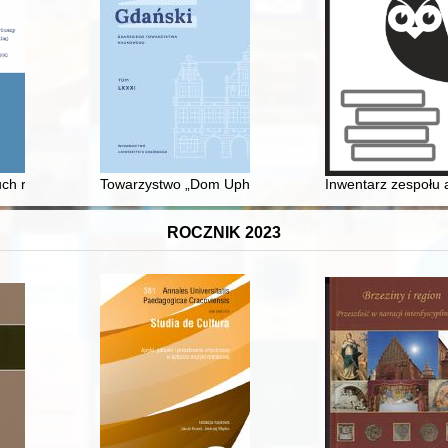
wiązków i stowarzyszeń przechowywanych w Archiwum Państwowym w Byd
ruch reformatorsko-związkowy funkcjonariuszy Milicji Miejskiej i Milicj
Towarzystwo „Dom Uphagena” : zarys historii społeczn
Inwentarz zespołu 
ROCZNIK 2023