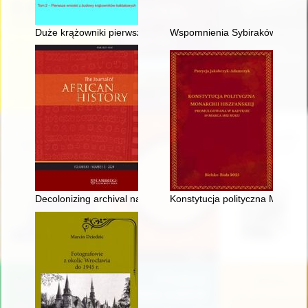
Duże krążowniki pierwszej połowy XX w. : konstrukcja i historia
Wspomnienia Sybiraków : zbiór 
Decolonizing archival narratives : exploring digital bias in the 
Konstytucja polityczna Monarc