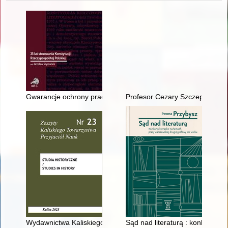
Gwarancje ochrony pracy w Konstytucji RP z 1997 r
Profesor Cezary Szczepaniak
Wydawnictwa Kaliskiego Towarzystwa Przyjaciół Nauk
Sąd nad literaturą : konkursy l