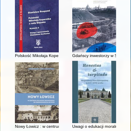
Polskość Mikołaja Kopernika z rodu Ślązaka
Gdańscy inwestorzy w Sopocie :
Nowy Łowicz : w centrum poligonu drawskiego od średniowiecz
Uwagi o edukacji moralnej synó