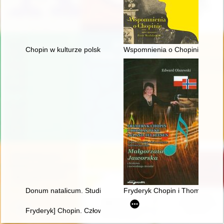
Chopin w kulturze polskiej
Wspomnienia o Chopinie. Cz. 1
Donum natalicum. Studia Thaddaeo Przybylski octogenario de
Fryderyk Chopin i Thomas Dyke
Fryderyk] Chopin. Człowiek, dzieło, rezonans