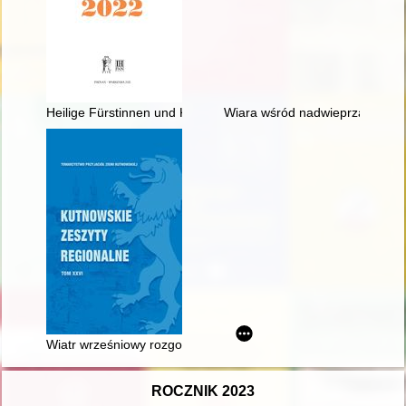
Heilige Fürstinnen und Kleriker, Lebensbeschreibungen und Wu
Wiara wśród nadwieprzańskich łą
Wiatr wrześniowy rozgonił już dym..." : wspomnienia kawalerz
ROCZNIK 2023