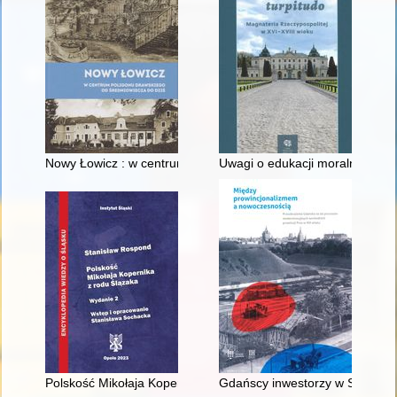
Nowy Łowicz : w centrum poligonu drawskiego od średniowiecz
Uwagi o edukacji moralnej synó
Polskość Mikołaja Kopernika z rodu Ślązaka
Gdańscy inwestorzy w Sopocie :