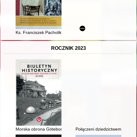
Ks. Franciszek Pacholik (31 VIII 1950, Krosna - 3 I 2022, Łęki
ROCZNIK 2023
Morska obrona Göteborga : od założenia miasta do Wielkiej Wo
Połączeni dziedzictwem : pozdr