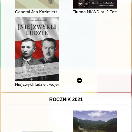
Generał Jan Kazimierz Kruszewski : zarys biografii
Tiurma NKWD nr. 2 Tost" : das 
Nie)zwykli ludzie : wojenne losy kawalerzysty Józefa Zabiłowic
ROCZNIK 2021