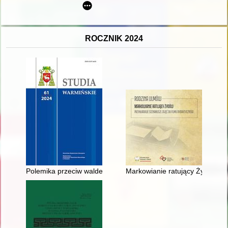
ROCZNIK 2024
Polemika przeciw waldensom w "Expositio Symboli Apostolorum
Markowianie ratujący Żydów : p