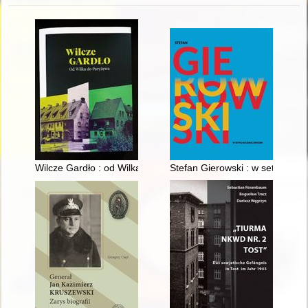
Wilcze Gardło : od Wilka do Paryżewa
Stefan Gierowski : w setną rocz