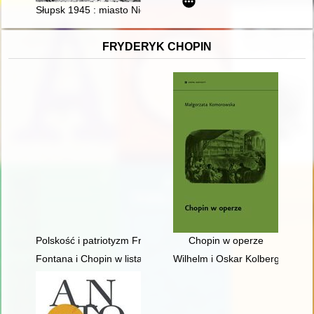
Słupsk 1945 : miasto Niemców, Sowietów i Polaków
FRYDERYK CHOPIN
Polskość i patriotyzm Fryderyka Chopina
Chopin w operze
Fontana i Chopin w listach
Wilhelm i Oskar Kolbergowie - 