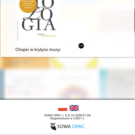
Chopin w krytyce muzycznej (do I wojny światowej). Antologia
SOWA OPAC v. 6.11.10 (2026-07-24)
Wygenerowano w 0,4617 s.