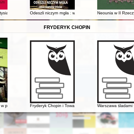
elskiej
tysiąclecia p. Chr. - recenzja]
Odeszli niczym mgła : włocławskim Żydom
Neounia w II Rzeczy
FRYDERYK CHOPIN
y dźwiękowej
w procesie edukacji kulturalnej. Ekspozycje Fryderyka Chopina
Fryderyk Chopin i Towarzystwo Politechniczne Polskie
Warszawa śladami 