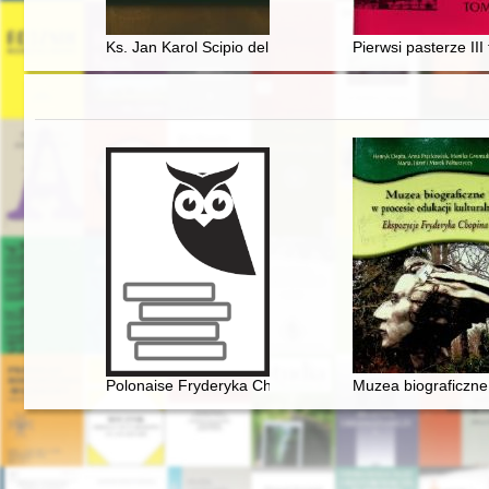
Ks. Jan Karol Scipio del Campo : 56 lat dla katedry waw
Pierwsi pasterze III 
Polonaise Fryderyka Chopina. Zagadka inicjalnej figur
Muzea biograficzne 