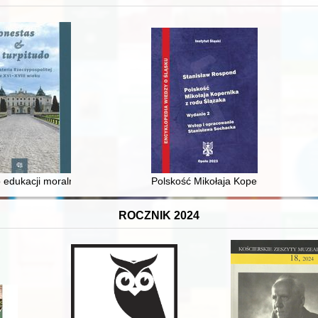
 i towarzyski lokalnego mieszczaństwa w 2. poł. XIX w
 edukacji moralnej synów szlacheckich w XVI-wiecznej Rzeczypospolite
Polskość Mikołaja Kopernika z rodu 
ROCZNIK 2024