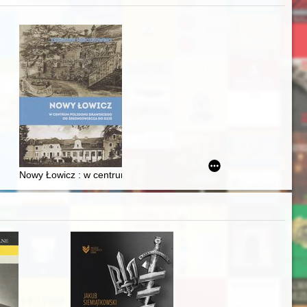
j
Ślązaka
Nowy Łowicz : w centrum poligonu drawskiego od średniowiecza d