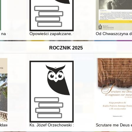
towie
ki na Grodzieńszczyźnie
Opowieści zapałczane. Cz. 2, fabryka zapałek w Bystrz
Od Chwaszczyna do
ROCZNIK 2025
edagogicznej Królestwa Polskiego w latach 1905-1914 - recenzja]
dawskie w kontekście relacji z Węgrami i Turcją na przełomie XV i XVI
Ks. Józef Orzechowski : na okoliczność: roku jubileus
Scrutare me Deus e