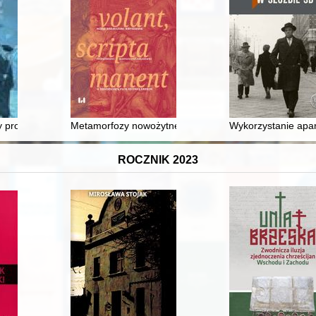
y profesorów uniwersytetów Drugiej Rzeczypospolitej : Uniwersytet Wa
Metamorfozy nowożytnej kultury dworskiej : mechanizm
Wykorzystanie apar
ROCZNIK 2023