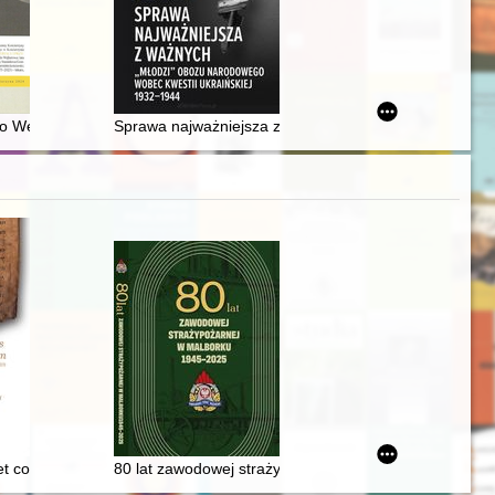
ycy Kłodzkiej = Matchbox stories
 Wejherowa : lata szkolne Jana Müllera
Sprawa najważniejsza z ważnych : "młodzi" obozu nar
 wieku
zowego 2025 : jubileuszu: 950 lecia Diecezji Płockiej 1075-2025, 400 
t cognosce cor meum" (Ps 139[138],23) : księga pamiątkowa dla księd
80 lat zawodowej straży pożarnej w Malborku : 1945-