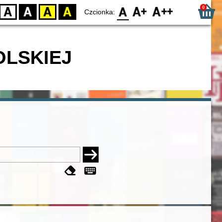
0
D
BW
YB
BY
F0
F1
F2
Czcionka:
OLSKIEJ