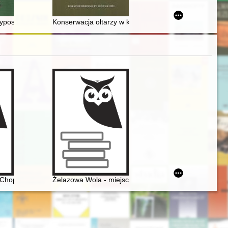
pospolitej Polskiej
Konserwacja ołtarzy w kościele w Łapszach Niżnych
 w Paryżu. Nieznana korespondencja oraz aspekty emigracyjnej aktywn
Chopina. Spacerownik
Żelazowa Wola - miejsce urodzenia Fryderyka Chopin