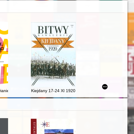
ianie, tropiści : nazwy sekwatywne w polszczyźnie XVI wieku
Kiejdany 17-24 XI 1920