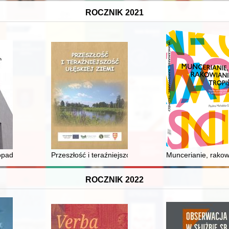
ROCZNIK 2021
-1945
opada i 8 grudnia 1943 r
Przeszłość i teraźniejszość ułęskiej ziemi
Muncerianie, rakow
ROCZNIK 2022