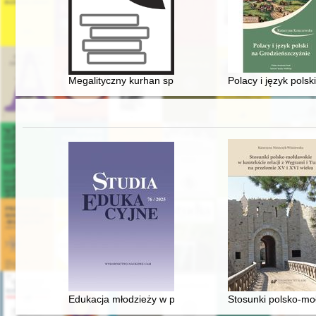
Megalityczny kurhan sprzed 4000 lat, czyli Neolit w Zło
Polacy i język pols
Edukacja młodzieży w prasie społeczno-kulturalnej i p
Stosunki polsko-moł