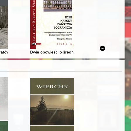
rszawski
y, agenci, kanały komunikacji
atów fotograficznych w pracy operacyjnej Służby Bezpieczeństwa w la
Dwie opowieści o średniowiecznej Rusi : historia Ukrai