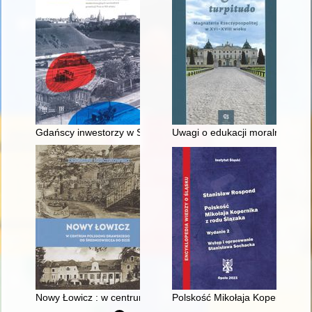
Gdańscy inwestorzy w Sopocie : prestiż finansowy i towarzyski
Uwagi o edukacji moralnej synó
Nowy Łowicz : w centrum poligonu drawskiego od średniowiecz
Polskość Mikołaja Kopernika z 