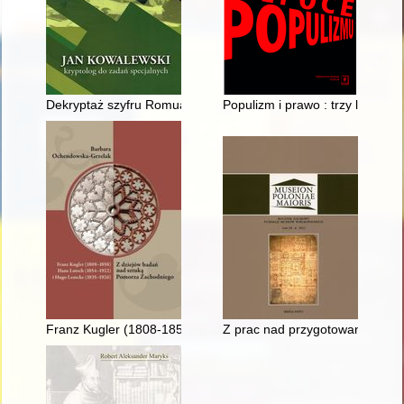
Dekryptaż szyfru Romualda Traugutta i biskupa Andrzeja Chry
Populizm i prawo : trzy lekcje z h
Franz Kugler (1808-1858), Hans Lutsch (1854-1922) i Hugo 
Z prac nad przygotowaniem Mu