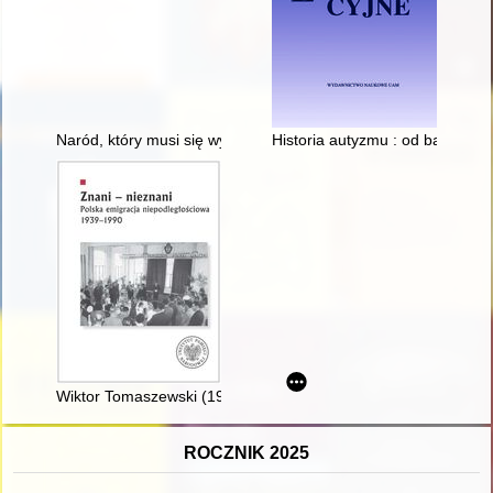
Naród, który musi się wyspowiadać : bł. prymas Wyszyński o 
Historia autyzmu : od baśni i 
Wiktor Tomaszewski (1907-1995) : szkic do portretu
ROCZNIK 2025