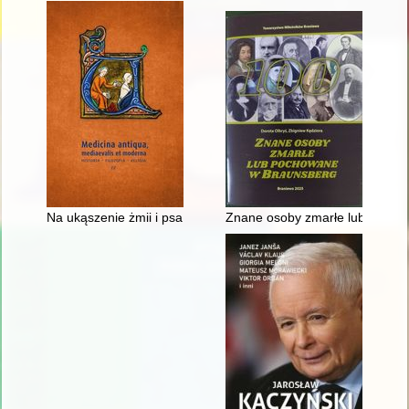
Na ukąszenie żmii i psa wściekłego" : receptury na medykam
Znane osoby zmarłe lub pocho