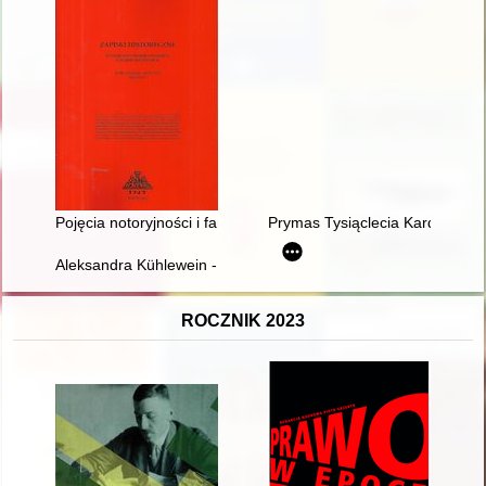
Pojęcia notoryjności i famy w protokole procesu polsko-krzyża
Prymas Tysiąclecia Kardynał Ste
Aleksandra Kühlewein - rytowniczka "Widoków Łowicza" : relac
ROCZNIK 2023