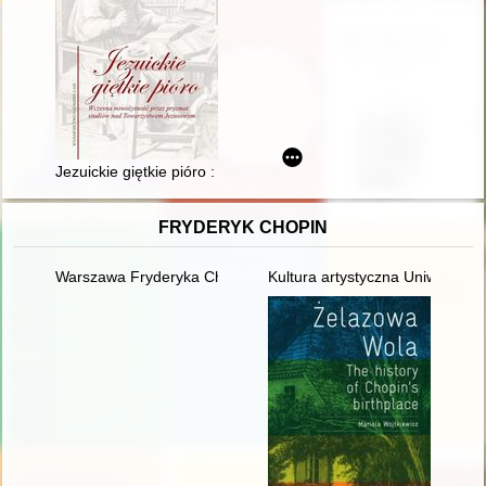
Jezuickie giętkie pióro : wczesna nowożytność przez pryzma
FRYDERYK CHOPIN
Warszawa Fryderyka Chopina
Kultura artystyczna Uniwersyte