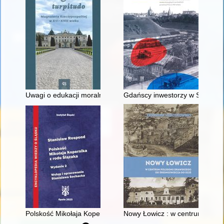
Uwagi o edukacji moralnej synów szlacheckich w XVI-wiecznej 
Gdańscy inwestorzy w Sopocie :
Polskość Mikołaja Kopernika z rodu Ślązaka
Nowy Łowicz : w centrum polig