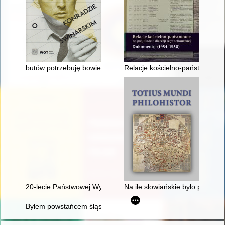
butów potrzebuję bowiem najpilniej" : niemieckojęzyczne listy
Relacje kościelno-państwowe na 
20-lecie Państwowej Wyższej Szkoły Zawodowej w Chełmie : 2
Na ile słowiańskie było polskie
Byłem powstańcem śląskim roku 1921 : katalog pamiątek po ma