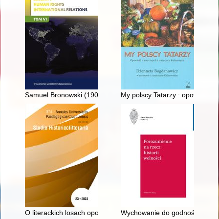
Samuel Bronowski (1907-1975)
My polscy Tatarzy : opowieść o 
O literackich losach opowieści o bitwie na Kosowym Polu i prób
Wychowanie do godności” : doś