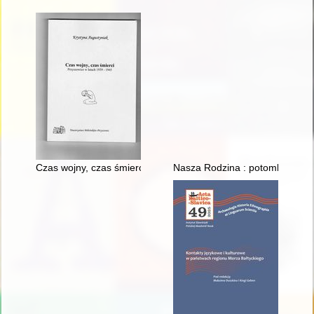
Czas wojny, czas śmierci : Przyszowice w latach 1939-1945
Nasza Rodzina : potomkowie M