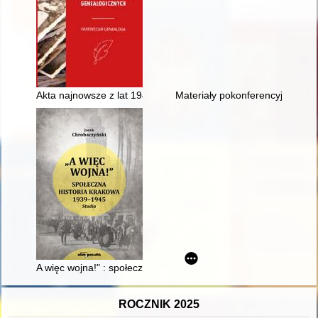
Akta najnowsze z lat 1945-1990 jako źródła do badań genea
Materiały pokonferencyjne (z do
A więc wojna!" : społeczna historia Krakowa 1939-1945 : studi
ROCZNIK 2025