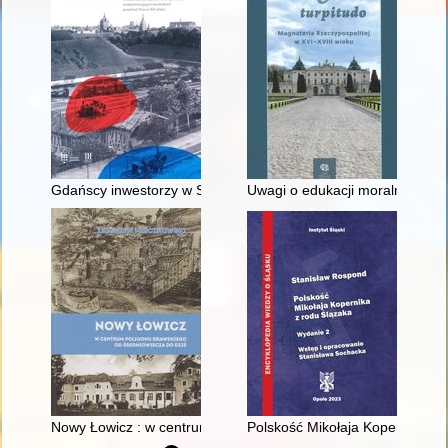
Gdańscy inwestorzy w Sopocie : prestiż finansowy i towarzyski
Uwagi o edukacji moralnej synó
Nowy Łowicz : w centrum poligonu drawskiego od średniowiecz
Polskość Mikołaja Kopernika z 