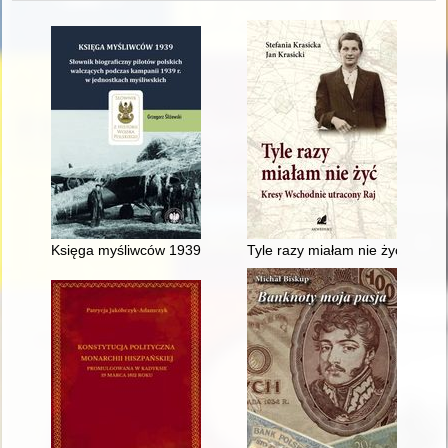
Księga myśliwców 1939 : słownik biograficzny pilotów polskic
Tyle razy miałam nie żyć : Kres