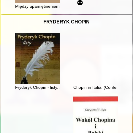
Między upamiętnieniem a manipulacją : obóz koncentracyjny w J
FRYDERYK CHOPIN
Fryderyk Chopin - listy. Skarbiec spuścizny epistolarnej w zbio
Chopin in Italia. (Conferenze t