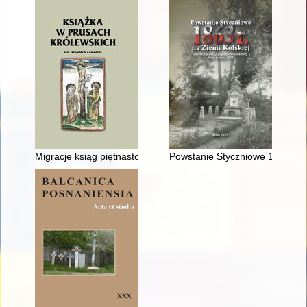
Migracje ksiąg piętnastowiecznych z Prus na Mazowsze w świ
Powstanie Styczniowe 1863 r. na