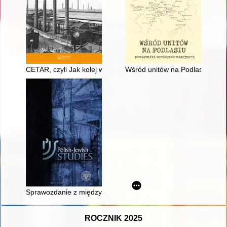
CETAR, czyli Jak kolej w PRL rozliczała się z klientami za p
Wśród unitów na Podlasiu : pam
Sprawozdanie z międzynarodowej konferencji naukowej „Począt
ROCZNIK 2025