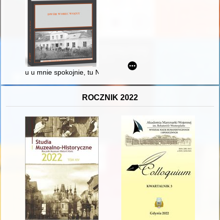
u u mnie spokojnie, tu Niemcy nigdy nie zajadą" : polscy ziem
ROCZNIK 2022