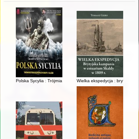
Polska Sycylia : Trójmiasto w szponach mafii i służb
Wielka ekspedycja : brytyjska 