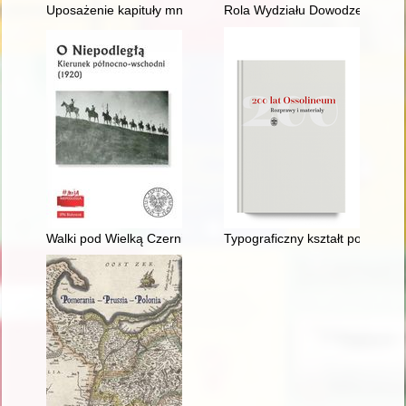
Uposażenie kapituły mniejszej kolegiaty kieleckiej według "Li
Rola Wydziału Dowodzenia i Oper
Walki pod Wielką Czernicą 24-25 czerwca 1920 r
Typograficzny kształt podręcz