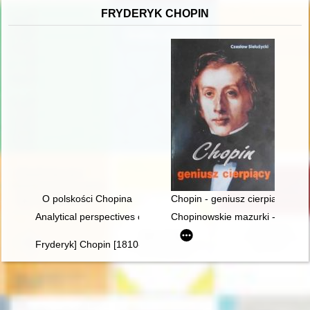
FRYDERYK CHOPIN
O polskości Chopina
Chopin - geniusz cierpiący
Analytical perspectives on the music of Chopin
Chopinowskie mazurki - czyli fo
Fryderyk] Chopin [1810-1849]. Życie i droga twórcza