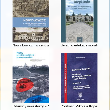
Nowy Łowicz : w centrum poligonu drawskiego od średniowiecz
Uwagi o edukacji moralnej synó
Gdańscy inwestorzy w Sopocie : prestiż finansowy i towarzyski
Polskość Mikołaja Kopernika z 