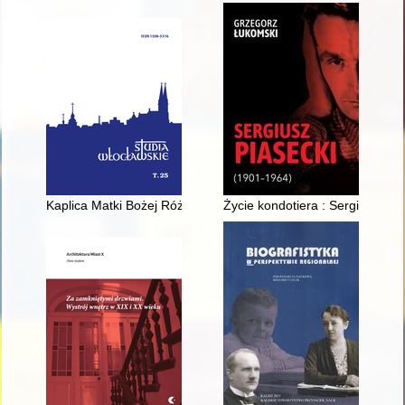
Kaplica Matki Bożej Różańcowej z sieradzkiej bazyliki : międz
Życie kondotiera : Sergiusz Pi