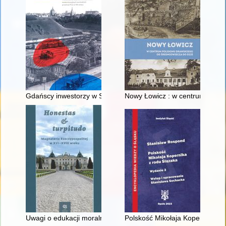
Gdańscy inwestorzy w Sopocie : prestiż finansowy i towarzyski
Nowy Łowicz : w centrum polig
Uwagi o edukacji moralnej synów szlacheckich w XVI-wiecznej 
Polskość Mikołaja Kopernika z 