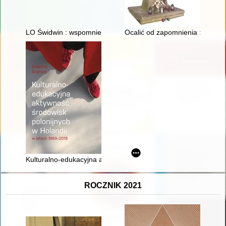
LO Świdwin : wspomnienia absolwentów : rocznik 1975
Ocalić od zapomnienia : żołnierz
Kulturalno-edukacyjna aktywność środowisk polonijnych w Hol
ROCZNIK 2021