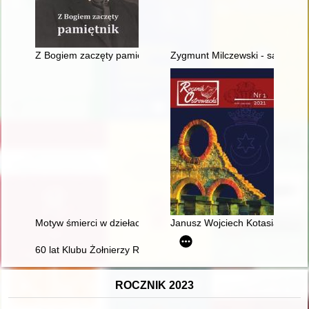
Z Bogiem zaczęty pamiętnik
Zygmunt Milczewski - samorządo
Motyw śmierci w dziełach kultury - ujęcie literaturoznawcze i k
Janusz Wojciech Kotasiak : mu
60 lat Klubu Żołnierzy Rezerwy Ligi Obrony Kraju w Nakle nad
ROCZNIK 2023