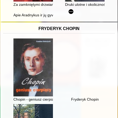
Za zamkniętymi drzwiami : wystrój wnętrz w XIX i XX wieku
Druki ulotne i okolicznościowe 
Apie Aradnykus ir jų gyventojus
FRYDERYK CHOPIN
Chopin - geniusz cierpiący
Fryderyk Chopin