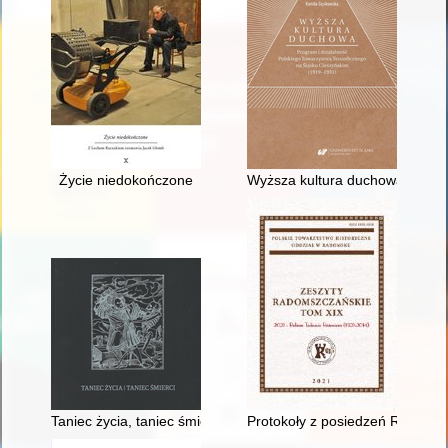
Życie niedokończone
Wyższa kultura duchowa" : pro
Taniec życia, taniec śmierci : w 250. rocznicę śmierci Jana K
Protokoły z posiedzeń Rady Pr