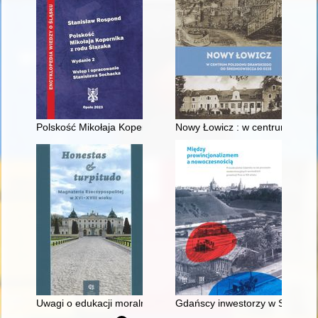
Polskość Mikołaja Kopernika z rodu Ślązaka
Nowy Łowicz : w centrum polig
Uwagi o edukacji moralnej synów szlacheckich w XVI-wiecznej 
Gdańscy inwestorzy w Sopocie :