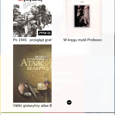
Po 1945 : przegląd grafiki artystycznej ze zbiorów Muzeum Naro
W kręgu myśli Profesora Jana 
Vâlìkì gìstaryčny atlas Belarusì. Tom 4