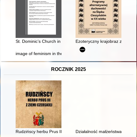
St. Dominic’s Church in Turobin : a pearl of the Lublin renaiss
Ezoteryczny krajobraz zdrowia 
image of feminism in the Polish women's press in the years 1
ROCZNIK 2025
Rudzińscy herbu Prus III z ziemi ciechanowskiej w archiwaliach
Działalność małżeństwa Biedra