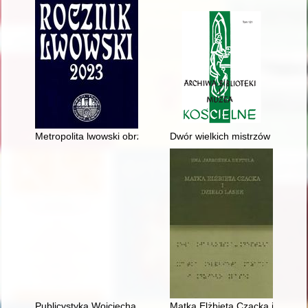
Metropolita lwowski obrz. łac. abp Bolesław Twardowski w ob
Dwór wielkich mistrzów Zakonu 
Publicystyka Wojciecha Korfantego na łamach "Polonii" (1924-
Matka Elżbieta Czacka i dzieło 