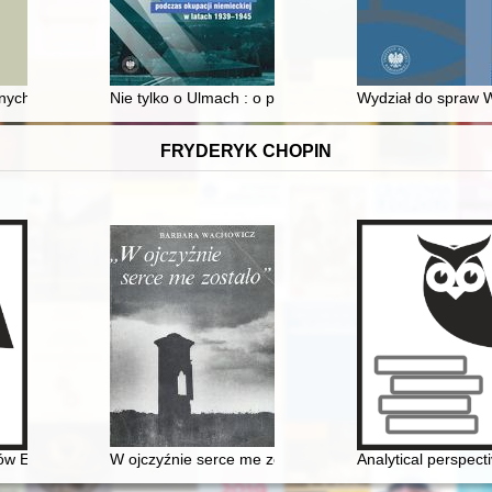
tualną
nych bibliotek klasztornych w Gdańsku w XVI-XVIII wieku
Nie tylko o Ulmach : o pomocy udzielanej Żydom na zi
Wydział do spraw 
FRYDERYK CHOPIN
nów Edourda Ganche'a w Krakowie
W ojczyźnie serce me zostało". Szlakiem Mickiewicza
Analytical perspect