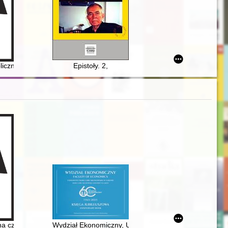
 innych XVII-wiecznych portretów kobiecych
liczne w II Rzeczypospolitej
Epistoły. 2,
47-1997
na czele podwójnego klasztoru w Konstanynopolu = Matrona of Perge :
Wydział Ekonomiczny, Uniwersytet Marii Curie-Skłodow