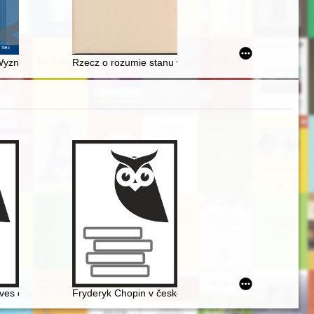
emiach polskich podczas okupacji niemieckiej w latach 1939-1945
Wyznań w województwie poznańskim w latach 1970-1975
Rzecz o rozumie stanu w Polsce : wybór pism
, Słowackiego, Chopina, Sienkiewicza, Orzeszkowej, Reymonta, Żerom
ives on the music of Chopin
Fryderyk Chopin v české literatuóe