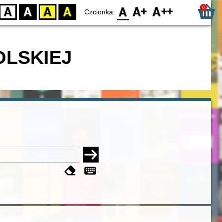
0
D
BW
YB
BY
F0
F1
F2
Czcionka:
OLSKIEJ