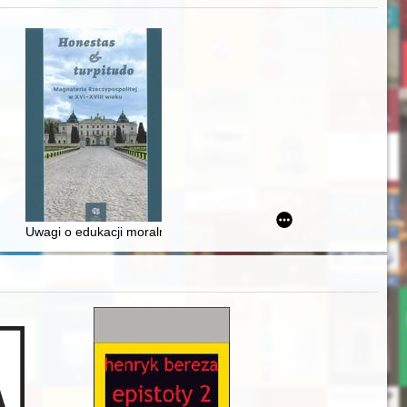
iż finansowy i towarzyski lokalnego mieszczaństwa w 2. poł. XIX w
Uwagi o edukacji moralnej synów szlacheckich w XVI-wiecznej Rze