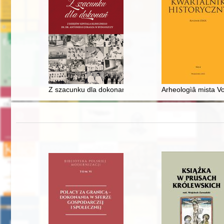
Z szacunku dla dokonań : z dziejów Szpitala Kliniczne
Arheologìâ mista Vo