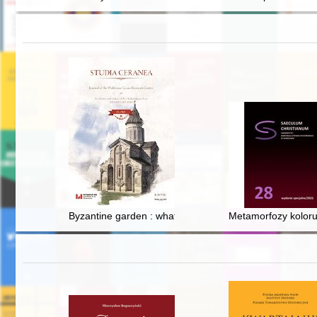
Byzantine garden : what to plant in the garden accord
Metamorfozy koloru 