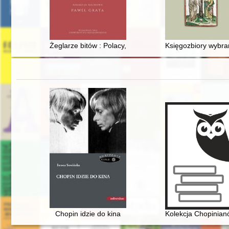
Żeglarze bitów : Polacy, którzy zmieniają przestrzeń wir
Księgozbiory wybra
Chopin idzie do kina
Kolekcja Chopinia