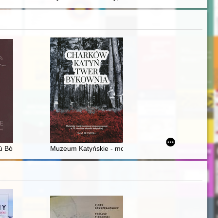
rystusa Ukrzyżowanego w Kobylance
n of historical monuments in Poland from 1918 onwards
 Bòlesławie
Muzeum Katyńskie - monument katyński