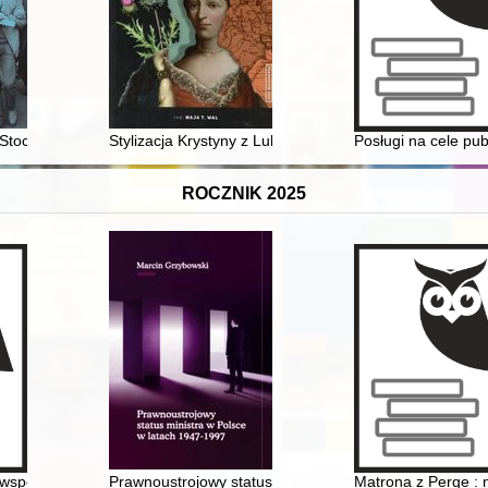
kiego wczoraj i dzisiaj
Stoczni Gdańskiej im. Lenina
Stylizacja Krystyny z Lubomirskich Potockiej w świetle
Posługi na cele pub
ROCZNIK 2025
 wspomnienia artystki Teatru Wielkiego w Warszawie
Prawnoustrojowy status ministra w Polsce w latach 19
Matrona z Perge : 