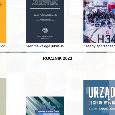
go im. dr. Antoniego Jurasza w Bydgoszczy
lodimira, monografìâ]
Srebrna księga jubileuszowa upamiętniająca XXV-lecie W
Zasady sporządzani
ROCZNIK 2023