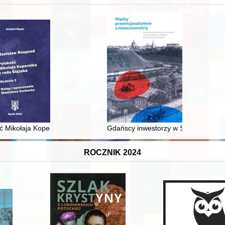
 średniowiecza do dziś
ć Mikołaja Kopernika z rodu Ślązaka
Gdańscy inwestorzy w Sopocie : prest
ROCZNIK 2024