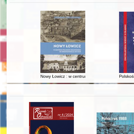
Nowy Łowicz : w centrum poligonu drawskiego od
Polskoś