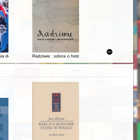
ydziału Prawa i Administracji : salius publica suprea lex
a dokumentów bojowych, umówione znaki taktyczne i skróty stosowane
Radziwie : szkice o historii i architekturze