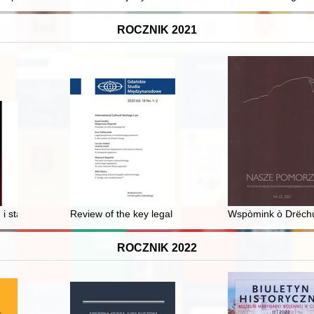
ROCZNIK 2021
ing to 12th book of "Geoponica" by Cassianus Bassus
i stałość inspiracji : uwagi o wystroju i wyposażeniu sanktuarium Ch
Review of the key legal acts concerning the protectio
Wspòmink ò Drëchù
ROCZNIK 2022