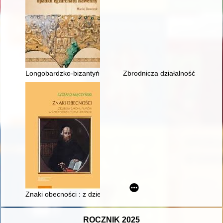
Longobardzko-bizantyńskie relacje polityczne od początków 
Zbrodnicza działalność Selbstsc
Znaki obecności : z dziejów zakonu pijarów w Rzeczypospolitej
ROCZNIK 2025