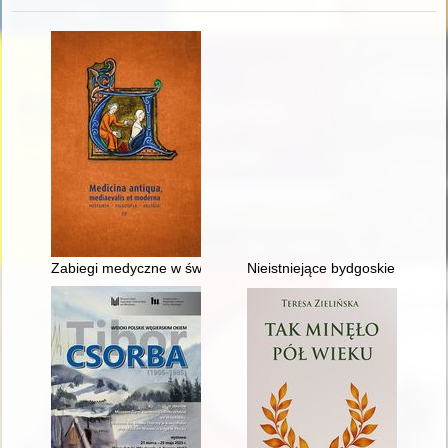
Zabiegi medyczne w świetle arabskiego traktatu Albucasisa 
Nieistniejące bydgoskie pomniki