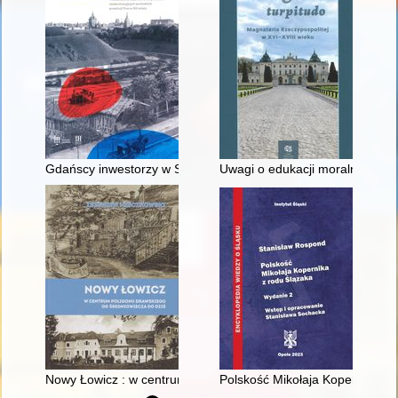
Gdańscy inwestorzy w Sopocie : prestiż finansowy i towarzyski
Uwagi o edukacji moralnej synó
Nowy Łowicz : w centrum poligonu drawskiego od średniowiecz
Polskość Mikołaja Kopernika z 