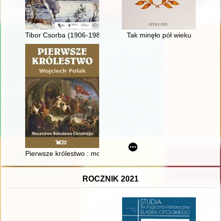
Tibor Csorba (1906-1985) : widoki polskie węgierskim okiem
Tak minęło pół wieku
Pierwsze królestwo : mocarstwo Bolesława Chrobrego
ROCZNIK 2021