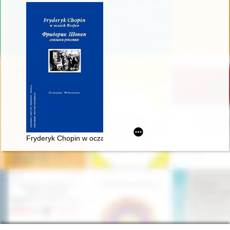
Fryderyk Chopin w oczach Rosjan. Antologia. Friderik źopen g