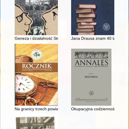
Geneza i działalność Studenckiego Komitetu Solidarności w Kr
Jana Drausa znam 40 lat
Na granicy trzech powiatów... : obchody 75. rocznicy śmierci 
Okupacyjna codzienność dworu z