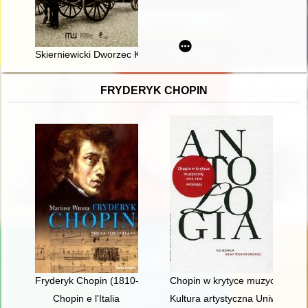
Skierniewicki Dworzec Kolejowy w pocztówce - zapowiedź dużej
FRYDERYK CHOPIN
Fryderyk Chopin (1810-1849). Poeta fortepianu
Chopin w krytyce muzycznej (1
Chopin e l'Italia
Kultura artystyczna Uniwersyte