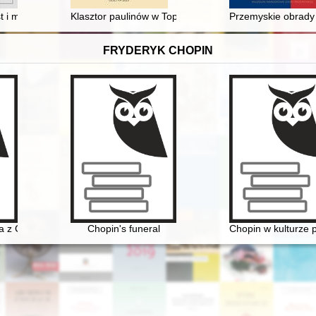
t i miasteczek guberni grodzieńskiej w latach 80. XIX w. na przykładzie
Klasztor paulinów w Topolnie w latach 1685-1818 = Pa
Przemyskie obrady 
FRYDERYK CHOPIN
a z Chopinem" w Muzeum Niepodległości
Chopin's funeral
Chopin w kulturze p