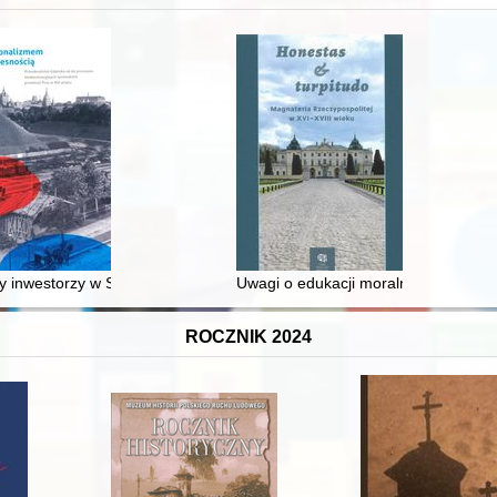
 inwestorzy w Sopocie : prestiż finansowy i towarzyski lokalnego mies
Uwagi o edukacji moralnej synów szl
ROCZNIK 2024