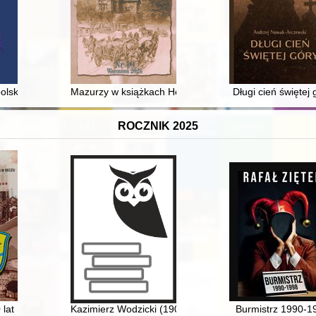
apy i chorografia Nicolasa Sansona (1600-1667)
olskiej
Mazurzy w książkach Henryka Syski = The Masurians i
Długi cień świętej 
ROCZNIK 2025
odzie : katalog wystawy
 80 lat Szkoły Podstawowej im. Stefana Czarnieckiego w Reczu
Kazimierz Wodzicki (1900-1987) : szkic biograficzny w 
Burmistrz 1990-1