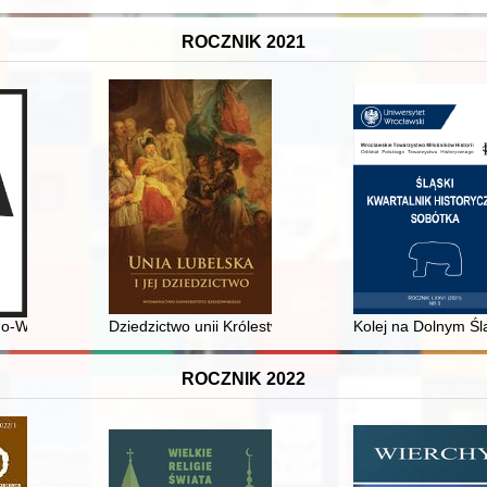
ROCZNIK 2021
tków województwa zachodniopomorskiego
o-Wojskowy. R. 22, nr 2 (2021)
Dziedzictwo unii Królestwa Polskiego i Wielkiego Księs
Kolej na Dolnym Śl
ROCZNIK 2022