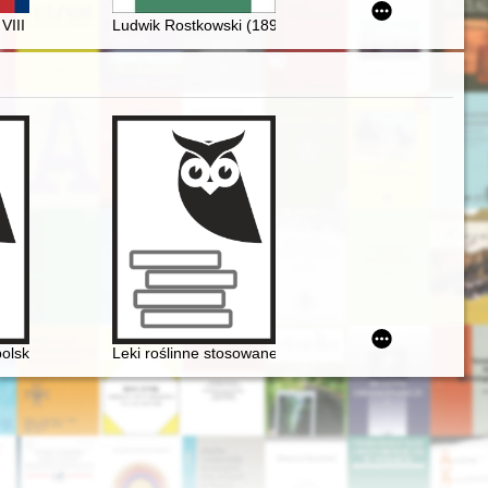
 Słonima, Sokółki i Krynek
uline Monastery in Topolno in years 1685-1818 = Paulinerkloster in T
VIII Zjazdu Związku Muzeów w Polsce, 18-19 września 1932 = The 8th
Ludwik Rostkowski (1894-1973) : okulista i współorga
olskiej
Leki roślinne stosowane w leczeniu Fryderyka Chopin