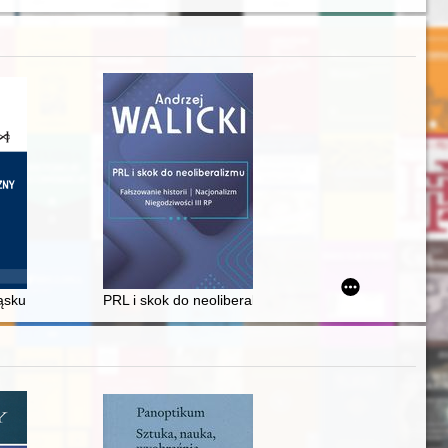
twa Litewskiego : narody etniczne i narody obywatelskie
ąsku w latach 1945-1949 - recenzja]
PRL i skok do neoliberalizmu. 3,