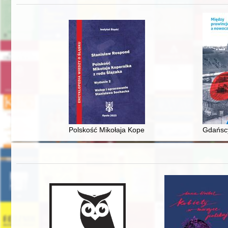
Polskość Mikołaja Kopernika z rodu Ślązaka
Gdańscy