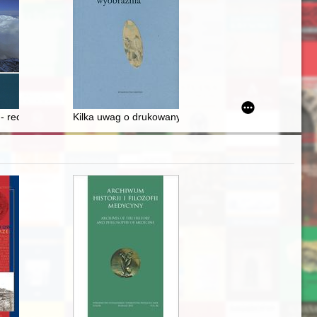
 - recenzja]
Kilka uwag o drukowanych relacjach z międzynarodowy