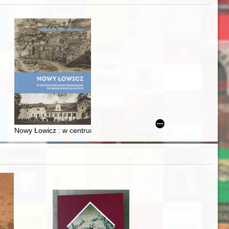
zczaństwa w 2. poł. XIX w
acheckich w XVI-wiecznej Rzeczypospolitej
Nowy Łowicz : w centrum poligonu drawskiego od średniowiecza d