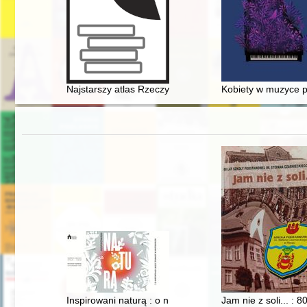
Najstarszy atlas Rzeczypospolitej Obojga Narodów : m
Kobiety w muzyce p
Inspirowani naturą : o niezwykłej mocy zabawy w przyr
Jam nie z soli... :