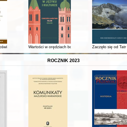
oświęcone dziejom Polski i powszechnym. T. 61, nr 1 (2022)
Wartości w orędziach bożonarodzeniowych Elżbiety II
Zaczęło się od Tatr
ROCZNIK 2023