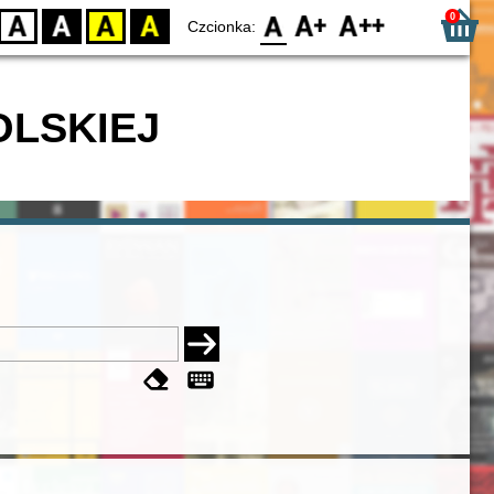
0
D
BW
YB
BY
F0
F1
F2
Czcionka:
OLSKIEJ