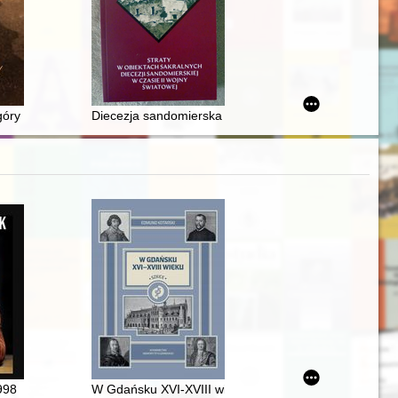
n the Henryk Syska’s books
góry
Diecezja sandomierska w latach II wojny światowej 1
125-lecie urodzin
998
W Gdańsku XVI-XVIII wieku : szkice