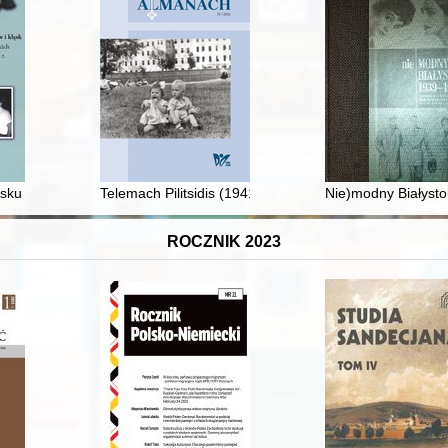
sku - czas sukcesów i klęsk : wspomnienia osobiste z epoki wielkich prze
Telemach Pilitsidis (1941-2022) : artysta, poeta, filozof
Nie)modny Białyst
ROCZNIK 2023