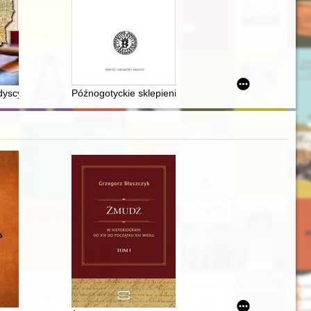
dyscyplinarna urzędników skarbowych w międzywojennej Polsce
Późnogotyckie sklepienia w kaplicach kościoła Mariac