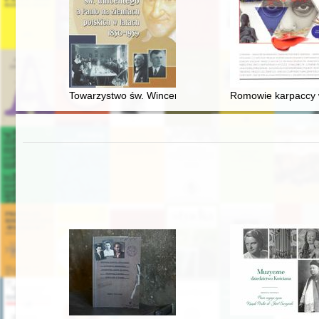
Towarzystwo św. Wincentego a Paulo na ziemiach pols
Romowie karpaccy w