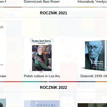
rodzeństwa czasów II wojny światowej i okresu komunizmu w Polsce
o Kościana : pieśń mojego życia : ksiądz prałat dr Józef Surzyński
Dzienniczek Basi Rosenberg : (Przeworsk 1938-1939)
Inkunabuły "medycz
ROCZNIK 2021
iany i sklepienia kaplicy Trójcy Świętej jako struktury nośnej dla cennyc
awosławna po śmierci patriarchy Tichona (Biełławina)
Polish culture in Los Angeles : history of Helena Modje
Dziennik 1939-1
ROCZNIK 2022