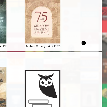
mian : wiek XX i lata do 2022 r. T. 2
 i pedagog
ok 1939-1959
Dr Jan Muszyński (1932-2017) : dyrektor Muzeum Ziem