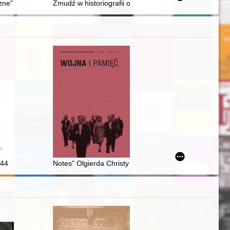
ne" w zbiorze inkunabułów Biblioteki PAU i PAN w Krakowie
Żmudź w historiografii od XIX do początku XXI wieku. T
h polichromii
ska Art and Culture Club
944
Notes" Olgierda Christy ze zbiorów Muzeum II Wojny Ś