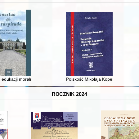
 i towarzyski lokalnego mieszczaństwa w 2. poł. XIX w
 edukacji moralnej synów szlacheckich w XVI-wiecznej Rzeczypospolite
Polskość Mikołaja Kopernika z rodu 
ROCZNIK 2024