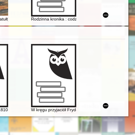
w Zamku Wysokiego, pochodzących z czasów Conrada Steinbrechta
mentu V i Departamentu II MSZ PRL z lat 1963-1989
i
tułt)
Rodzinna kronika : codzienność małego miasta podczas
 latach 1832-1881. T. 3
1810-1849]. Życie i droga twórcza
W kręgu przyjaciół Fryderyka Chopina - doktor Jan M