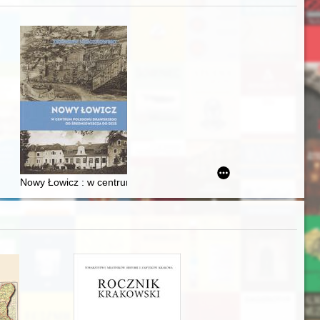
j
Ślązaka
Nowy Łowicz : w centrum poligonu drawskiego od średniowiecza d