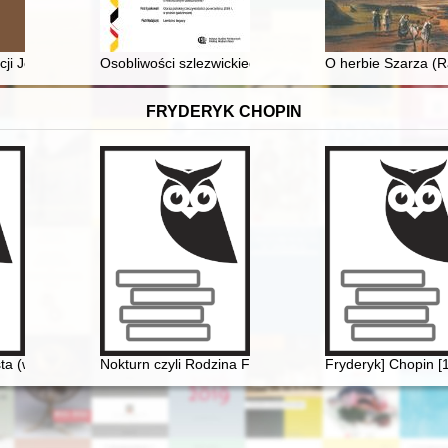
 malarskich oraz tynków na sklepieniach głównego piętra krużgankó
cji Jedności Afrykańskiej w świetle zachowanych dokumentów Departa
Osobliwości szlezwickiego modelu ochrony mniejszośc
O herbie Szarza (Ra
FRYDERYK CHOPIN
ta (w 150. rocznicę śmierci)
Nokturn czyli Rodzina Fryderyka Chopina i Warszawa w
Fryderyk] Chopin [