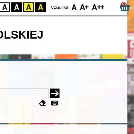
0
D
BW
YB
BY
F0
F1
F2
Czcionka:
OLSKIEJ