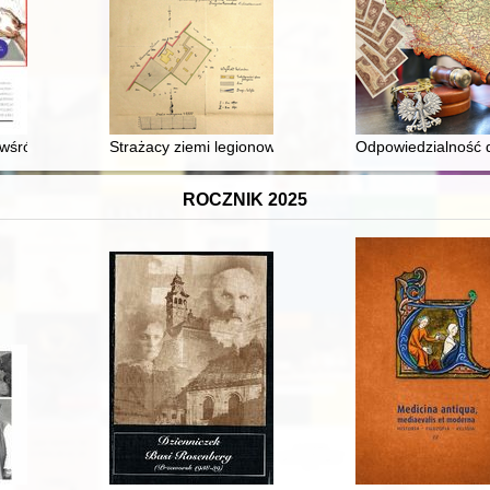
kich w latach 1850-1959
śród etnicznych grup rusińskich w Polsce
Strażacy ziemi legionowskiej - recenzja]
Odpowiedzialność 
ROCZNIK 2025