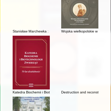
Stanisław Marchewka : historia zapisana w aktach IPN i pamię
Wojska wielkopolskie w fotograf
Katedra Biochemii i Biotechnologii Zwierząt : 70 lat działalności
Destruction and reconstruction 