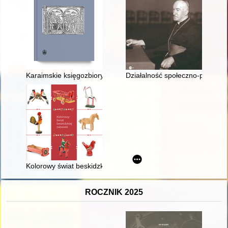
Karaimskie księgozbiory w zbiorach prywatnych i bibliotecznyc
Działalność społeczno-politycz
Kolorowy świat beskidzkiej zabawki
ROCZNIK 2025