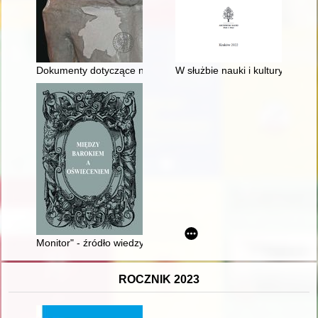
Dokumenty dotyczące niemieckiego obozu koncentracyjnego D
W służbie nauki i kultury : dz
Monitor" - źródło wiedzy i różnorakich porad życiowych
ROCZNIK 2023