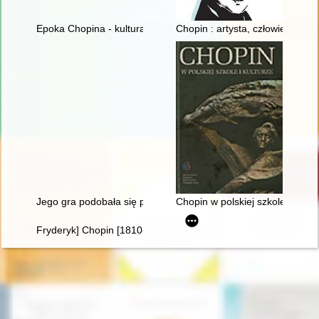
Epoka Chopina - kultura romantyczna we Francji i w Polsce
Chopin : artysta, człowiek
Jego gra podobała się przede wszystkim damom... Chopin i ko
Chopin w polskiej szkole i kultu
Fryderyk] Chopin [1810-1849]. Życie i droga twórcza