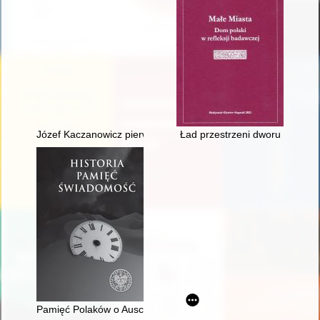
Józef Kaczanowicz pierwszy kapitan Franka (Franka Zubrzycki
Ład przestrzeni dworu
Pamięć Polaków o Auschwitz, nacjonalistyczna i kosmopolitycz