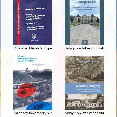
Polskość Mikołaja Kopernika z rodu Ślązaka
Uwagi o edukacji moralnej synó
Gdańscy inwestorzy w Sopocie : prestiż finansowy i towarzyski
Nowy Łowicz : w centrum polig