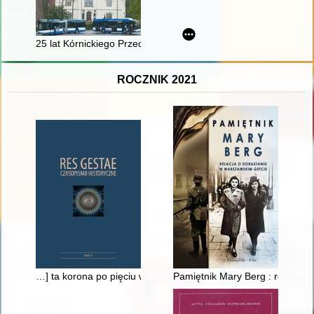
25 lat Kórnickiego Przedsiębiorstwa Autobusowego "Kombus" 
ROCZNIK 2021
…] ta korona po pięciu wiekach z grobu wychodząca na świat,
Pamiętnik Mary Berg : relacja 