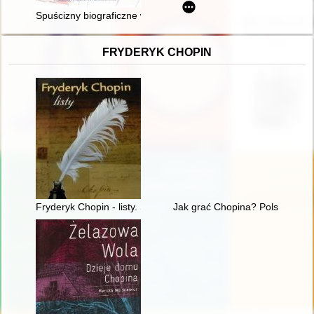
Spuścizny biograficzne w zasobie Archiwum Naukowego Muzeu
FRYDERYK CHOPIN
Fryderyk Chopin - listy. Skarbiec spuścizny epistolarnej w zbio
Jak grać Chopina? Polska kryt