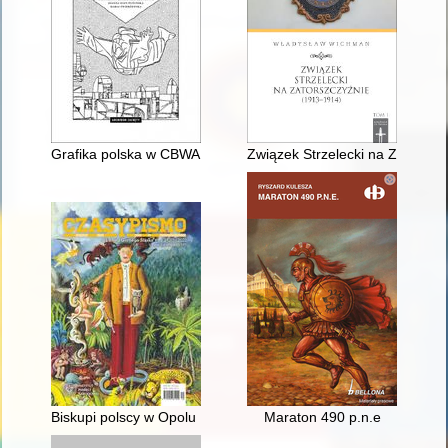
Grafika polska w CBWA 1956-1971
Związek Strzelecki na Zatorszc
Biskupi polscy w Opolu : film operacyjny SB z września 1968 
Maraton 490 p.n.e