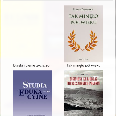
Blaski i cienie życia żony uczonego..." : o emancypacji, naukowe
Tak minęło pół wieku