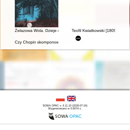
Żelazowa Wola. Dzieje domu Chopina
Teofil Kwiatkowski [1809-1891] 
Czy Chopin skomponował etiudę rewolucyjną?
SOWA OPAC v. 6.11.10 (2026-07-24)
Wygenerowano w 0,6074 s.