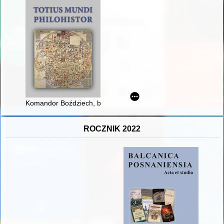
Komandor Boździech, biskup Andrzej Łaskarzyc i mistrz Filibe
ROCZNIK 2022