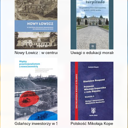
Nowy Łowicz : w centrum poligonu drawskiego od średniowiecz
Uwagi o edukacji moralnej synó
Gdańscy inwestorzy w Sopocie : prestiż finansowy i towarzyski
Polskość Mikołaja Kopernika z 