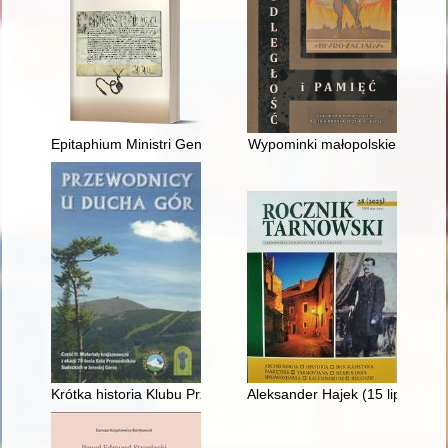
Epitaphium Ministri Generales Totius Oridinis Minorum S. P. N
Wypominki małopolskie
Krótka historia Klubu Przewodników im. Księcia Bolka I w Kam
Aleksander Hajek (15 lipca 19