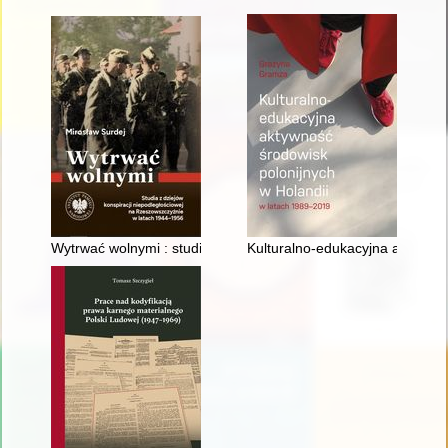
Wytrwać wolnymi : studia z dziejów konspiracji niepodległośc
Kulturalno-edukacyjna aktywnoś