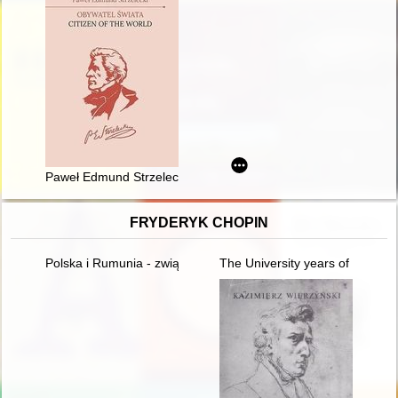
Paweł Edmund Strzelecki : obywatel świata = Citizen of the wor
FRYDERYK CHOPIN
Polska i Rumunia - związki historyczne i kulturowe - przeszłość
The University years of Fryder