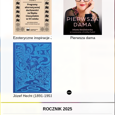
Ezoteryczne inspiracje Juliana Ochorowicza : pomiędzy racjo
Pierwsza dama
Józef Hecht (1891-1951) : finezja linii - żywioł barw = the finene
ROCZNIK 2025