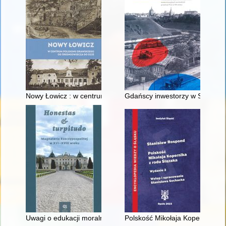
Nowy Łowicz : w centrum poligonu drawskiego od średniowiecz
Gdańscy inwestorzy w Sopocie :
Uwagi o edukacji moralnej synów szlacheckich w XVI-wiecznej 
Polskość Mikołaja Kopernika z 