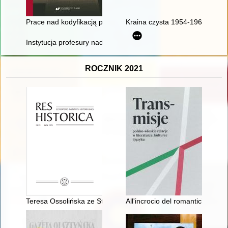
Prace nad kodyfikacją prawa karnego materialnego Polski Lu
Kraina czysta 1954-1964
Instytucja profesury nadzwyczajnej w polskim państwowym sz
ROCZNIK 2021
Teresa Ossolińska ze Stadnickich (1717-1776) : przyczynek do
All'incrocio del romanticismo : 