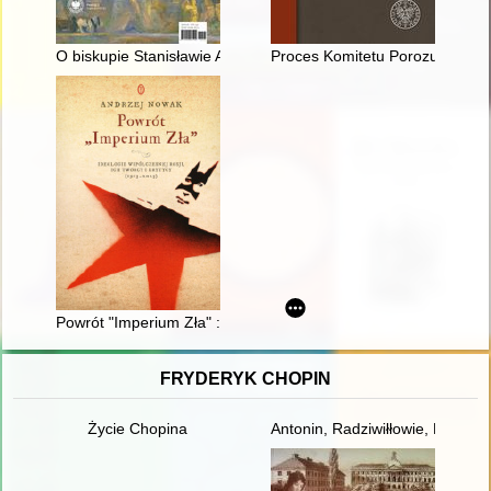
O biskupie Stanisławie Adamskim podczas powstania warszaw
Proces Komitetu Porozumiewawcz
Powrót "Imperium Zła" : ideologie współczesnej Rosji, ich twórc
FRYDERYK CHOPIN
Życie Chopina
Antonin, Radziwiłłowie, Fryder