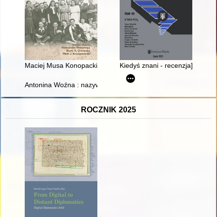
Maciej Musa Konopacki - wileński Tatar z Wybrzeża
Kiedyś znani - recenzja]
Antonina Woźna : nazywano ją mamą
ROCZNIK 2025