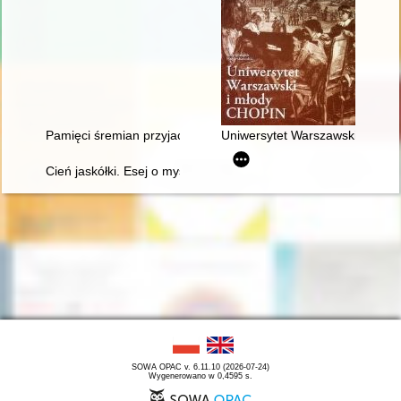
Pamięci śremian przyjaciół Fryderyka Chopina oraz miłośników
Uniwersytet Warszawski i młod
Cień jaskółki. Esej o myślach Chopina
SOWA OPAC v. 6.11.10 (2026-07-24)
Wygenerowano w 0,4595 s.