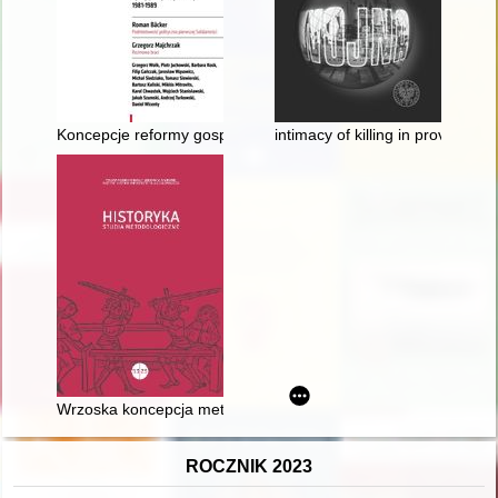
Koncepcje reformy gospodarczej rozważane podczas I Krajow
intimacy of killing in provincia
Wrzoska koncepcja metafory historiograficznej = Wrzosek's con
ROCZNIK 2023