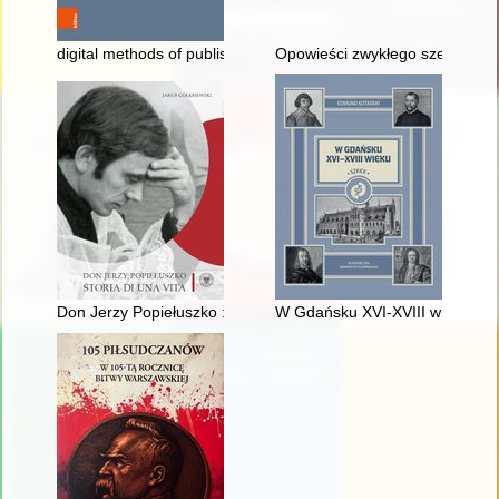
digital methods of publishing 15th century papal sources
Opowieści zwykłego szeregowca 
Don Jerzy Popiełuszko : storia di una vita
W Gdańsku XVI-XVIII wieku : sz