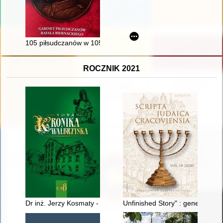
105 piłsudczanów w 105-tą rocznicę bitwy warszawskiej : gabi
ROCZNIK 2021
Dr inż. Jerzy Kosmaty - ikona wałbrzyskiego górnictwa
Unfinished Story" : genealogy o