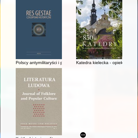
Polscy antymilitaryści i pacyfiści u progu I wojny światowej
Katedra kielecka - opiekunka S