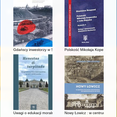
Gdańscy inwestorzy w Sopocie : prestiż finansowy i towarzyski
Polskość Mikołaja Kopernika z 
Uwagi o edukacji moralnej synów szlacheckich w XVI-wiecznej 
Nowy Łowicz : w centrum polig