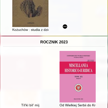
Kożuchów : studia z dziejów średniowiecznego miasta
ROCZNIK 2023
Tìl'kì bìl' mìj
Od Wielkiej Serbii do Królestwa