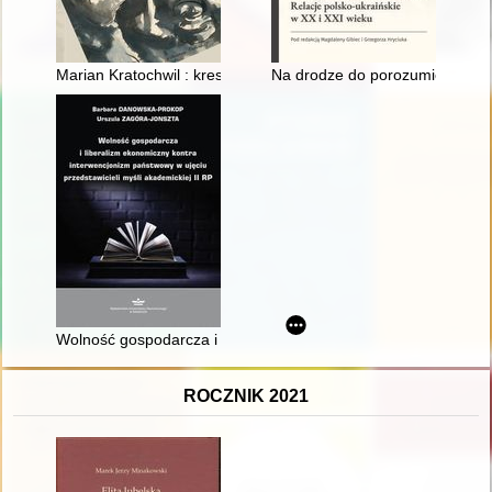
Marian Kratochwil : kresy w sercu... : katalog wystawy
Na drodze do porozumienia : rel
Wolność gospodarcza i liberalizm ekonomiczny kontra interwen
ROCZNIK 2021