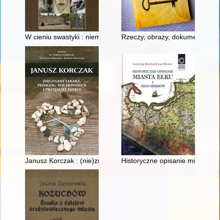
W cieniu swastyki : niemiecka okupacja w Kraju Warty : praca 
Rzeczy, obrazy, dokumenty : mate
Janusz Korczak : (nie)znany lekarz, pedagog, wychowawca i prz
Historyczne opisanie miasta Ełk