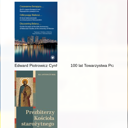
Edward Piotrowicz Cynhiel : białoruski działacz społeczno-oświ
100 lat Towarzystwa Przyjaciół