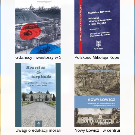
Gdańscy inwestorzy w Sopocie : prestiż finansowy i towarzyski
Polskość Mikołaja Kopernika z 
Uwagi o edukacji moralnej synów szlacheckich w XVI-wiecznej 
Nowy Łowicz : w centrum polig