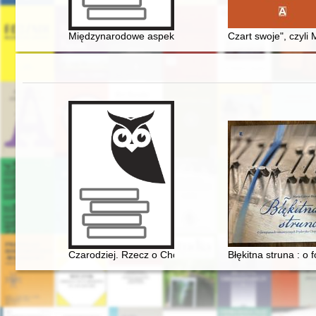
Międzynarodowe aspekty toruńskich obchodów jubileuszu 
Czart swoje", czyli
Czarodziej. Rzecz o Chopinie [1810-1849]
Błękitna struna : o