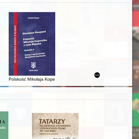
zczaństwa w 2. poł. XIX w
awskiego od średniowiecza do dziś
Polskość Mikołaja Kopernika z rodu Ślązaka