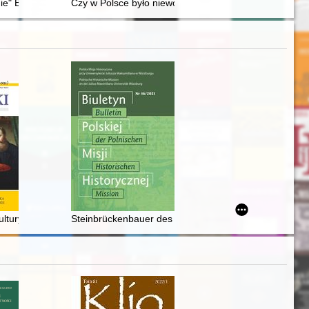
kony piwowarstwa
ie" Bis! : ocalić przeszłość od zapomnienia. Cz. 1
Czy w Polsce było niewolnictwo? : debata zorganizow
u
ltury - recenzja]
Steinbrückenbauer des lateinischen Europas (11.-14. J