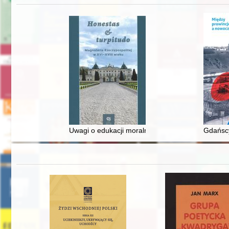
Uwagi o edukacji moralnej synów szlacheckich w 
Gdańscy