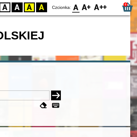
0
D
BW
YB
BY
F0
F1
F2
Czcionka:
OLSKIEJ