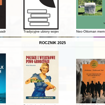
r
wadryga"
Tradycyjne ubiory województwa mazowieckiego = Tradit
Neo-Ottoman memo
ROCZNIK 2025