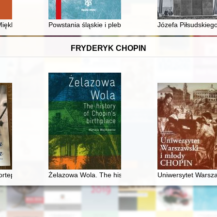
500-lecia urodzin Mikołaja Kopernika w roku 1973 : wybrane wydarzenia
 Miękka eksterminacja Polaków na Litwie Kowieńskiej
Powstania śląskie i plebiscyt z 20 marca 1921 roku w e
Józefa Piłsudskieg
FRYDERYK CHOPIN
 fortepianach romantycznych Fryderyka Chopina
Żelazowa Wola. The history of Chopin's birthplace
Uniwersytet Warsza