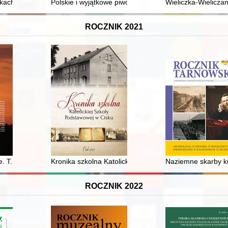
siądz prałat dr Józef Surzyński
kach. T. 1,
Polskie i wyjątkowe piwo grodziskie : siedem wieków i
Wieliczka-Wieliczan
ROCZNIK 2021
 partyjnego III Rzeczypospolitej (1989-2001)
e. T. 6 (2019)
Kronika szkolna Katolickiej Szkoły Podstawowej w Cisk
Naziemne skarby ku
ROCZNIK 2022