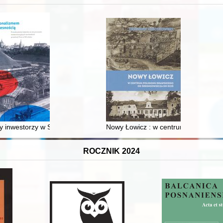
XVI-wiecznej Rzeczypospolitej
 inwestorzy w Sopocie : prestiż finansowy i towarzyski lokalnego mies
Nowy Łowicz : w centrum poligonu dr
ROCZNIK 2024