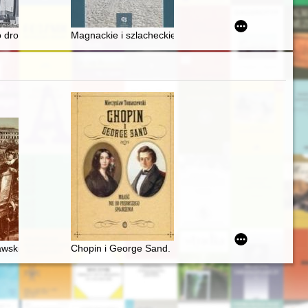
 = International aspects of the celebrations of the 500th anniversary
dukacji historycznej "anno domini" 2022
o droga na Sybir w 1887 roku i tzw. list gończy za "państwowym przest
Magnackie i szlacheckie elity Rzeczypospolitej wobec
wski i młody Chopin
Chopin i George Sand. Miłość nie od pierwszego spojr