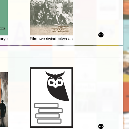
ional clothes of the Mazowieckie Voivodeship
ry of "New Turkey"
Filmowe świadectwa asymilacji i patriotyzmu Tatarów 