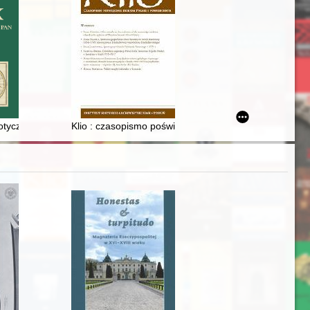
otyczące życia i twórczości Jana Matejki w zbiorach Archiwum Narodo
Klio : czasopismo poświęcone dziejom Polski i powsze