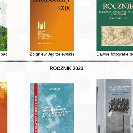
 pachniał owcami : ks. Stanisław Orzechowski
Zbigniew Jędrzejewski (1945-2022)
Dawne fotografie d
ROCZNIK 2023