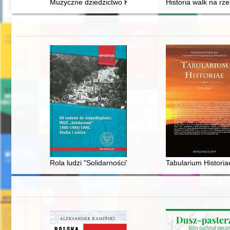
Muzyczne dziedzictwo Kościana : pieśń mojego życia : k
Historia walk na rze
Rola ludzi "Solidarności" w procesie tworzenia systemu
Tabularium Historia