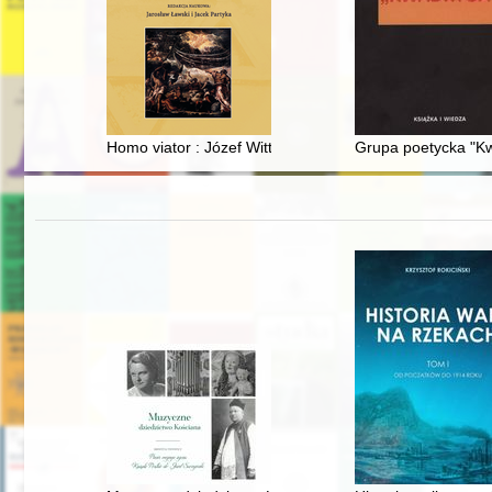
Homo viator : Józef Wittlin - podróżnik, banita, uciekinie
Grupa poetycka "K