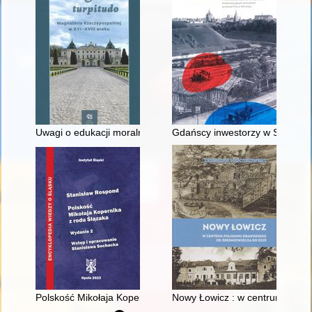
Uwagi o edukacji moralnej synów szlacheckich w XVI-wiecznej 
Gdańscy inwestorzy w Sopocie :
Polskość Mikołaja Kopernika z rodu Ślązaka
Nowy Łowicz : w centrum polig