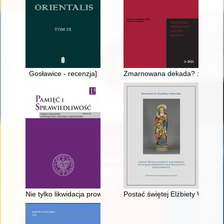
Gosławice - recenzja]
Zmarnowana dekada? : ekspansja
Nie tylko likwidacja prowidnyka "Stiaha" : działania Grupy Op
Postać świętej Elżbiety Węgiers