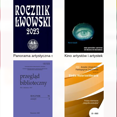
Panorama artystyczna sztuki sakralnej za ziemiach wschodnic
Kino artystów i artystek : od M