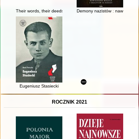
Their words, their deeds : the January Uprising in the memor
Demony nazistów : nawiedzone m
Eugeniusz Stasiecki
ROCZNIK 2021