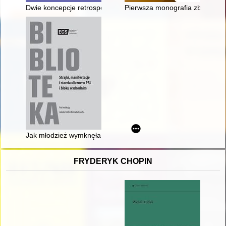
Dwie koncepcje retrospektywnej bibliografii literackiej : pole
Pierwsza monografia zbioru kaz
Jak młodzież wymknęła się spod kontroli, czyli rewolucja na g
FRYDERYK CHOPIN