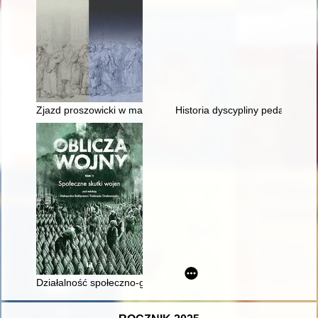
Zjazd proszowicki w marcu 1733 r. : przyczynek do dziejów be
Historia dyscypliny pedagogiki 
Działalność społeczno-gospodarcza wojsk inżynieryjnych Wojs