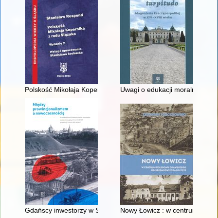
Polskość Mikołaja Kopernika z rodu Ślązaka
Uwagi o edukacji moralnej synó
Gdańscy inwestorzy w Sopocie : prestiż finansowy i towarzyski
Nowy Łowicz : w centrum polig