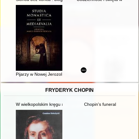
Pijarzy w Nowej Jerozolimie : pierwsze ćwierćwiecze Szkół P
FRYDERYK CHOPIN
W wielkopolskim kręgu rodziny Fryderyka Chopina
Chopin's funeral