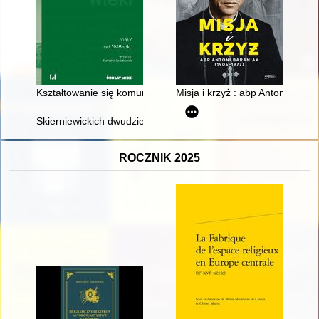
Kształtowanie się komunistycznego ładu w Łodzi 1945-1948
Misja i krzyż : abp Antoni Bara
Skierniewickich dwudziestu pięciu : rozbicie dowództwa skiern
ROCZNIK 2025