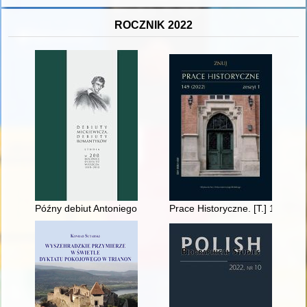
ROCZNIK 2022
Późny debiut Antoniego Malczewskiego i kwestia niedocenienia
Prace Historyczne. [T.] 149, z. 