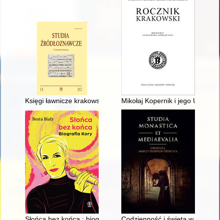
Księgi ławnicze krakowskie z lat 1408-1417 - recenzja]
Mikołaj Kopernik i jego Uniwers
Słońca bez końca : biografia Kory
Codzienność i święta w klasztor