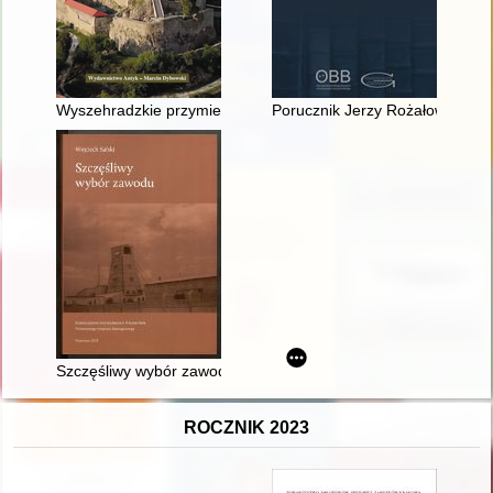
Wyszehradzkie przymierze w świetle dyktatu pokojowego w Tr
Porucznik Jerzy Rożałowski (191
Szczęśliwy wybór zawodu
ROCZNIK 2023