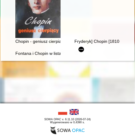
Chopin - geniusz cierpiący
Fryderyk] Chopin [1810-1849] i
Fontana i Chopin w listach
SOWA OPAC v. 6.11.10 (2026-07-24)
Wygenerowano w 0,4390 s.