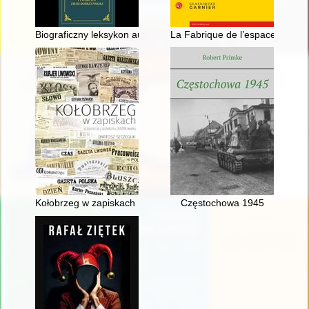
Biograficzny leksykon autorów, artystów i twórców Ziemi Dobrzyń
La Fabrique de l’espace religieu
Kołobrzeg w zapiskach : o kurorcie z przełomu XIX/XX wieku
Częstochowa 1945