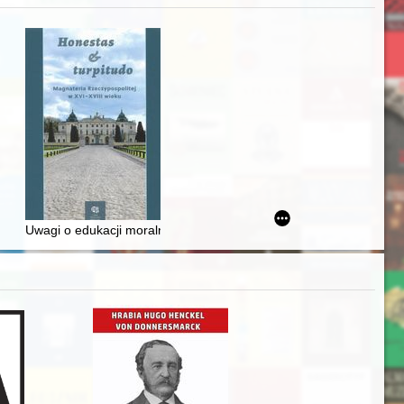
Ślązaka
Uwagi o edukacji moralnej synów szlacheckich w XVI-wiecznej Rze