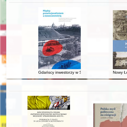
Gdańscy inwestorzy w Sopocie : prestiż finansowy
Nowy Ło