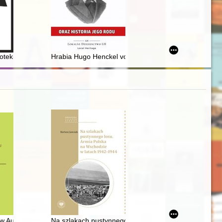
 konkordatu
45 roku : tatarska księga wspomnień
ioteki Publicznej w Żołyni (1949-2024)
Hrabia Hugo Henckel von Donnersmarck oraz historia 
"Zaspa" w latach 1981-1990
w Austrii na przełomie XX i XXI wieku. T. 1
Na szlakach pustynnego losu : Armia Polska na Wsch