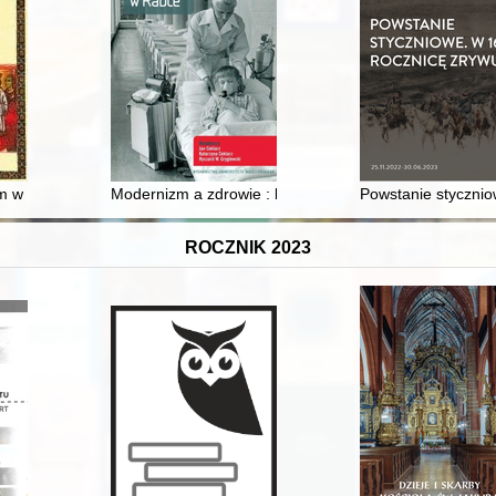
 : przyczynek do dziejów przemocy domowej w czasach staropolskich
m w XIII wieku
Modernizm a zdrowie : kompleks architektoniczny zak
Powstanie styczniow
ROCZNIK 2023