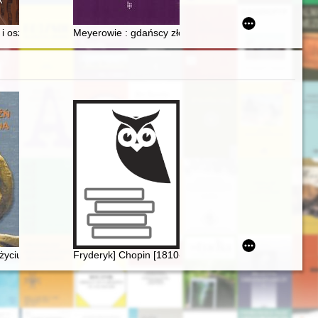
 i oszklenia ornamentalne w kościele pw. św. Jakuba Apostoła w Toruni
Meyerowie : gdańscy złotnicy przełomu XVIII i XIX w
e Centre di Studia a Roma dell' Accademia Polacca delle Scienze il 6 gi
 życiu Chopina
Fryderyk] Chopin [1810-1849]