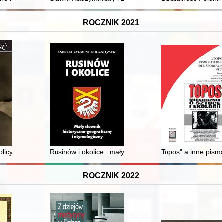
ROCZNIK 2021
hodźców niepolitycznych"
tolicyzmu i świadomości narodowej w społeczeństwie polskim w pierwsz
Rusinów i okolice : mały słownik historyczno-geografic
Topos" a inne pisma
ROCZNIK 2022