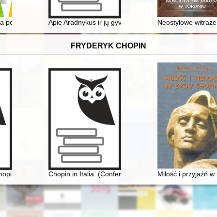
rcia na Białorusi pierwszej szkoły z polskim językiem nauczania
a polskiego sportu = cradle of Polish sport
Apie Aradnykus ir jų gyventojus
Neostylowe witraże
FRYDERYK CHOPIN
kspozycje Fryderyka Chopina
hopina. Chopin Museum
Chopin in Italia. (Conferenze tenute nella Bibliotheca 
Miłość i przyjaźń w