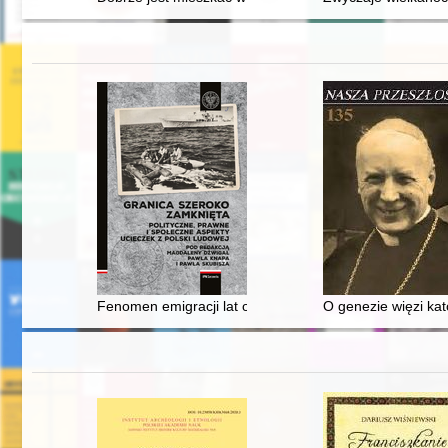
Fenomen emigracji lat osiemdziesiątych: paradoks "uc
O genezie więzi ka