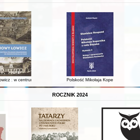
 i towarzyski lokalnego mieszczaństwa w 2. poł. XIX w
wicz : w centrum poligonu drawskiego od średniowiecza do dziś
Polskość Mikołaja Kopernika z rodu 
ROCZNIK 2024