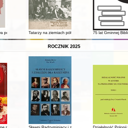
 wolność sprawowania kultu..." : publikacja z okazji 30-lecia zawarcia
a politycznego w pismach Stanisława Strońskiego na uchodźstwie
Tatarzy na ziemiach północno-zachodnich Polski po 19
75 lat Gminnej Bibl
ROCZNIK 2025
no-wychowawcza Lokatorsko-Własnościowej Spółdzielni Mieszkaniowej 
cne na północnym Mazowszu
Sławni Radzyminiacy i zasłużeni dla Radzymina
Działalność Polonii 