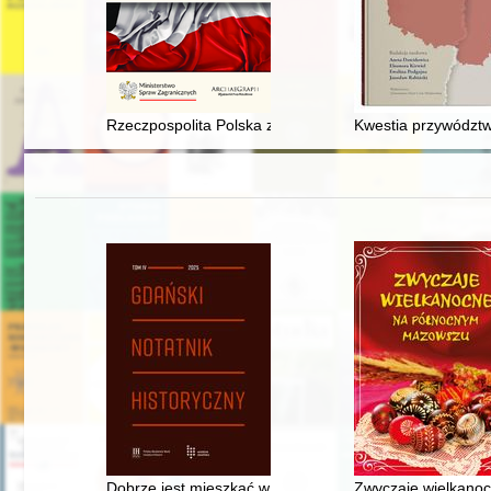
Rzeczpospolita Polska zapewnia Kościołowi Katolickiemu
Kwestia przywództw
Dobrze jest mieszkać w Zaspie" : działalność społecz
Zwyczaje wielkano