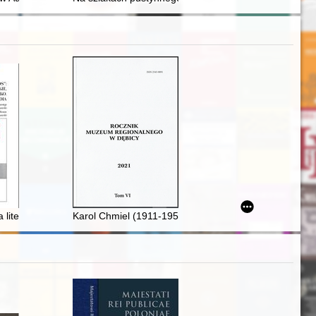
ej połowie XIX w
zny i etymologiczny
 literackie : podobieństwa i różnice
Karol Chmiel (1911-1951) : "żołnierz wyklęty" z Zagorz