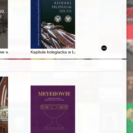
ładu leczniczo-wychowawczego sióstr nazaretanek w Rabce
e w 160. rocznicę zrywu = January uprising on the 160th anniversary o
Kapituła kolegiacka w Łasku