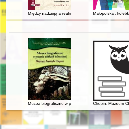
Między nadzieją a realnością : polska prasa wobec otwa
Małopolska : kolebk
Muzea biograficzne w procesie edukacji kulturalnej. E
Chopin. Muzeum C