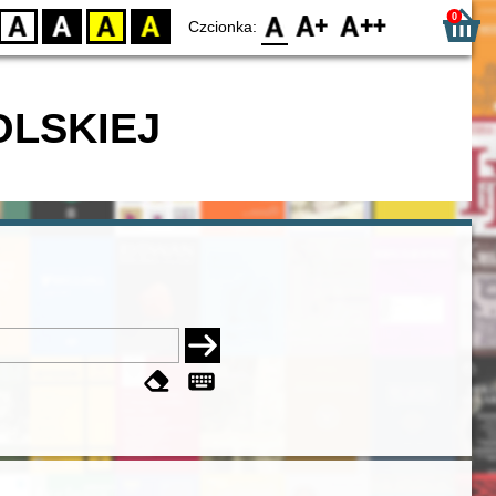
0
D
BW
YB
BY
F0
F1
F2
Czcionka:
OLSKIEJ