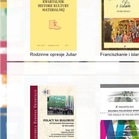
Rodzinne opresje Julianny Młodeckiej (1731-ok. 1799)
Franciszkanie i isla