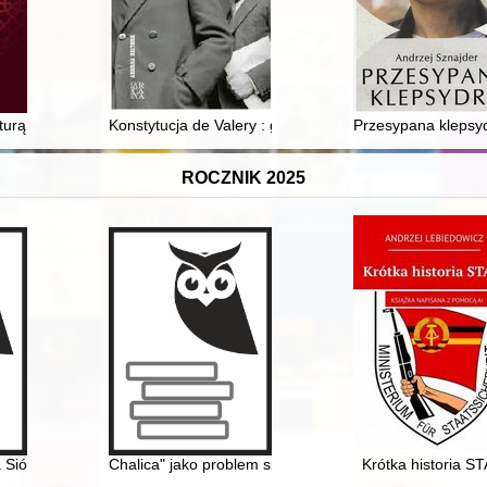
urą arabską a polską w historii idei
Konstytucja de Valery : geneza, aksjologia i współcze
Przesypana klepsydr
ROCZNIK 2025
ióstr Służebnic Matki Dobrego Pasterza w Białymstoku przy ul. Elizy
Chalica" jako problem społeczno-prawny w międzywojenne
Krótka historia S