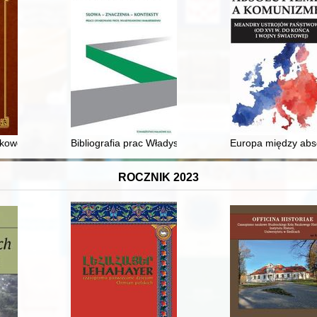
 monumentalne inscenizacje Maxa Reinhardta i polska recepcja literack
kowego w przedrozbiorowej Polsce
Bibliografia prac Władysława Makarskiego opublikowa
Europa między abs
ROCZNIK 2023