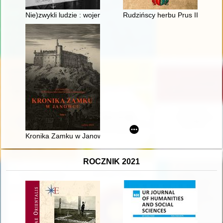
Nie)zwykli ludzie : wojenne losy kawalerzysty Józefa Zabiłowic
Rudzińscy herbu Prus III z ziem
Kronika Zamku w Janowcu. T. 1
ROCZNIK 2021