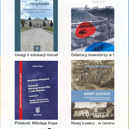
Uwagi o edukacji moralnej synów szlacheckich w XVI-wiecznej 
Gdańscy inwestorzy w Sopocie :
Polskość Mikołaja Kopernika z rodu Ślązaka
Nowy Łowicz : w centrum polig