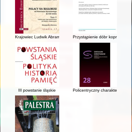
Krajowiec Ludwik Abramowicz (1879-1939) i kwestia białorusk
Przystąpienie dóbr koprzywnick
III powstanie śląskie
Policentryczny charakter wnętr