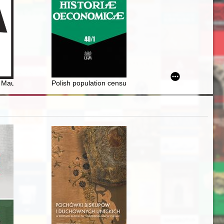
er ego" Heleny Beatus
" Maurycego Straszewskiego w perspektywie współczesnych przemian relig
Polish population censuses in the 19th and 20th centuri