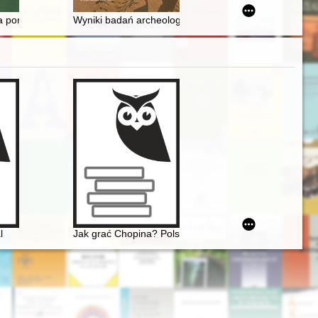
 kwerendy archiwalnej w aktach CIA
Ukraińcy na kresowych drogach we wrześniu 1939 r. w zapisie
 pomiędzy Polskim Autokefalicznym Kościołem Prawosławnym a Kościo
Wyniki badań archeologicznych nad obrządkiem pogr
l
Jak grać Chopina? Polska krytyka muzyczna o wykon