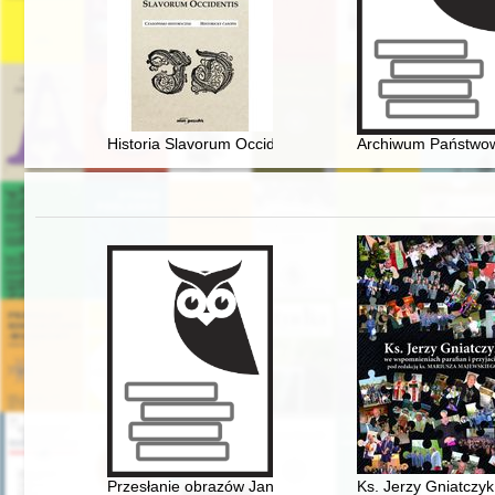
Historia Slavorum Occidentis : czasopismo historyczne =
Archiwum Państwowe
Przesłanie obrazów Jana Henryka Rosena (1891-1982) 
Ks. Jerzy Gniatczyk