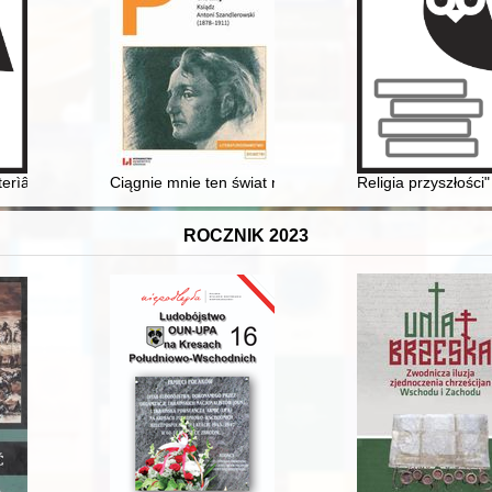
 na przykładzie KL Dachau
erìâli do ìstorìï ukraïns'koï kul'turi Nadsânnâ
Ciągnie mnie ten świat nieznany..." : powieściowe "Alt
Religia przyszłości
ROCZNIK 2023