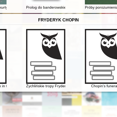
kurtyną" w cieniu "zimnej wojny" : przyczynek do tematu na podstawie
Prolog do banderowskiego ludobójstwa, czyli Polacy i 
Próby porozumienia
FRYDERYK CHOPIN
ycje
in the context of culture. Vol 1-2
Żychlińskie tropy Fryderyka [Chopina]
Chopin's funera