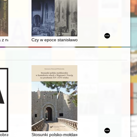
Ruchy kobiece na ziemiach polskich w XIX i XX w. Stan badań i persp
a z natury : pokaz nieznanych dzieł Stanisława Wyspiańskiego z kolek
Czy w epoce stanisławowskiej wybitnemu oratorstwu
jów w Elblągu i Zamościu)
 obrazu Matki Bożej Piekarskiej 1925-2025 : historia obrazu Matki Boże
Stosunki polsko-mołdawskie w kontekście relacji z Węg