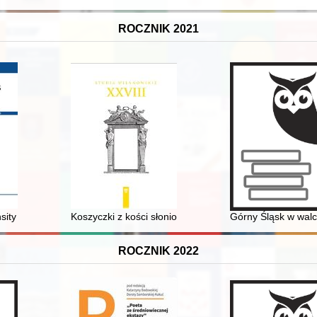
ROCZNIK 2021
prof. Maksymiliana Tytusa Hubera w Szczecinie
ity agricultural production in Austrian Galicia during World War II
Koszyczki z kości słoniowej z kolekcji wilanowskiej = Iv
Górny Śląsk w walc
ROCZNIK 2022