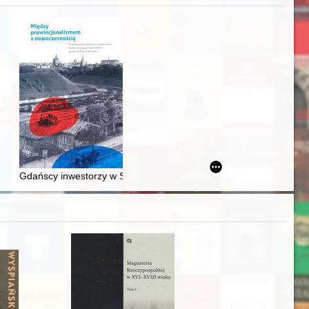
Ślązaka
Gdańscy inwestorzy w Sopocie : prestiż finansowy i towarzyski lo