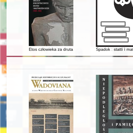
Etos człowieka za drutami - duchowy wymiar więzienia
Spadok : stattì ì mat