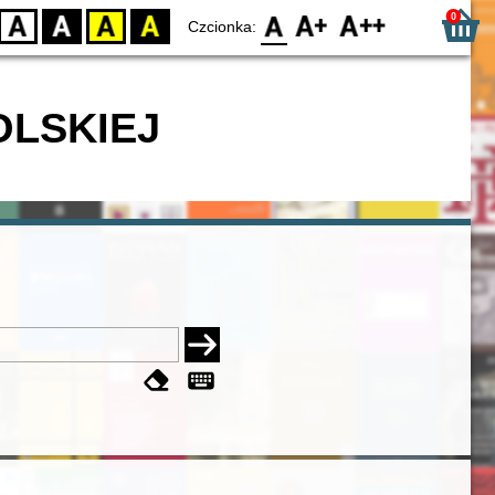
0
D
BW
YB
BY
F0
F1
F2
Czcionka:
OLSKIEJ