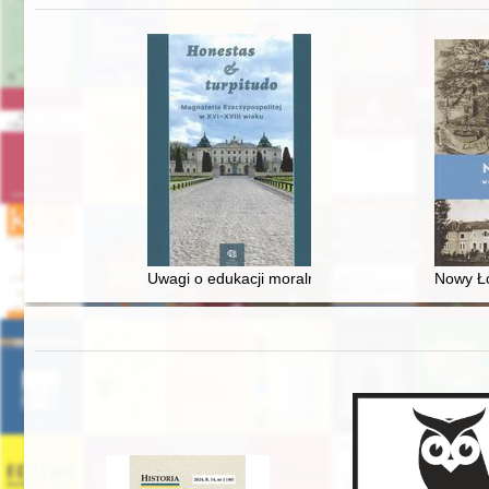
Uwagi o edukacji moralnej synów szlacheckich w 
Nowy Ło