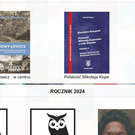
XVI-wiecznej Rzeczypospolitej
wicz : w centrum poligonu drawskiego od średniowiecza do dziś
Polskość Mikołaja Kopernika z rodu 
ROCZNIK 2024