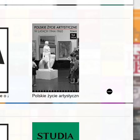
ory baskets in the Wilanów collection
e o zjednoczenie z Polską : (źródła i dokumenty z lat 1918-1922)
Polskie życie artystyczne w latach 1944-1960. T. 8, Cz.