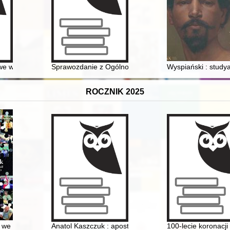
 historický časopis. R. 14, nr 1 (2024)
 w Bydgoszczy i jego pracownicy w stulecie działalności
Sprawozdanie z Ogólnopolskiej Konferencji Naukowej "
Wyspiański : study
ROCZNIK 2025
w kaplicy seminaryjnej w Przemyślu
 we wspomnieniach parafian i przyjaciół
Anatol Kaszczuk : apostoł Maryi : (materiały z sympoz
100-lecie koronacji