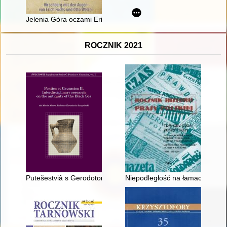
Jelenia Góra oczami Ericha Fuchsa i Otto Welzela = Hirschber
ROCZNIK 2021
Putešestviâ s Gerodotom po okrainam imperii: Ân Potockij i Ry
Niepodległość na łamach tarnop