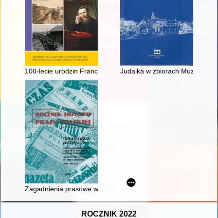
100-lecie urodzin Franciszka Habury
Judaika w zbiorach Muzeum Uni
Zagadnienia prasowe w dziennikach Michała Römera z lat 1911
ROCZNIK 2022