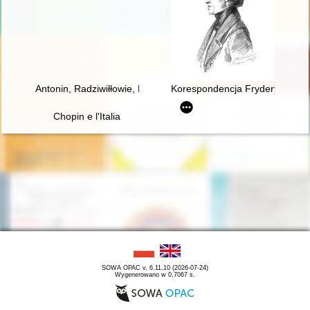
Antonin, Radziwiłłowie, Fryderyk Chopin [1810-1849]
Korespondencja Fryderyka Chopi
Chopin e l'Italia
SOWA OPAC v. 6.11.10 (2026-07-24)
Wygenerowano w 0,7067 s.