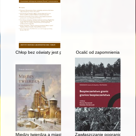
Chłop bez oświaty jest prawdziwym kołkiem w płocie" : współpr
Ocalić od zapomnienia
Między twierdzą a miastem wolnym : miasto i mieszkańcy Świd
Zawłaszczanie pogranicza : zwa