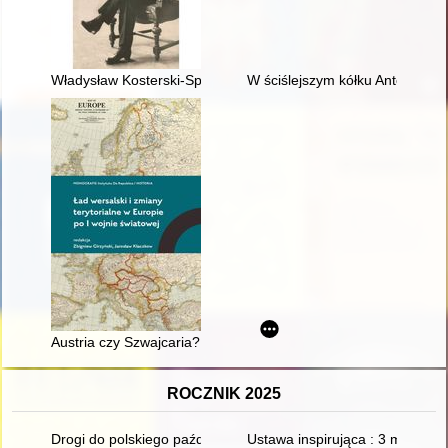
Władysław Kosterski-Spalski jako fotograf
W ściślejszym kółku Antoniego 
Austria czy Szwajcaria? Kwestia przynależności państwowej Vo
ROCZNIK 2025
Drogi do polskiego października 1956 roku
Ustawa inspirująca : 3 maj 179