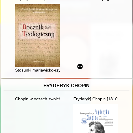
Stosunki mariawicko-rzymskokatolickie o charakterze nieforma
FRYDERYK CHOPIN
Chopin w oczach swoich uczniów
Fryderyk] Chopin [1810-1849]