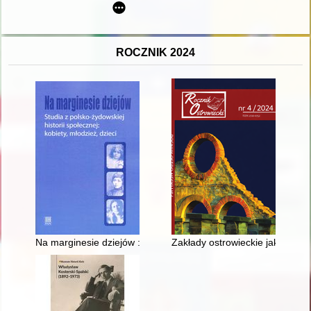
ROCZNIK 2024
Na marginesie dziejów : studia z polsko-żydowskiej historii społ
Zakłady ostrowieckie jako prze