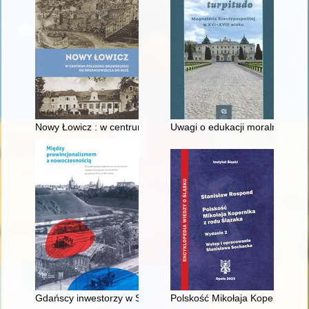
Nowy Łowicz : w centrum poligonu drawskiego od średniowiecz
Uwagi o edukacji moralnej synó
Gdańscy inwestorzy w Sopocie : prestiż finansowy i towarzyski
Polskość Mikołaja Kopernika z 