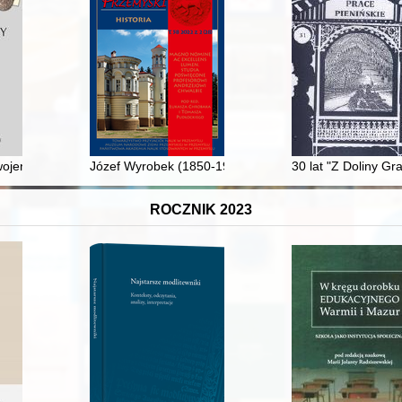
nych kronikach polskich
wojenne 1914-1915" na pocztówce
Józef Wyrobek (1850-1924) : przyczynek do biografii na
30 lat "Z Doliny Gr
ROCZNIK 2023