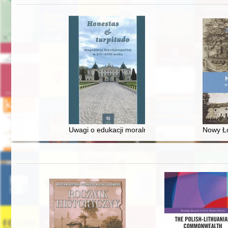
Uwagi o edukacji moralnej synów szlacheckich w 
Nowy Ło