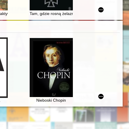
two duszne" Samuela Dambrowskiego (1611)
 aktywności podejmowane przez słuchaczy uniwersytetów trzeciego wieku
Tam, gdzie rosną żelazne krzyże : Krym 1941-1944
kich (1927-1932-1937)
a
Nieboski Chopin