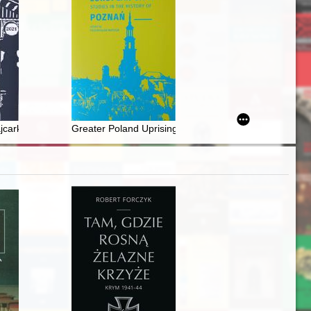
 marginesie edycji jego listów do Kazimierza Bartoszewicza = Józef Wyr
ajcarka"
Greater Poland Uprising 1918-1919 as seen by the W