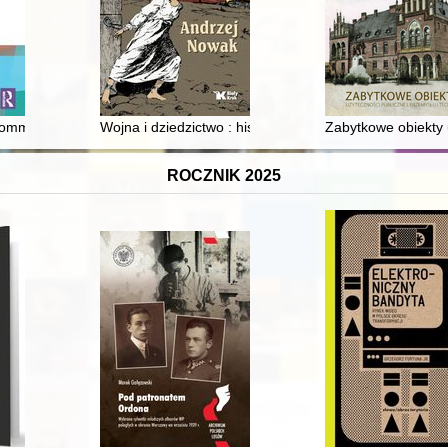
u i listopadzie 1923 r. = Maciej Rataj towards to strike events in Oc
Commonwealth : history, memory, legacy
Wojna i dziedzictwo : historia najnowsza
Zabytkowe obiekty u
ROCZNIK 2025