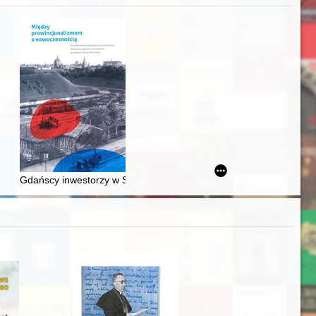
Ślązaka
Gdańscy inwestorzy w Sopocie : prestiż finansowy i towarzyski lo