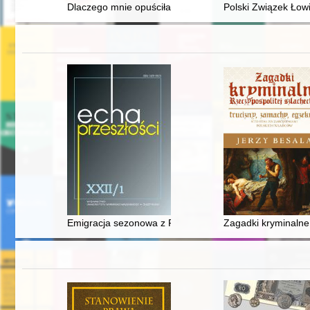
Dlaczego mnie opuściłaś, mamo?
Polski Związek Łowi
Emigracja sezonowa z Polski do Estonii w latach 1937
Zagadki kryminalne 