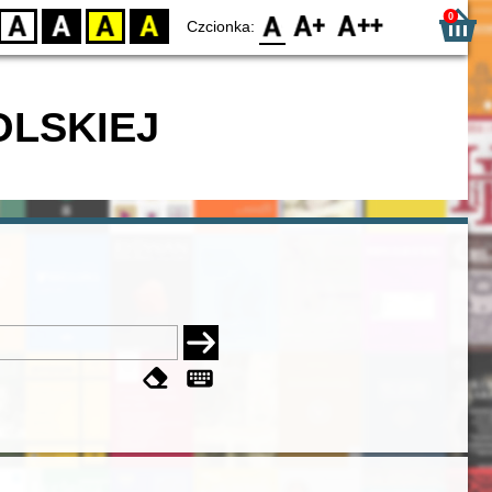
0
D
BW
YB
BY
F0
F1
F2
Czcionka:
OLSKIEJ