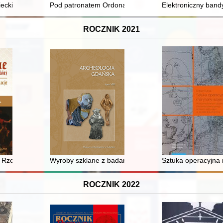
ecki : Koło Łowieckie "Jeleń" w Jeżowem : historia, działalność, roczni
Pod patronatem Ordona : wybrane sylwetki młodszych
Elektroniczny band
ROCZNIK 2021
-1939
Rzeczypospolitej szlacheckiej : trucizny, zamachy, egzekucje : kto sta
Wyroby szklane z badań archeologicznych na ulicy Wi
Sztuka operacyjna 
ROCZNIK 2022