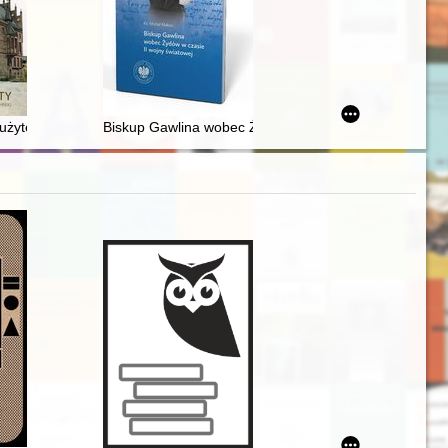
tober and November 1923
żyteczności publicznej, przemysłu i techniki
Biskup Gawlina wobec Żydów w czasie II wojny świato