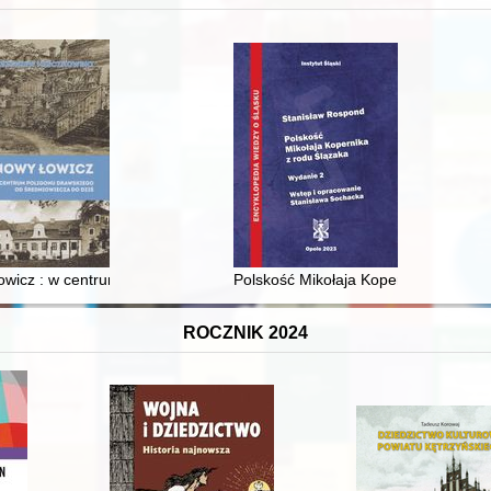
XVI-wiecznej Rzeczypospolitej
wicz : w centrum poligonu drawskiego od średniowiecza do dziś
Polskość Mikołaja Kopernika z rodu 
ROCZNIK 2024