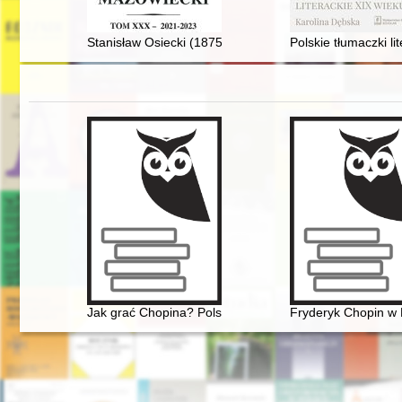
Stanisław Osiecki (1875-1967) : zarys biografii ministr
Polskie tłumaczki li
Jak grać Chopina? Polska krytyka muzyczna o wykona
Fryderyk Chopin w 