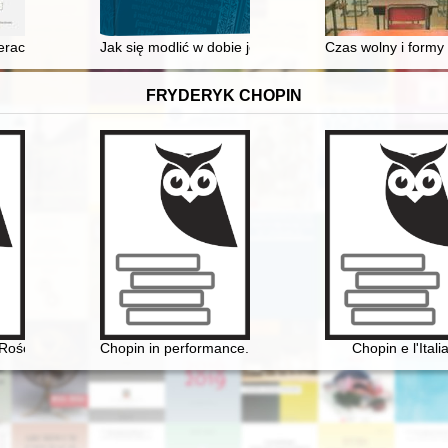
a i parlamentarzysty ruchu ludowego
terackie XIX wieku
Jak się modlić w dobie jezuickiej opresji? : "Lekars
Czas wolny i formy
FRYDERYK CHOPIN
wstwie muzyki Chopina w kontekście pierwszych konkursów chopinows
Rościszewie
Chopin in performance. History, theory, practice
Chopin e l'Itali