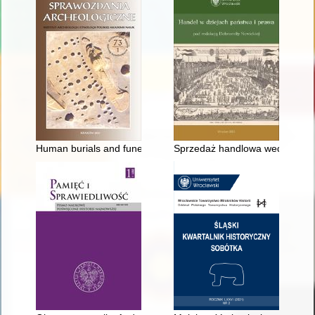
Human burials and funeral rite of the Linear Pottery culture f
Sprzedaż handlowa według kod