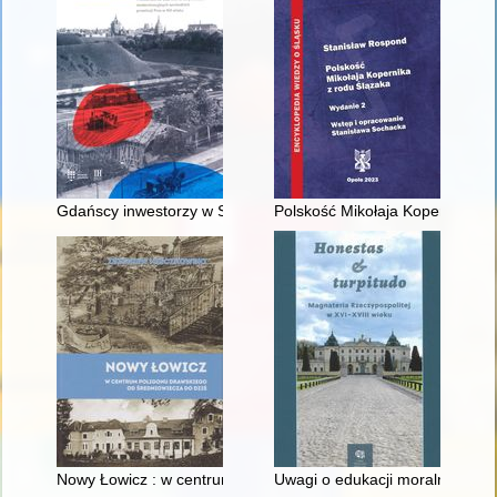
Gdańscy inwestorzy w Sopocie : prestiż finansowy i towarzyski
Polskość Mikołaja Kopernika z 
Nowy Łowicz : w centrum poligonu drawskiego od średniowiecz
Uwagi o edukacji moralnej synó