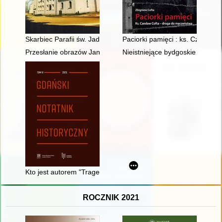
Skarbiec Parafii św. Jadwigi w Grodzisku Wielkopolskim
Paciorki pamięci : ks. Czesław
Przesłanie obrazów Jana Henryka Rosena (1891-1982) w kapli
Nieistniejące bydgoskie pomniki
Kto jest autorem "Tragedii o bogaczu i Łazarzu" z 1643 r.?
ROCZNIK 2021