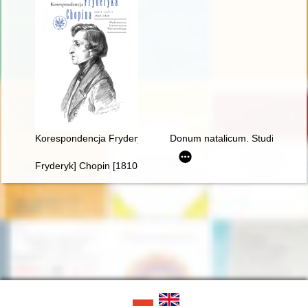
Korespondencja Fryderyka Chopina. T. 3 cz. 3,
Donum natalicum. Studia Thadd
Fryderyk] Chopin [1810-1849]