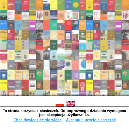
Ta strona korzysta z ciasteczek. Do poprawnego działania wymagana
SOWA OPAC v. 6.11.10 (2026-07-24)
jest akceptacja użytkownika.
Wygenerowano w 0,0063 s.
Chcę dowiedzieć się więcej
∙
Akceptuję użycie ciasteczek