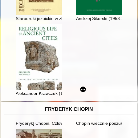
Starodruki jezuickie w zbiorach Wojewódzkiej Biblioteki Publicz
Andrzej Sikorski (1953-2023)
Aleksander Krawczuk (1922-2023)
FRYDERYK CHOPIN
Fryderyk] Chopin. Człowiek, dzieło, rezonans
Chopin wiecznie poszukiwany. 