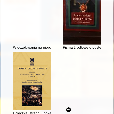
W oczekiwaniu na niepodległość : stanowisko lubelskiej "Szko
Pisma źródłowe o pustelni : o 
Ucieczka, strach, upokarzanie, poniżanie, ośmieszanie : żydow