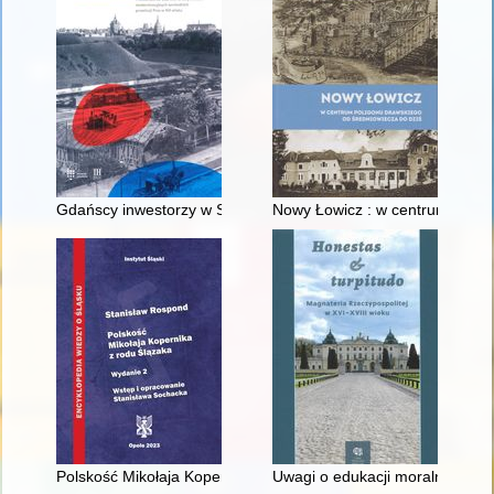
Gdańscy inwestorzy w Sopocie : prestiż finansowy i towarzyski
Nowy Łowicz : w centrum polig
Polskość Mikołaja Kopernika z rodu Ślązaka
Uwagi o edukacji moralnej synó