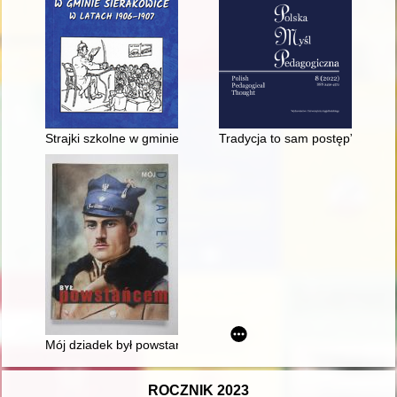
Strajki szkolne w gminie Sierakowice w latach 1906-1907
Tradycja to sam postęp” : konse
Mój dziadek był powstańcem
ROCZNIK 2023