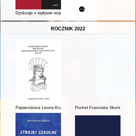
Dyskusje o wpływie wojny na emancypację kobiet w prasie ko
ROCZNIK 2022
Papierośnica Leona Kruszony
Portret Franciska Skoriny : k 5