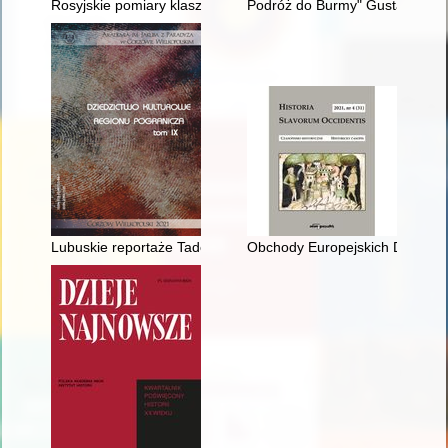
Rosyjskie pomiary klasztorów skasowanych w roku 1832. T. 1
Podróż do Burmy" Gustawa Herl
Lubuskie reportaże Tadeusza Zimeckiego jako wyraz renowac
Obchody Europejskich Dni Dzie