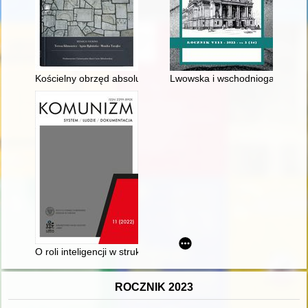
Kościelny obrzęd absolucji "absente corpore" i jego związki z 
Lwowska i wschodniogalicyjska
O roli inteligencji w strukturach bialskopodlaskiej organizacji
ROCZNIK 2023