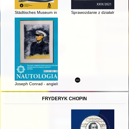
Städtisches Museum in Thorn in den Jahren 1896-1921 : Arthu
Sprawozdanie z działalności M
Joseph Conrad - angielski marynista z polskimi korzeniami : w 
FRYDERYK CHOPIN