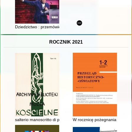
Dziedzictwo : przemówienia Ocalałych z Auschwitz = Das Vermä
ROCZNIK 2021
salterio manoscritto di provenienza olivetana in Polonia
W rocznicę pożegnania profeso