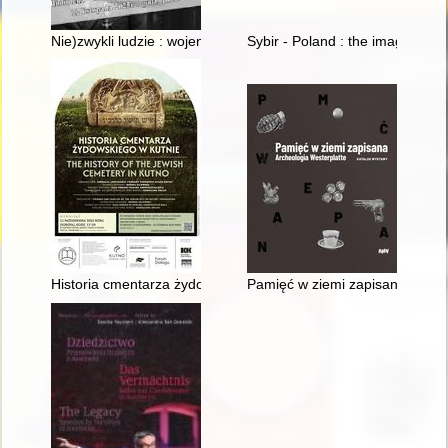
Nie)zwykli ludzie : wojenne losy kawalerzysty Józefa Zabiłowic
Sybir - Poland : the image of w
Historia cmentarza żydowskiego w Kutnie = The history of the
Pamięć w ziemi zapisana : arch