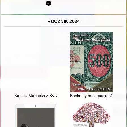
ROCZNIK 2024
Kaplica Mariacka z XV w. na Bramie Przewozowej w Malborku :
Banknoty moja pasja. Z. 2,