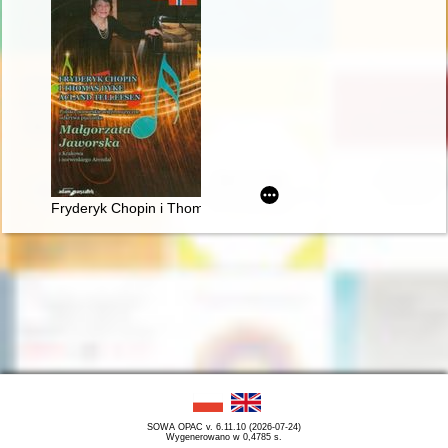
Fryderyk Chopin i Thomas Dyke Acland Tellefsen. Polsko-norw
SOWA OPAC v. 6.11.10 (2026-07-24)
Wygenerowano w 0,4785 s.