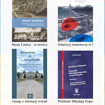
Nowy Łowicz : w centrum poligonu drawskiego od średniowiecz
Gdańscy inwestorzy w Sopocie :
Uwagi o edukacji moralnej synów szlacheckich w XVI-wiecznej 
Polskość Mikołaja Kopernika z 