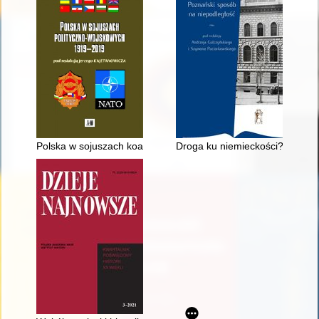
Polska w sojuszach koalicyjnych w latach II wojny światowej
Droga ku niemieckości? : Żydzi