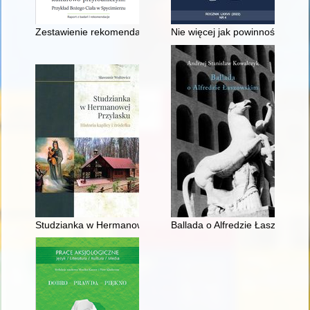
Zestawienie rekomendacji działań służących ochronie procesji
Nie więcej jak powinność robimy
Studzianka w Hermanowej Przylasku : historia kaplicy i źródełk
Ballada o Alfredzie Łaszowskim