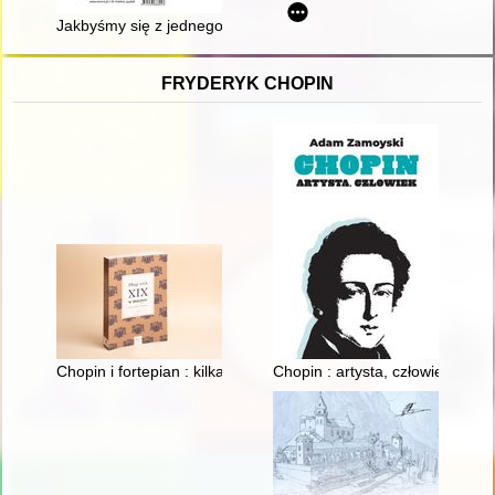
Jakbyśmy się z jednego jajka wykluli" : Czesław Miłosz w kręg
FRYDERYK CHOPIN
Chopin i fortepian : kilka uwag o relacji człowieka z przedmiot
Chopin : artysta, człowiek