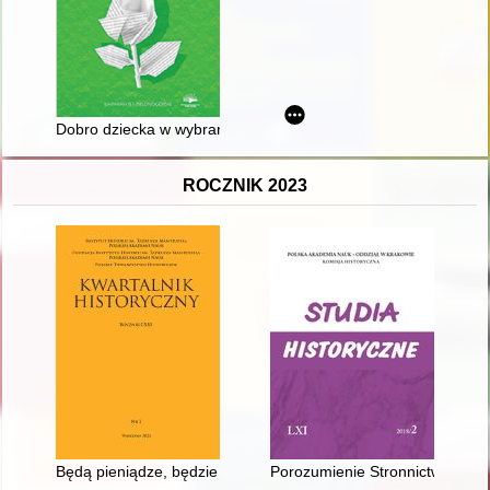
Dobro dziecka w wybranych pedagogiach zakonnych : wybrane
ROCZNIK 2023
Będą pieniądze, będzie czym płacić" : uwagi na marginesie re
Porozumienie Stronnictw Demokr