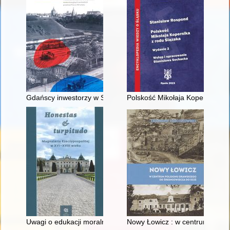
Gdańscy inwestorzy w Sopocie : prestiż finansowy i towarzyski
Polskość Mikołaja Kopernika z 
Uwagi o edukacji moralnej synów szlacheckich w XVI-wiecznej 
Nowy Łowicz : w centrum polig