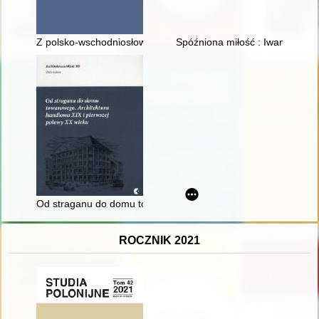
Z polsko-wschodniosłowiańskich kontaktów językowych : szyk p
Spóźniona miłość : Iwan Mazepa 
Od straganu do domu towarowego : architektura handlowa XIX 
ROCZNIK 2021