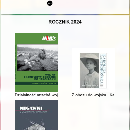
ROCZNIK 2024
Działalność attaché wojskowego przy ambasadzie PRL w Pekinie
Z obozu do wojska : Karolina 