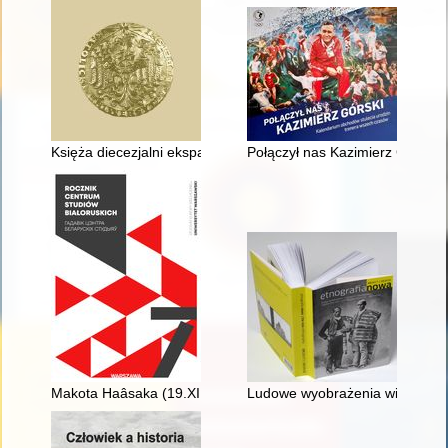
Księża diecezjalni ekspatrianci archidiecezji lwowskiej obrządku
Połączył nas Kazimierz Górski 
Makota Haâsaka (19.XI.1948-17.XII.2020)
Ludowe wyobrażenia wizerunku M