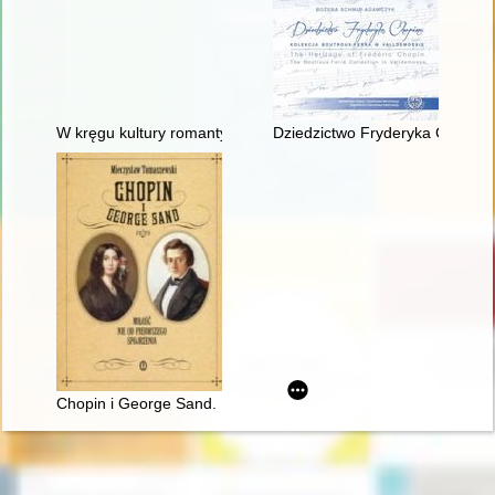
W kręgu kultury romantycznej. W 200-lecie urodzin Fryderyka 
Dziedzictwo Fryderyka Chopina
Chopin i George Sand. Miłość nie od pierwszego spojrzenia