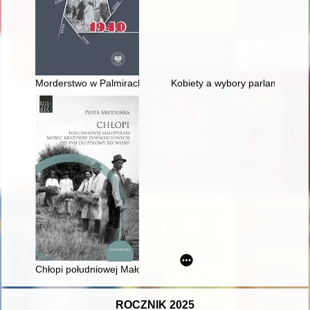
Morderstwo w Palmirach : Janusz Kusociński (1907-1940)
Kobiety a wybory parlamentarne
Chłopi południowej Małopolski wobec kryzysów żywnościowych
ROCZNIK 2025