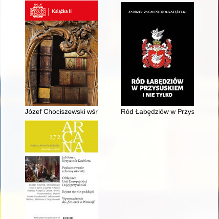
Józef Chociszewski wśród współczesnych sobie wydawców i ks
Ród Łabędziów w Przysuskiem i 