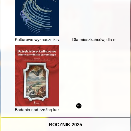
Kulturowe wyznaczniki wizerunku nowoczesnej Polki w czasopi
Dla mieszkańców, dla miasta :
Badania nad rzeźbą kamienną na terenach księstwa świdnicko-
ROCZNIK 2025