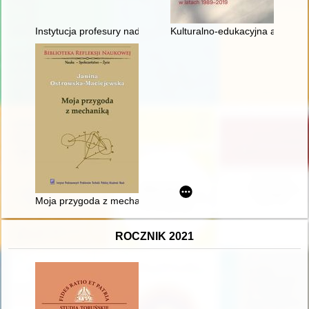
Instytucja profesury nadzwyczajnej w polskim państwowym sz
Kulturalno-edukacyjna aktywnoś
Moja przygoda z mechaniką : z Podlasia do Instytutu Polskiej
ROCZNIK 2021