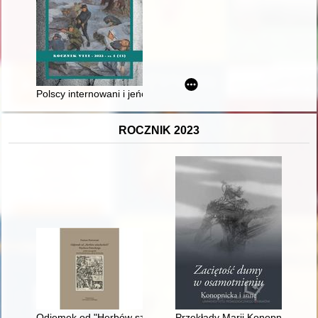
Polscy internowani i jeńcy wojenni w Tarnopolu (1918-1919)
ROCZNIK 2023
Odjemek od "Herbów szlacheckich"" Wacława Potockiego : pró
Przekłady Marii Konopnickiej z 