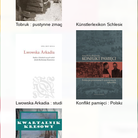
Tobruk : pustynne zmagania 1940-1942 = The war in the dese
Künstlerlexikon Schlesien : die
Lwowska Arkadia : studia o "Sielankach nowych ruskich" Józef
Konflikt pamięci : Polska po 