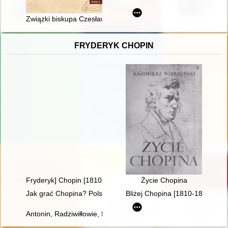
Związki biskupa Czesława Lewandowskiego z gminą Lubranie
FRYDERYK CHOPIN
Fryderyk] Chopin [1810-1849]. Człowiek, dzieło, rezonans
Życie Chopina
Jak grać Chopina? Polska krytyka muzyczna o wykonawstwie 
Bliżej Chopina [1810-1849]
Antonin, Radziwiłłowie, Fryderyk Chopin [1810-1849]