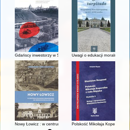
Gdańscy inwestorzy w Sopocie : prestiż finansowy i towarzyski
Uwagi o edukacji moralnej synó
Nowy Łowicz : w centrum poligonu drawskiego od średniowiecz
Polskość Mikołaja Kopernika z 