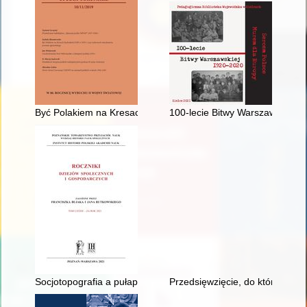
Być Polakiem na Kresach Zachodnich II RP w 1939 roku : los
100-lecie Bitwy Warszawskiej
Socjotopografia a pułapki ksiąg miejskich, czyli Uwagi na ma
Przedsięwzięcie, do którego ni