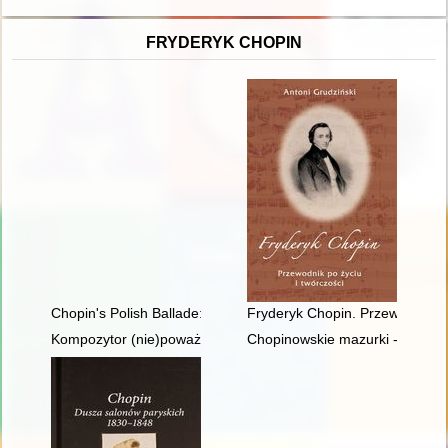
FRYDERYK CHOPIN
Chopin's Polish Ballade: Op. 38 as Narrative of National Mart
Fryderyk Chopin. Przewodnik po
Kompozytor (nie)poważny. Poczucie humoru Fryderyka Chopi
Chopinowskie mazurki - czyli fo