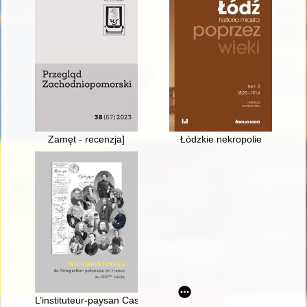
Zamęt - recenzja]
Łódzkie nekropolie
L’instituteur-paysan Casimir Deczynski (1800-1838) : le destin e