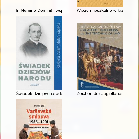
In Nomine Domini! : wspomnienia księdza Józefa Straucha S
Wieże mieszkalne w krzyżackie
Świadek dziejów narodu : kardynał Adam Stefan Sapieha (186
Zeichen der Jagiellonen-Univers