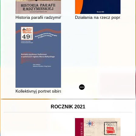
Historia parafii radzymińskiej
Działania na rzecz poprawy gos
Kollektivnyj portret sibirskih katolikov načala XIX veka na osno
ROCZNIK 2021