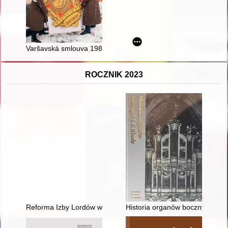
Varšavská smlouva 1985-1991 : dezintegrace a rozpad
ROCZNIK 2023
Reforma Izby Lordów w praktyce politycznej i doktrynie Labou
Historia organów bocznych J. F