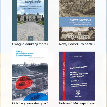
Uwagi o edukacji moralnej synów szlacheckich w XVI-wiecznej 
Nowy Łowicz : w centrum polig
Gdańscy inwestorzy w Sopocie : prestiż finansowy i towarzyski
Polskość Mikołaja Kopernika z 