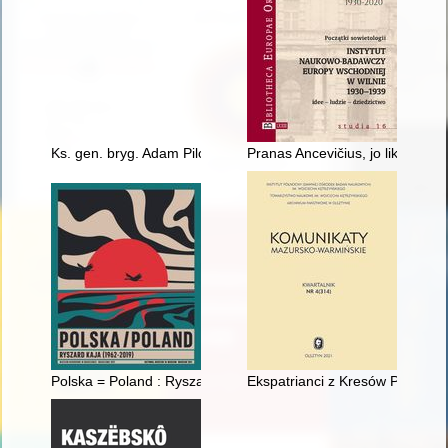
Ks. gen. bryg. Adam Pilch (1965-2010)
Pranas Ancevičius, jo likimas ir 
Polska = Poland : Ryszard Kaja (1962-2019)
Ekspatrianci z Kresów Północno