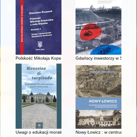
Polskość Mikołaja Kopernika z rodu Ślązaka
Gdańscy inwestorzy w Sopocie :
Uwagi o edukacji moralnej synów szlacheckich w XVI-wiecznej 
Nowy Łowicz : w centrum polig