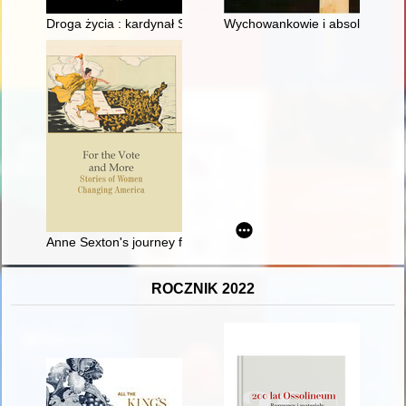
Droga życia : kardynał Stefan Wyszyński : prymas Polski (190
Wychowankowie i absolwenci dom
Anne Sexton's journey from elopement to poet's fame and unive
ROCZNIK 2022