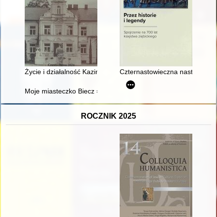
Życie i działalność Kazimierza Stanisława Walewskiego (1867-1
Czternastowieczna nastawa ołta
Moje miasteczko Biecz = Mayn shṭeṭl Bayṭsh : spacer historycz
ROCZNIK 2025