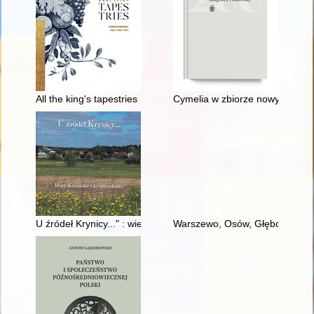
All the king's tapestries : homecomings: 2021-1961-1921
Cymelia w zbiorze nowych druk
U źródeł Krynicy..." : wieś Krynickie i jej mieszkańcy
Warszewo, Osów, Głębokie = 