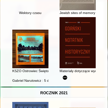
Wektory czasu
Jewish sites of memory in Europ
KSZO Ostrowiec Świętokrzyski : pływanie i piłka wodna : 1930
Materiały dotyczące wychodźs
Gabriel Narutowicz : 5 dni i jedno przesłanie
ROCZNIK 2021