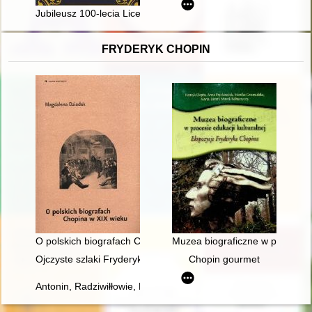
Jubileusz 100-lecia Liceum Ogólnokształcącego im. Tadeusza
FRYDERYK CHOPIN
O polskich biografach Chopina w XIX wieku
Muzea biograficzne w procesie 
Ojczyste szlaki Fryderyka Chopina
Chopin gourmet
Antonin, Radziwiłłowie, Fryderyk Chopin [1810-1849]