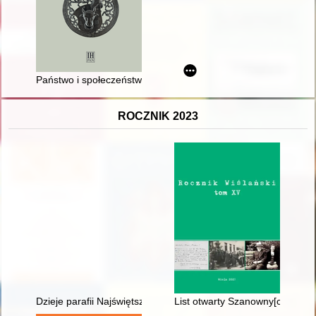
Państwo i społeczeństwo późnośredniowiecznej Polski : pisma
ROCZNIK 2023
Dzieje parafii Najświętszego Serca Pana Jezusa w Białośliwiu
List otwarty Szanowny[ch] czł