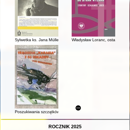
Sylwetka ks. Jana Müllera w świetle autobiografii i wspomnień
Władysław Loranc, ostatni kier
Poszukiwania szczątków „Karasia” pod Wołominem
ROCZNIK 2025