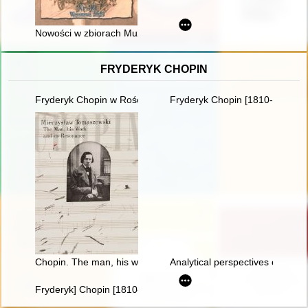
Nowości w zbiorach Muzeum Historii Polskiego Ruchu Ludowe
FRYDERYK CHOPIN
Fryderyk Chopin w Rościszewie
Fryderyk Chopin [1810-1849]
Chopin. The man, his work and its resonance
Analytical perspectives on the 
Fryderyk] Chopin [1810-1849]