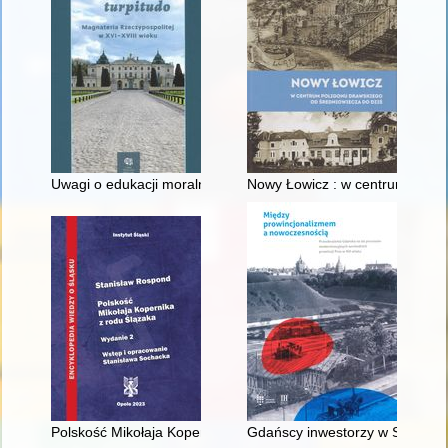
Uwagi o edukacji moralnej synów szlacheckich w XVI-wiecznej 
Nowy Łowicz : w centrum polig
Polskość Mikołaja Kopernika z rodu Ślązaka
Gdańscy inwestorzy w Sopocie :