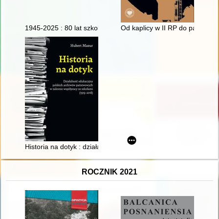
1945-2025 : 80 lat szkolnictwa leśnego w Goraju : monografia 
Od kaplicy w II RP do parafii w
Historia na dotyk : działalność edukacyjna polskich archiwów
ROCZNIK 2021