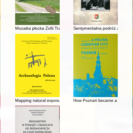
Mozaika płocka Zofii Trzebińskiej Nagabczyńskiej
Sentymentalna podróż z legend
Mapping natural exposures of siliceous marls and cherts as pote
How Poznań became a European