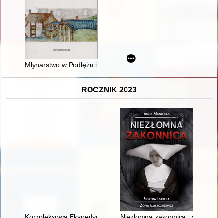
Młynarstwo w Podłężu i okolicach od średniowiecza po czasy 
ROCZNIK 2023
Kompleksowa Ekspedycja Jaćwieska : narracje i archiwa : Biały
Niezłomna zakonnica : siostra I