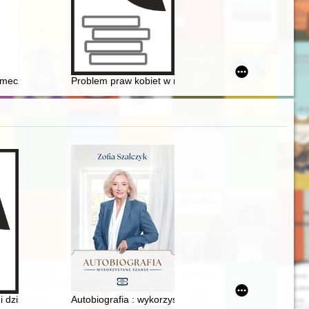
689)
stawy
mecz. T. 3,
Problem praw kobiet w międzywojennej prasie dla Pole
wiatowej
5-2025
i dziś
Autobiografia : wykorzystane szanse