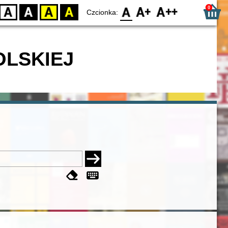
0
D
BW
YB
BY
F0
F1
F2
Czcionka:
OLSKIEJ