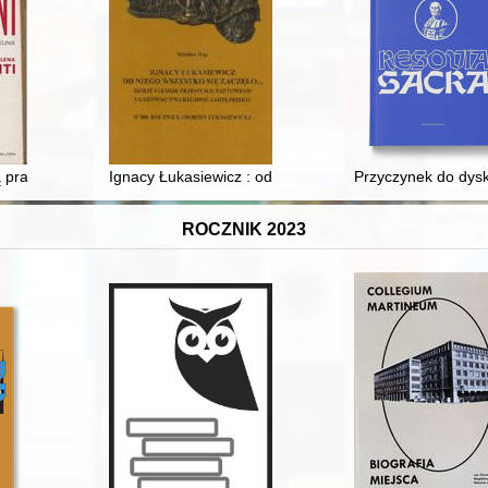
 Jarockiego z „Tygodnikiem Ilustrowanym” (1899–1914) = Stanisław Jarock
 prawdę o wojnie
Ignacy Łukasiewicz : od niego wszystko się zaczęło... :
Przyczynek do dysk
ROCZNIK 2023