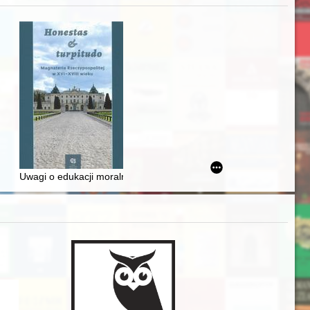
zczaństwa w 2. poł. XIX w
awskiego od średniowiecza do dziś
Uwagi o edukacji moralnej synów szlacheckich w XVI-wiecznej Rze