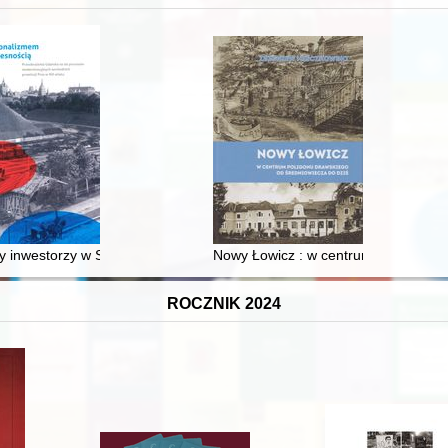
 inwestorzy w Sopocie : prestiż finansowy i towarzyski lokalnego mies
Nowy Łowicz : w centrum poligonu dr
ROCZNIK 2024