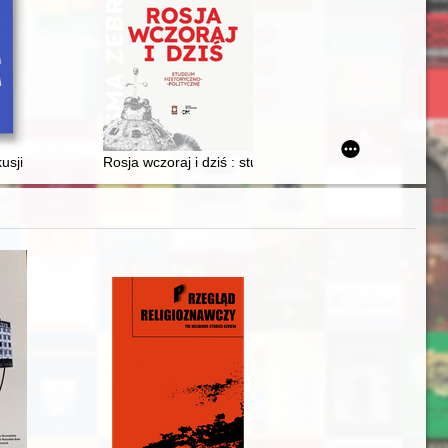
i, artist and journalist from Wilno,and the weekly Tygodnik Ilustrowan
 dzieje i ludzie przemysłu naftowego i gazownictwa regionu jasielskieg
usji o potrzebie digitalizacji czasopism religijno-wojskowych polski
Rosja wczoraj i dziś : studium historyczno-polityczne