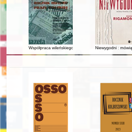
Współpraca wileńskiego artysty i publicysty Stanisława
Niewygodni : mówią