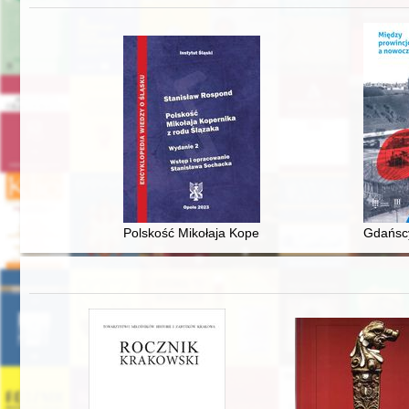
Polskość Mikołaja Kopernika z rodu Ślązaka
Gdańscy