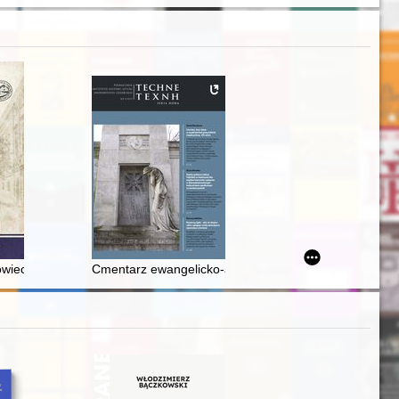
ichtshof z dnia 19.07.2018 r
3. ćwierci XVI wieku w świetle badań nie tylko archeologicznych
owiecie wągrowieckim do 1939 r
Cmentarz ewangelicko-augsburski w Ozorkowie i pomn