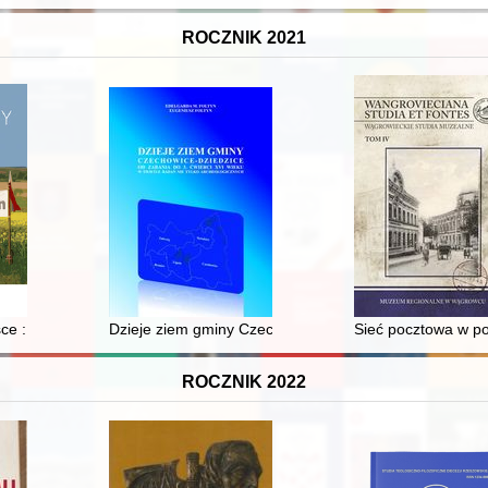
ROCZNIK 2021
jest chronione przez niemiecki ordre public? : kwestia wyroku Bundesger
e : historia, magia, protest
Dzieje ziem gminy Czechowice-Dziedzice od zarania do 
Sieć pocztowa w p
ROCZNIK 2022