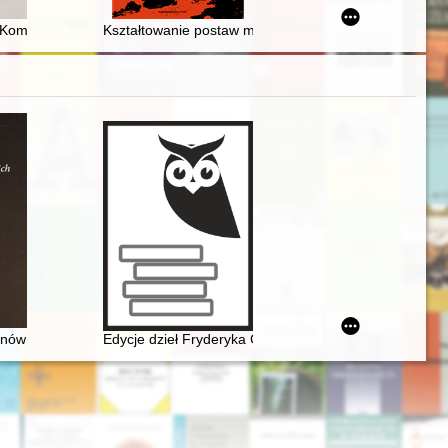
 powstaniec wielkopolski, działacz niepodległościowy i patriota, wzorow
Komitetu Wojewódzkiego w Poznaniu
Kształtowanie postaw moralnych wobec zmarłych bliźni
enia
nie znamy
onów paryskich 1830-1848
Edycje dzieł Fryderyka Chopina w warszawskiej oficyn