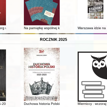
lności przeora krakowskich dominikanów Justa Słowikowskiego (1643-1
erg w Kruszwicy
Na pamiątkę wspólnej kozy w Hausvogtei : katalog wy
Warszawa idzie na 
ROCZNIK 2025
 funkcjonariuszy innych polskich służb mundurowych w czasie II wojny ś
5-2025
Duchowa historia Polski : millenium dwu koronacji 102
Mierniccy : wczoraj 