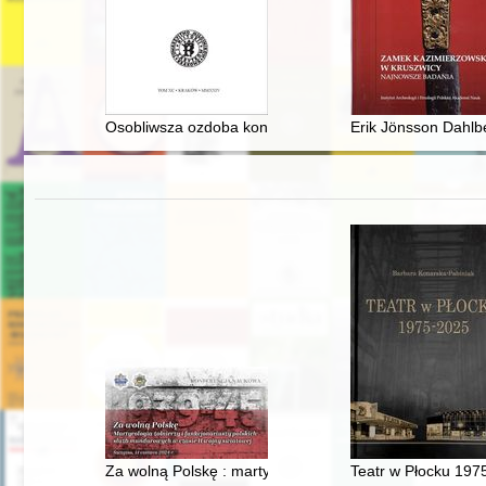
Osobliwsza ozdoba konwentu" : uwagi na temat działa
Erik Jönsson Dahlb
Za wolną Polskę : martyrologia żołnierzy, policjantów i
Teatr w Płocku 197