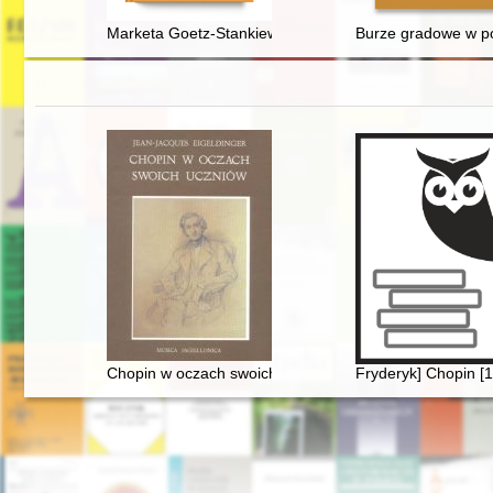
Marketa Goetz-Stankiewicz (6 XI 1927 - 15 II 2022)
Burze gradowe w pow
Chopin w oczach swoich uczniów
Fryderyk] Chopin [