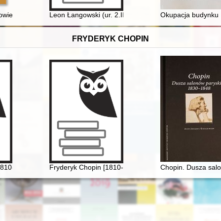
iecie kolbuszowskim w latach autonomii Galicji : relacje prasowe
Leon Łangowski (ur. 2.II.1883 r. - zm. 27.X.1939 r.) :
Okupacja budynku 
FRYDERYK CHOPIN
1810-1849] i George Sand [1804-1876] miłość nie od pierwszego wejrz
Fryderyk Chopin [1810-1849]. Ród i nazwisko jakiego 
Chopin. Dusza sal