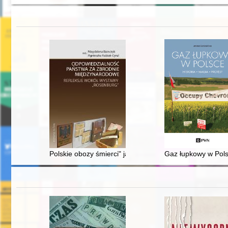
Polskie obozy śmierci" jako "opinia", której wyrażanie 
Gaz łupkowy w Polsc