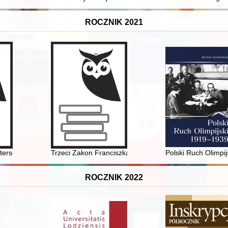
ROCZNIK 2021
h mieszkańców i miłośników gmin: Czernica, Siechnice i Długołęka 1918
stersów z Krzeszowa
Trzeci Zakon Franciszkański przy kościele oo. Bernar
Polski Ruch Olimpi
ROCZNIK 2022