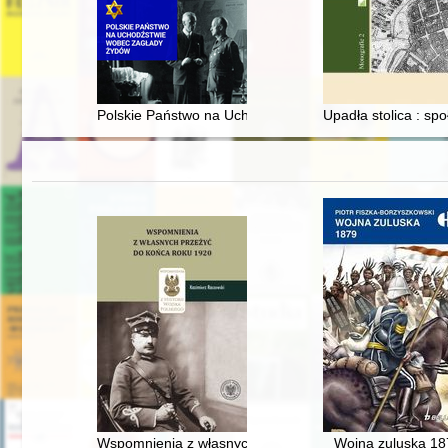
Polskie Państwo na Uchodźstwie wobec zagłady Żydó
Upadła stolica : sp
Wspomnienia z własnych przeżyć do końca roku 1920
Wojna zuluska 18