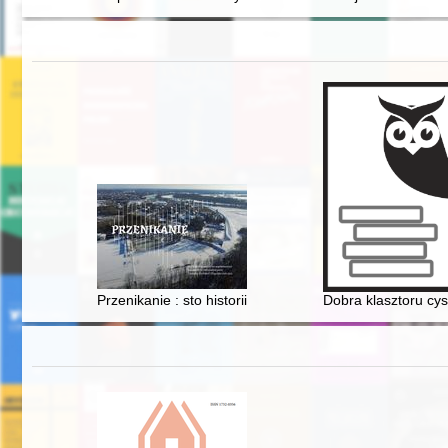
Przenikanie : sto historii na stulecie we wspomnieniac
Dobra klasztoru cy