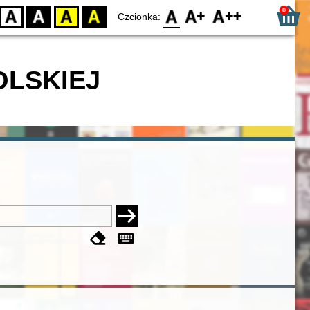
0
D
BW
YB
BY
F0
F1
F2
Czcionka:
OLSKIEJ