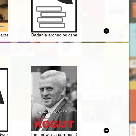
czesna młodość Stanisława Hejmowskiego
marzenia : droga Mieczysława G. Bekkera : ze Strzyżowa na Księżyc
Badania archeologiczne w obrębie elbląskiego założ
woru : podróż w czasie i przestrzeni
Inni mówią, a ja robię : Stanisław Kogut