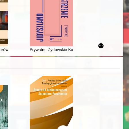
rganizowanej przez Katedrę kultury artystycznej Instytutu Sztuki Uni
Poznań, 8-9 września 2022 r.)
rów w polskich relacjach podróżniczych przełomu XIX i XX wieku
Prywatne Żydowskie Koedukacyjne Seminarium Nauczyci