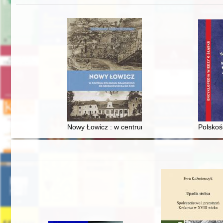
Nowy Łowicz : w centrum poligonu drawskiego od
Polskoś