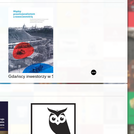
acheckich w XVI-wiecznej Rzeczypospolitej
Gdańscy inwestorzy w Sopocie : prestiż finansowy i towarzyski lo