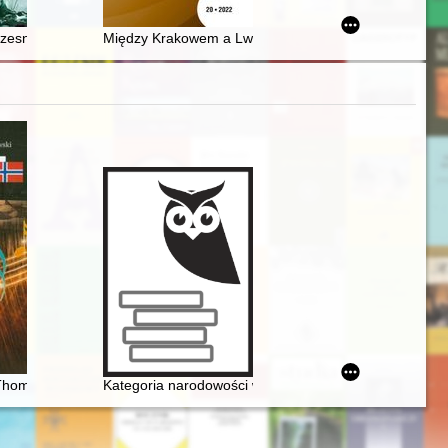
dyni : (na materiale z XIX i pierwszej połowy XX wieku)
esnej epoki żelaza w Świbiu na Górnym Śląsku. T. 2
Między Krakowem a Lwowem, czyli Szkic biograficzny
wego Konkursu Pianistycznego im. Fryderyka Chopina w Warszawie
Thomas Dyke Acland Tellefsen. Polsko-norweskie więzi muzyczne odkr
Kategoria narodowości w recepcji twórczości Frydery