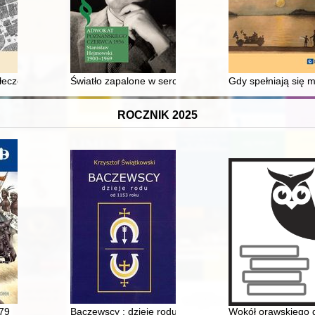
w
ołeczeństwo i przestrzeń Krakowa w XVIII wieku
Światło zapalone w sercu" : rodzina, dzieciństwo i w
Gdy spełniają się 
ROCZNIK 2025
79
Baczewscy : dzieje rodu od 1153 roku
Wokół orawskiego d