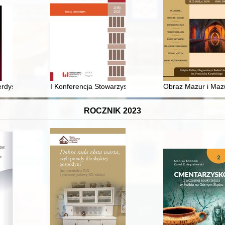
su relacji
rdyscyplinarnej konferencji naukowej "Świętych w sztuce obcowanie" o
I Konferencja Stowarzyszenia Introligatorów Polskich (
Obraz Mazur i Mazu
ROCZNIK 2023