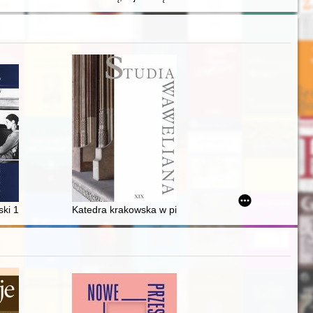
-2021
dynów w Leżajsku w latach 1885-1957
jski 1919-1939
Katedra krakowska w pierwszej połowie XIX wieku : o