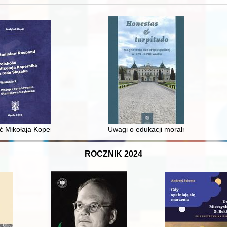
 średniowiecza do dziś
ć Mikołaja Kopernika z rodu Ślązaka
Uwagi o edukacji moralnej synów szl
ROCZNIK 2024