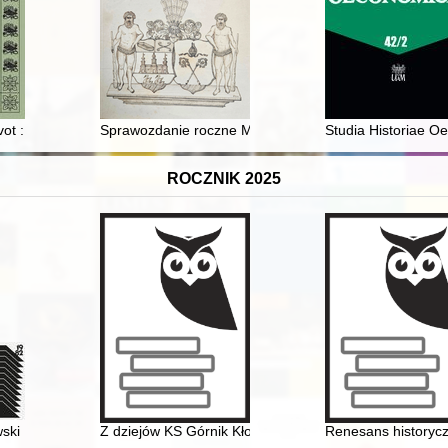
 : zagadnienie cenzury ksiąg podejmowanej na sejmikach ziemskich w X
ot : spiritistické hnutí a Teosofická společnost na Těšínsku od poloviny 1
Sprawozdanie roczne Muzeum Oręża Polskiego w Kołob
Studia Historiae Oe
ROCZNIK 2025
ki : projekty periodyków : monografia 1982-2017 : Muzeum Książki Art
Z dziejów KS Górnik Kłodawa
Renesans historyc