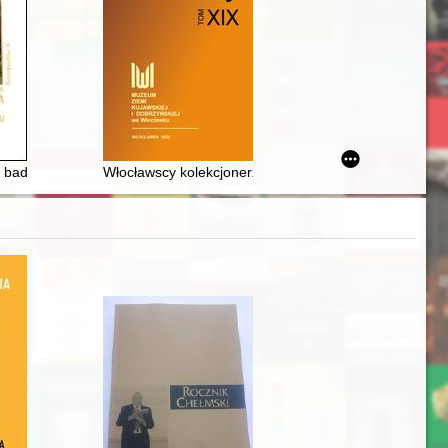
ości spożywców, zaopatrzenia i zbytu oraz rolniczo-handlowej na tereni
 badań nad repertuarem muzycznym i działalnością przewodników kalwar
Włocławscy kolekcjonerzy numizmatów