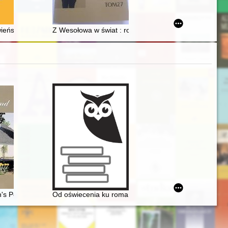
ieństwa rzymskokatolickiego na terenie getta warszawskiego w latach
Z Wesołowa w świat : rodzinne wspomnienia Kresowe
n's Poland
Od oświecenia ku romantyzmowi i dalej... Autorzy, dzieł