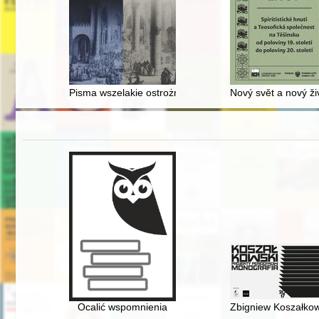
Pisma wszelakie ostrożnie do druku podawane być mają"
Nový svět a nový živ
Ocalić wspomnienia
Zbigniew Koszałkows