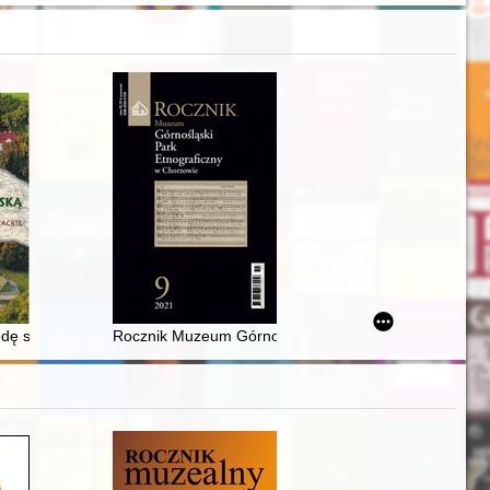
zeżu rzeki Bytowy
em późnym = Meteoritic iron in ancient Egypt before the Late Period
ę sokalską : szkice historyczne i literackie
Rocznik Muzeum Górnośląski Park Etnograficzny w Cho