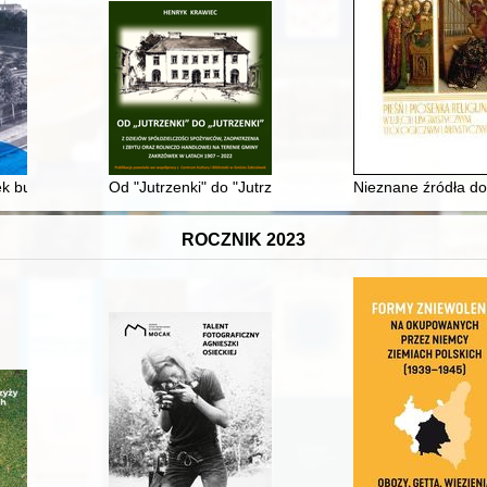
ek budowy okrętów wojennych w latach 1815-1920
Od "Jutrzenki" do "Jutrzenki" : z dziejów spółdzielcz
Nieznane źródła do
ROCZNIK 2023