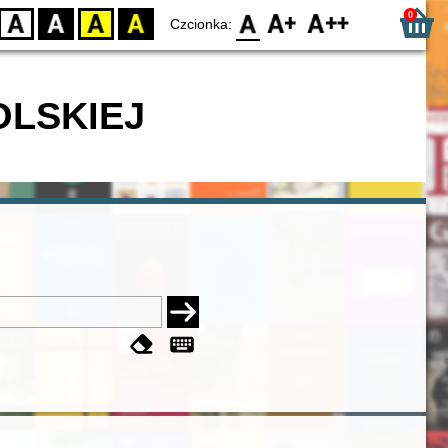
0
D
BW
YB
BY
F0
F1
F2
Czcionka:
OLSKIEJ