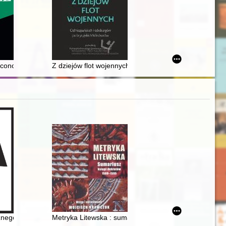
VI i XVII w. : zarys problematyki
9. století do poloviny 20. století
rzegu z działalności w 2023 roku
conomicae. Vol. 42, [z.] 2 (2024),
Z dziejów flot wojennych : od hiszpańskich Habsburgó
ystycznej w Łodzi, czerwiec-lipiec 2025
znego Miasta Żydowskiego na krakowskim Kazimierzu
Metryka Litewska : sumariusz księgi dekretów 1589-1