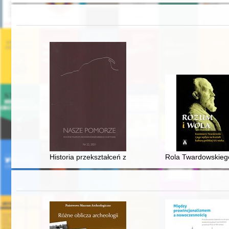
Historia przekształceń zabudowy i własności działek p
Rola Twardowskiego 