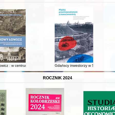
XVI-wiecznej Rzeczypospolitej
wicz : w centrum poligonu drawskiego od średniowiecza do dziś
Gdańscy inwestorzy w Sopocie : prest
ROCZNIK 2024