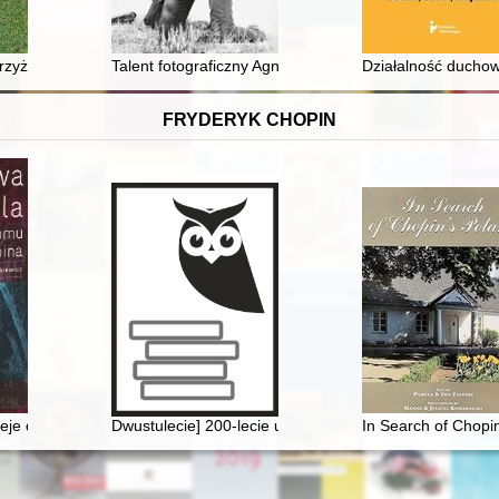
Zachodnim w latach 1945-1991
rzyży na polach w okolicach Strzelec Opolskich
Talent fotograficzny Agnieszki Osieckiej
Działalność duchow
FRYDERYK CHOPIN
ra w Valldemossie
ieje domu Chopina
Dwustulecie] 200-lecie urodzin Fryderyka Chopina
In Search of Chopi