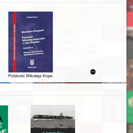
iż finansowy i towarzyski lokalnego mieszczaństwa w 2. poł. XIX w
Polskość Mikołaja Kopernika z rodu Ślązaka