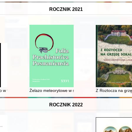
ROCZNIK 2021
rzy obecnej ulicy Wojska Polskiego w Bytowie usytuowanych na prawobr
w filozofii światowej
Żelazo meteorytowe w starożytnym Egipcie przed okres
Z Roztocza na grzęd
ROCZNIK 2022