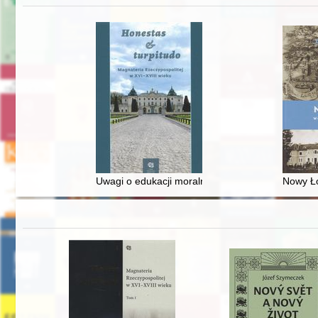
Uwagi o edukacji moralnej synów szlacheckich w 
Nowy Ło