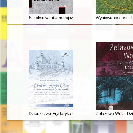
Szkolnictwo dla mniejszości narodowych na Pomorzu 
Wysiewanie serc i k
Dziedzictwo Fryderyka Chopina. Kolekcja Boutroux-Fer
Żelazowa Wola. Dz