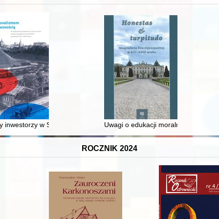
 inwestorzy w Sopocie : prestiż finansowy i towarzyski lokalnego mies
Uwagi o edukacji moralnej synów szl
ROCZNIK 2024