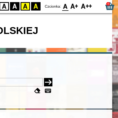
0
D
BW
YB
BY
F0
F1
F2
Czcionka:
OLSKIEJ