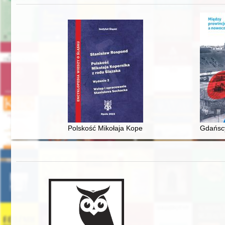
Polskość Mikołaja Kopernika z rodu Ślązaka
Gdańscy