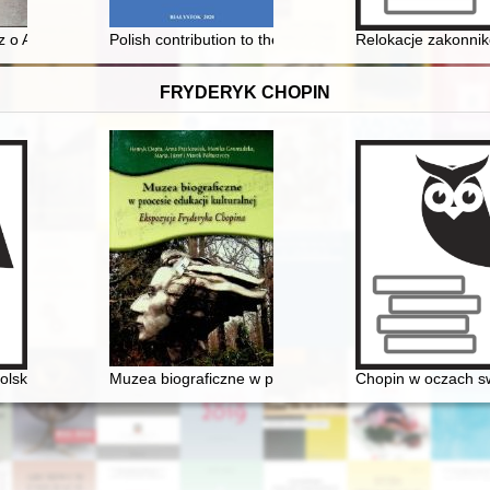
 o Andrzeju Średniawskim na tle lokalnej historii Myślenic
Polish contribution to the Baden Revolution 1848/49
Relokacje zakonnik
FRYDERYK CHOPIN
e Gebethnera i Wolffa. Studium przypadku
olskiego Radia
Muzea biograficzne w procesie edukacji kulturalnej. E
Chopin w oczach s