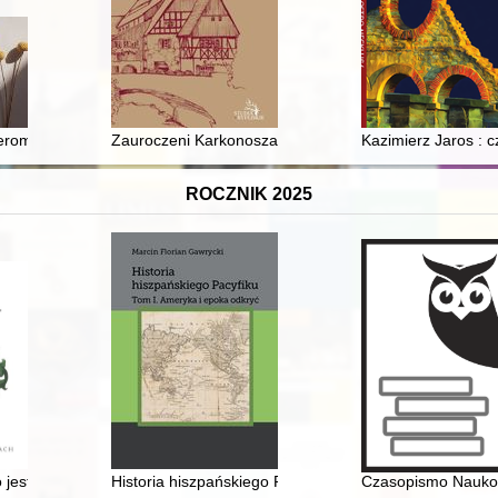
j Szkoły Podstawowej im. Polskich Noblistów w Nowym Folwarku
eromskiego w Kielcach po 1945 : siła lokalności
Zauroczeni Karkonoszami : Stowarzyszenie Artystów św
Kazimierz Jaros : 
ROCZNIK 2025
etle świadectw historyczych = Belated love : Ivan Mazepa and Motria Ko
o jest pytanie... : opowieść o korzeniach i losach
Historia hiszpańskiego Pacyfiku. T. 1,
Czasopismo Naukowe