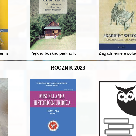
ści śląskiego kompozytora tworzącego w Bydgoszczy
iemią
Piękno boskie, piękno ludzkie... : drewniane kościoły i
Zagadnienie ewoluc
ROCZNIK 2023