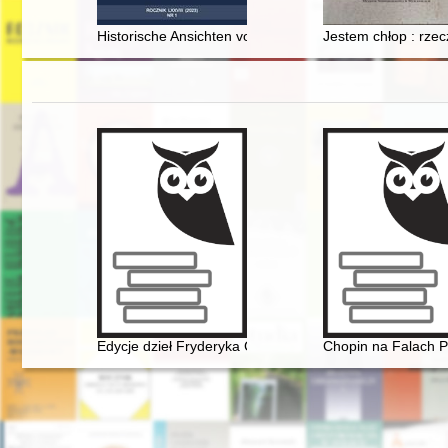
Historische Ansichten von Glatz - recenzja]
Jestem chłop : rzecz
Edycje dzieł Fryderyka Chopina w warszawskiej oficyni
Chopin na Falach P