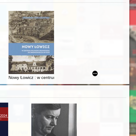
zczaństwa w 2. poł. XIX w
acheckich w XVI-wiecznej Rzeczypospolitej
Nowy Łowicz : w centrum poligonu drawskiego od średniowiecza d