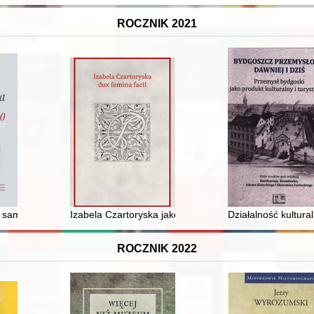
ROCZNIK 2021
nego św. Wojciecha do roku 1945
samorządu miejskiego przed Najwyższym Trybunałem Administracyjnym w
Izabela Czartoryska jako adresatka wierszy Franciszk
Działalność kultu
ROCZNIK 2022