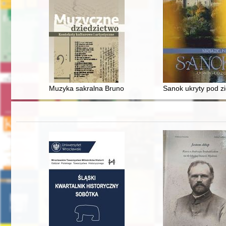
Muzyka sakralna Bruno Steina : cecylianizm w twórczo
Sanok ukryty pod z