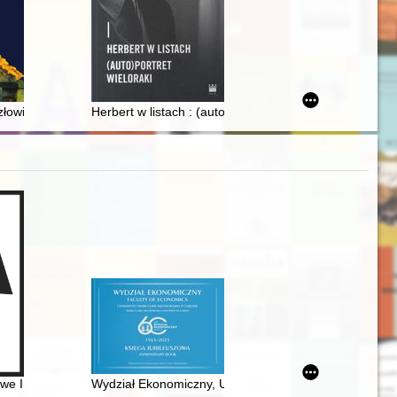
. Łukasza w Szklarskiej Porębie Górnej
człowiek o ogromnym poczuciu humoru i harcie ducha
Herbert w listach : (auto)portret wieloraki
chubey in the light of historical evidence
 Instytutu Studiów Kobiecych. 2025, [nr] 1
Wydział Ekonomiczny, Uniwersytet Marii Curie-Skłodow