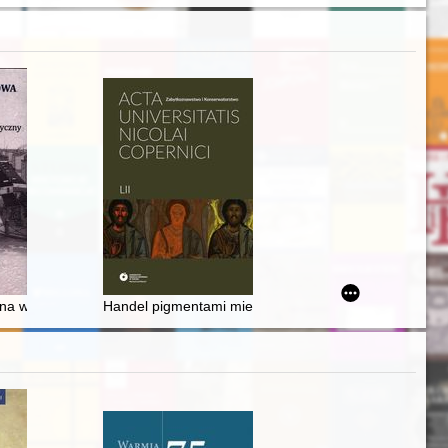
 1929 r. = The case of Lviv municipal government in the Supreme Ad
a Dionizego Kniaźnina
ralna w obiekcie poprzemysłowym na przykładzie Muzeum Wodociągów w
Handel pigmentami miedziowymi ze złóż świętokrzyskic