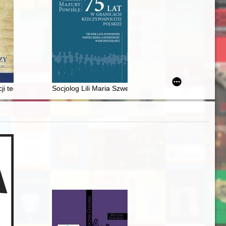
 cerkwie dawnej ziemi sanockiej
ji technicznej w tkactwie w Polsce w XI-XV wieku
Socjolog Lili Maria Szwengrub-Judenko (1922-1996) i