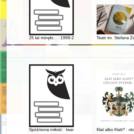
25 lat minęło... : 1999-2024 : jubileusz Samorządowe
Teatr im. Stefana Ż
Spóźniona miłość : Iwan Mazepa i Motria Koczubej w świ
Klat albo Klatt? : ot