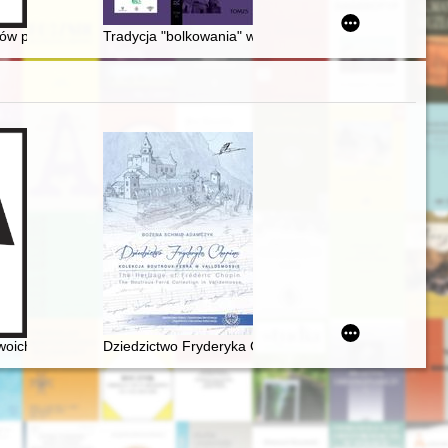
ów pomiędzy konwentami kontraty kaszubskiej (do 1534 r.)
Tradycja "bolkowania" w gminie Ruda-Huta
kspozycje Fryderyka Chopina
woich uczniów
Dziedzictwo Fryderyka Chopina. Kolekcja Boutroux-Fe