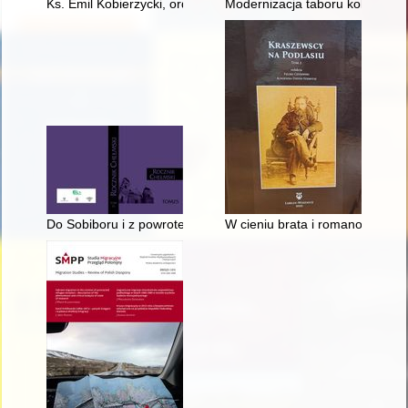
Ks. Emil Kobierzycki, ordynariusz Śląska Opolskiego w latach
Modernizacja taboru kolejowego 
Do Sobiboru i z powrotem : wspomnienia chełmskich Żydów
W cieniu brata i romanowskich 