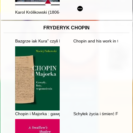
Karol Królikowski (1806-1871) : paryski księgarz i wydawca Wie
FRYDERYK CHOPIN
Bazgrze iak Kura" czyli Fryderyk Chopin i powstańcy listopad
Chopin and his work in the conte
Chopin i Majorka : gawędy, listy, wspomnienia
Schyłek życia i śmierć Frydery