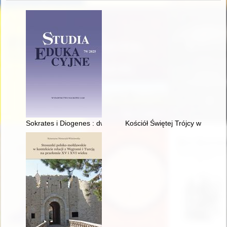
Sokrates i Diogenes : dwie antyczne metody edukacji etycznej
Kościół Świętej Trójcy w Mławie