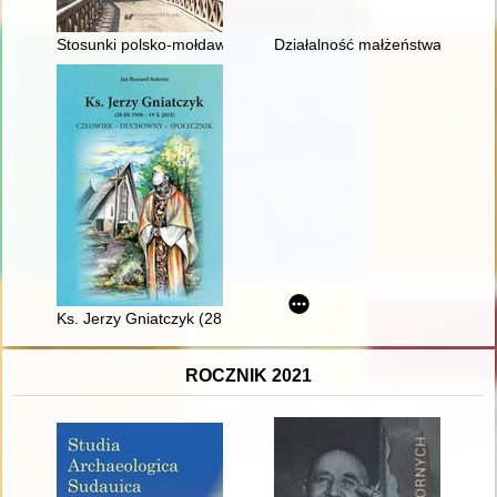
Stosunki polsko-mołdawskie w kontekście relacji z Węgrami i T
Działalność małżeństwa Biedra
Ks. Jerzy Gniatczyk (28 III 1950 - 19 X 2015) : człowiek - duc
ROCZNIK 2021