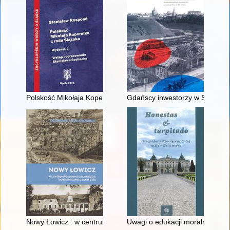
Polskość Mikołaja Kopernika z rodu Ślązaka
Gdańscy inwestorzy w Sopocie :
Nowy Łowicz : w centrum poligonu drawskiego od średniowiecz
Uwagi o edukacji moralnej synó