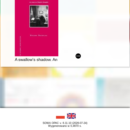
A swallow's shadow. An essay on Chopin's thoughts
SOWA OPAC v. 6.11.10 (2026-07-24)
Wygenerowano w 0,4670 s.