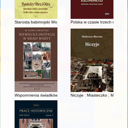
Starosta babimojski Wojciech Suczka (1410?-1413)
Polska w czasie trzech rozbioró
Wspomnienia świadków wojny z Poznania i innych rejonów Kra
Niczyje : Miasteczko ; Miasteczk