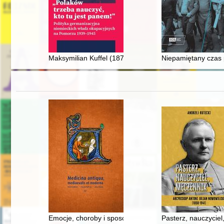
Maksymilian Kuffel (1878-1939) : ofiara zbrodni pomors
Niepamiętany czas p
Emocje, choroby i sposoby leczenia : z życia artysty Ja
Pasterz, nauczyciel