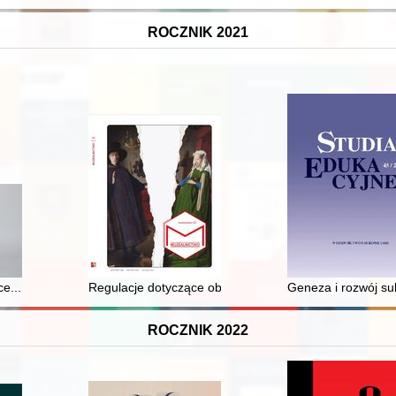
ROCZNIK 2021
ce... : dzieje Biblioteki Muzeum Techniczno-Przemysłowego w Krakowie
Regulacje dotyczące obrotu cywilnoprawnego w ustawie o 
Geneza i rozwój su
ROCZNIK 2022