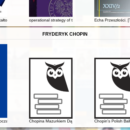
zporządzeniu o przechowywaniu i niszczeniu akt sądowych z 1937 r. : o 
ałtowania się ukraińskiej tożsamości narodowej w XIX i na początku X
operational strategy of the security service (SB) towar
Echa Przeszłości. [T
FRYDERYK CHOPIN
poloviny XIX veka (Karol' Mikuli - učenik Friderika źopena)
czach Rosjan. Antologia. Friderik źopen glazami Rossiân. Antologiâ
Chopina Mazurkiem Dąbrowskiego urzeczenie
Chopin's Polish Bal