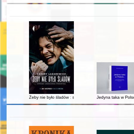
Żeby nie było śladów : sprawa Grzegorza Przemyka
Jedyna taka w Pols