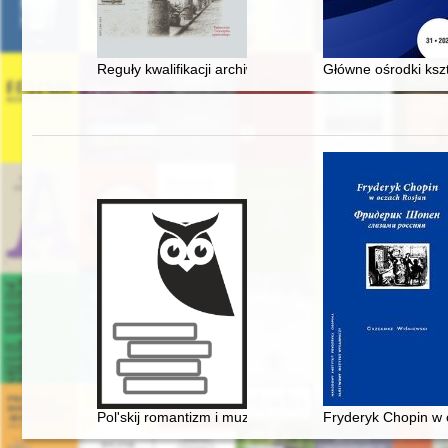
Reguły kwalifikacji archiwalnej akt spraw karnych w ro
Główne ośrodki kszt
Pol'skij romantizm i muzykal'naja kul'tura L'vova vtoroj 
Fryderyk Chopin w o