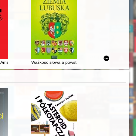
 Historical podcasts : an outline of the issues
Amsterdamie : przestrzeń zamknięta jako przestrzeń doświadczeń
Ważkość słowa a powstanie i rozwój kopalń węgla br