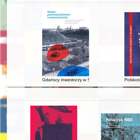
Gdańscy inwestorzy w Sopocie : prestiż finansowy
Polskoś