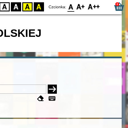
0
D
BW
YB
BY
F0
F1
F2
Czcionka:
OLSKIEJ