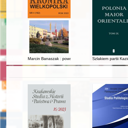
Marcin Banaszak : powstaniec ze Środy Wielkopolskiej
Szlakiem partii Kaz