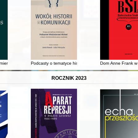
imierza Mielęckiego 1863 - recenzja]
Podcasty o tematyce historycznej : zarys problematyki =
Dom Anne Frank w 
ROCZNIK 2023