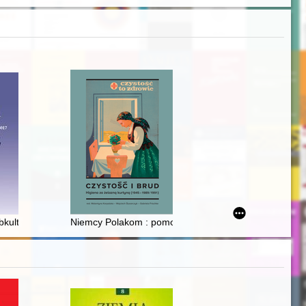
restytucji narodowych dóbr kultury i ich zastosowanie w działalności mu
bkultury hipisów w Stanach Zjednoczonych : (wybrane konteksty)
Niemcy Polakom : pomoc z zakresu higieny podczas 