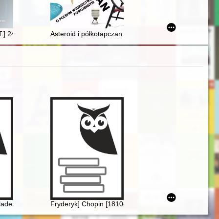
genezie i skutkach międzywojennych reguł oceny wartości archiwalnej ak
X wieku : przyczynek historyczny do współczesnych zmian
ds the second circulation in the Polish People's Repubic from 1980 to 1
.] 24, [nr] 2 (2023)
Asteroid i półkotapczan : o polskim wzornictwie powo
lade: Op. 38 as Narrative of National Martyrdom
Fryderyk] Chopin [1810-1849] i George Sand [1804-18