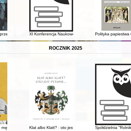
kiej 1939
rzełomu : ograniczona struktura pamięci polskiej transformacji
XI Konferencja Naukowo Techniczna "Renowacja budynk
Polityka papiestwa
ROCZNIK 2025
na Matejko : pierś pelikana
, męczennik : arcybiskup Antoni Julian Nowowiejski (1858-1941)
Klat albo Klatt? : oto jest pytanie... : opowieść o korzen
Spółdzielnia "Rolni