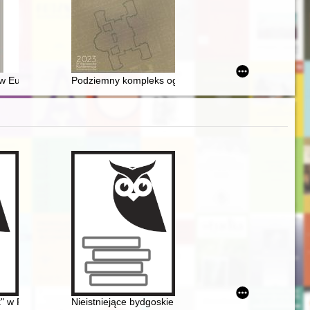
ów i modernizacja obszarów zabudowanych", Zielona Góra, 9-11 paździ
 w Europie Środkowej i na Bałkanach w okresie działalności Konstantyn
Podziemny kompleks ogrodu Kazimierza Poniatowskiego 
iach i losach
k" w Pobiedziskach od 1945 r. : zarys historyczny oraz współczesna dzi
Nieistniejące bydgoskie pomniki i tablice pamiątkowe