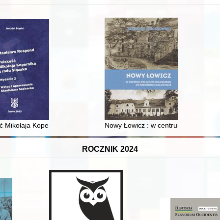
 i towarzyski lokalnego mieszczaństwa w 2. poł. XIX w
ć Mikołaja Kopernika z rodu Ślązaka
Nowy Łowicz : w centrum poligonu dr
ROCZNIK 2024