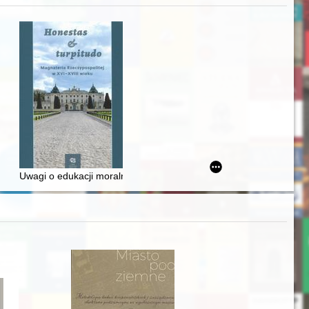
awskiego od średniowiecza do dziś
Uwagi o edukacji moralnej synów szlacheckich w XVI-wiecznej Rze