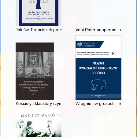
Jak św. Franciszek pracował na KUL-u czyli Franciszkanie na 
Veni Pater pauperum : duchowe
Kościoły i klasztory rzymskokatolickie na terenie dawnego woj
W ogniu i w gruzach - recenzja]