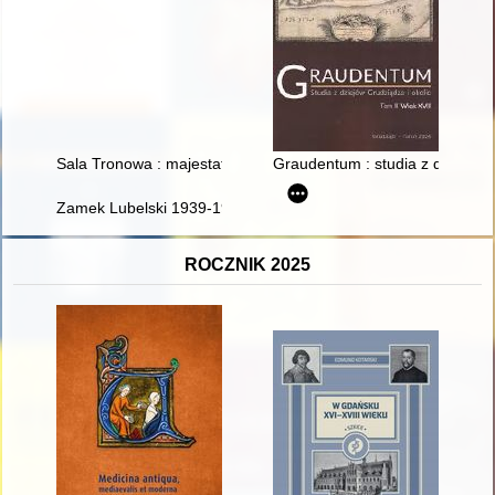
Sala Tronowa : majestat króla i Rzeczypospolitej
Graudentum : studia z dziejów Gr
Zamek Lubelski 1939-1944 : przypomnienie w 80. rocznicę likwi
ROCZNIK 2025