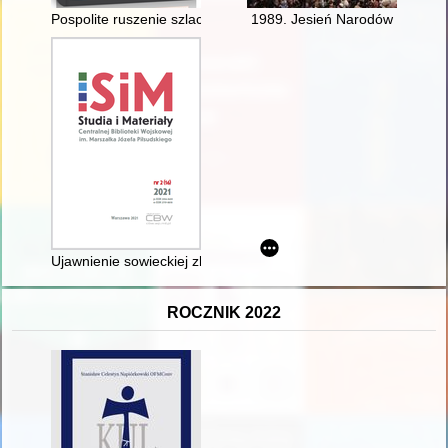
Pospolite ruszenie szlachty polskiej w 1806/1807 r. na przy
1989. Jesień Narodów
Ujawnienie sowieckiej zbrodni katyńskiej przez Niemców (11-15
ROCZNIK 2022