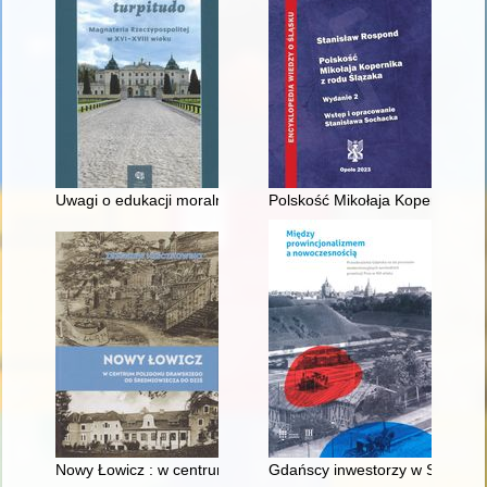
Uwagi o edukacji moralnej synów szlacheckich w XVI-wiecznej 
Polskość Mikołaja Kopernika z 
Nowy Łowicz : w centrum poligonu drawskiego od średniowiecz
Gdańscy inwestorzy w Sopocie :