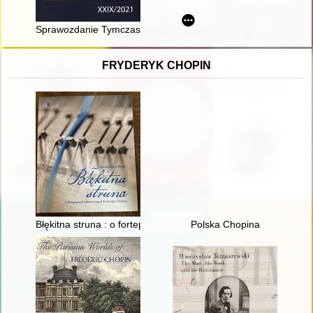
Sprawozdanie Tymczasowego Zarządu Miejskiego w Grudziądzu z
FRYDERYK CHOPIN
Błękitna struna : o fortepianach romantycznych Fryderyka Cho
Polska Chopina