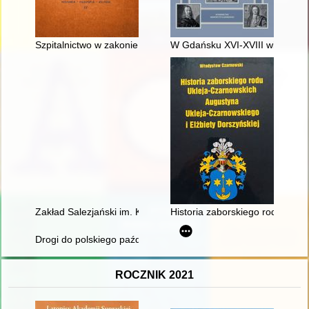
Szpitalnictwo w zakonie świętego Jana Jerozolimskiego w śre
W Gdańsku XVI-XVIII wieku : sz
Zakład Salezjański im. Księdza Bosko w Oświęcimiu : kronika. T
Historia zaborskiego rodu Ukle
Drogi do polskiego października 1956 roku
ROCZNIK 2021