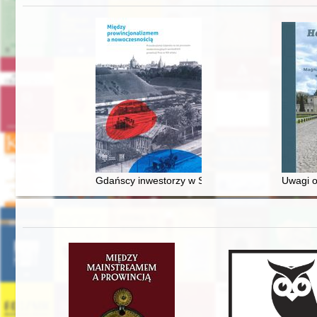
Gdańscy inwestorzy w Sopocie : prestiż finansowy
Uwagi o