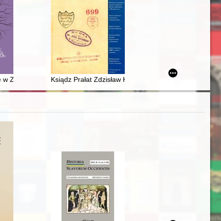
ieku
kiego
e w Złoczowie w latach 1730-1918 = Secondary education in Złoczów i
Ksiądz Prałat Zdzisław Kałwa (1931-2021)