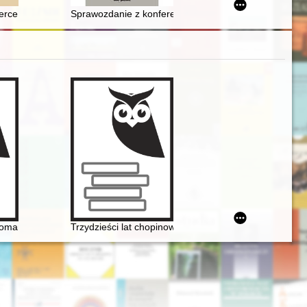
, funkcjonowanie, likwidacja
erce
Sprawozdanie z konferencji naukowej pt. „Testimonia 
in, Krasiński, Norwid
mantyzmowi i dalej... Autorzy, dzieła, czytelnicy. Cz. 2
Trzydzieści lat chopinowskich festiwali w Antoninie