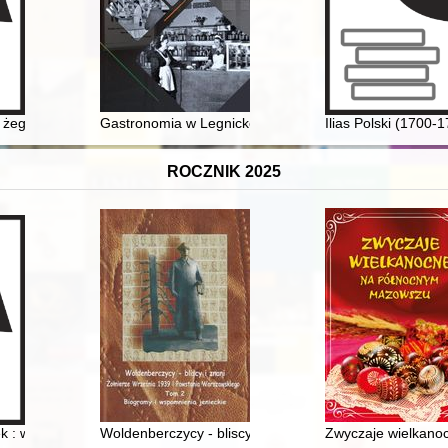
o żeglarstwa : 60 lat pod żaglami : działalność sekcji żeglarskiej Towa
Gastronomia w Legnicko-Głogowskim Okręgu Miedzio
Ilias Polski (1700-1
ROCZNIK 2025
s historyczny oraz współczesna działalność
k : wspomnienia Stanisława Przelaskowskiego
Woldenberczycy - bliscy i znani : żołnierze Września 1
Zwyczaje wielkan