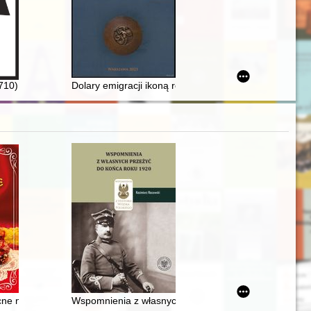
rzystwa Sportowego Kuźnia
wym w latach 1945-1981
710) - recenzja]
Dolary emigracji ikoną reklamy ulotnej w II Rzeczpospol
939 i Powstania Warszawskiego : praca zbiorowa. T. 2,
ocne na północnym Mazowszu
Wspomnienia z własnych przeżyć do końca roku 1920