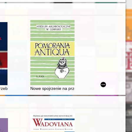
 zbiorowa
itów (1897-1904)
akuba z Kowalewic (BU Rkp. 1746)
przebudzanie
Nowe spojrzenie na przemiany demograficzne i morfolo