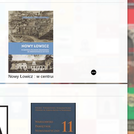
j
Ślązaka
Nowy Łowicz : w centrum poligonu drawskiego od średniowiecza d