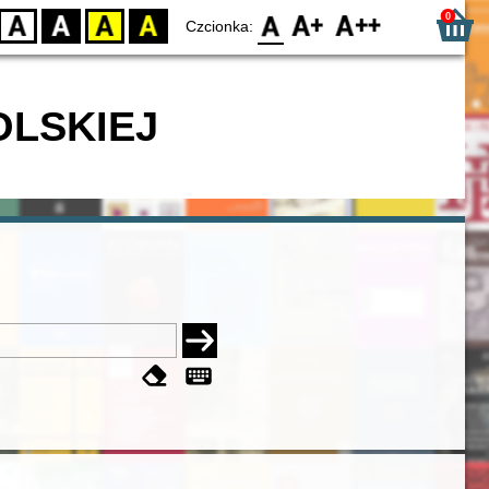
0
D
BW
YB
BY
F0
F1
F2
Czcionka:
OLSKIEJ