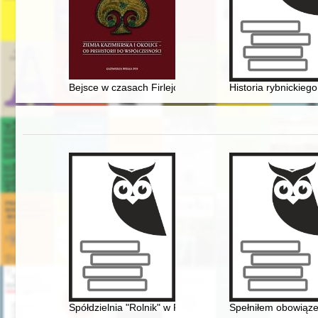
Bejsce w czasach Firlejów
Historia rybnickieg
Spółdzielnia "Rolnik" w Pobiedziskach od 1945 r. : zary
Spełniłem obowiąze