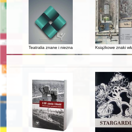
Teatralia znane i nieznane
Książkowe znaki wła