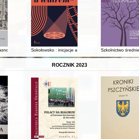
snościowe : ekslibrisy i pieczęcie Biblioteki Gdańskiej od XVI do XXI w
Sokołowsko : inicjacje artystyczne Krzysztofa Kieślows
Szkolnictwo średni
ROCZNIK 2023