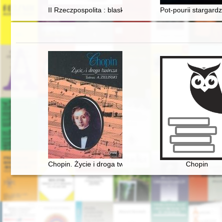
II Rzeczpospolita : blaski i cienie : próba bilansu
Pot-pourii stargardz
Chopin. Życie i droga twórcza
Chopin