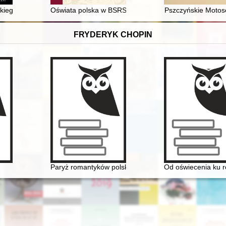
kiego złotnika Daniela Valette
Oświata polska w BSRS w latach 1921-1937 : powstanie
Pszczyńskie Motos
FRYDERYK CHOPIN
Paryż romantyków polskich: Mickiewicz, Słowacki, Chop
Od oświecenia ku ro