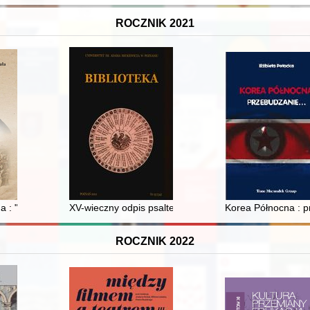
ROCZNIK 2021
P w Gorzowie Wielkopolskim od końca XIII wieku do roku 2017 : praca
na : "sprawozdanie" brata Mariana Bucniewicza z działalności wśród un
XV-wieczny odpis psalterium abbreviatum z kodeksu J
Korea Północna : 
ROCZNIK 2022