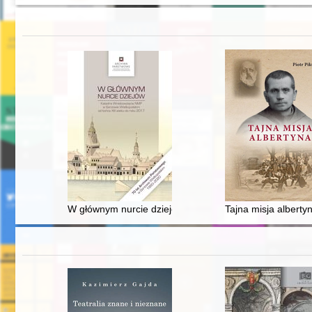
W głównym nurcie dziejów : Katedra Wniebowzięcia NM
Tajna misja alberty